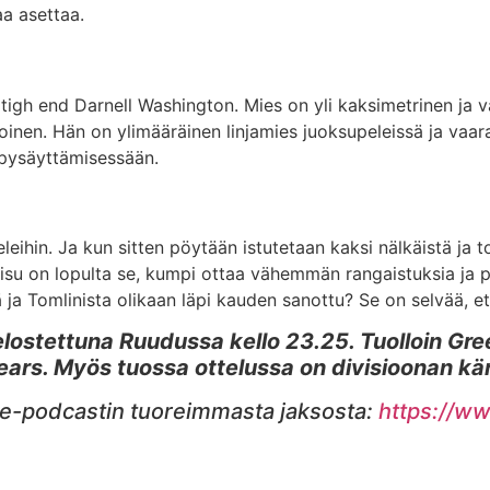
aa asettaa.
 tigh end Darnell Washington. Mies on yli kaksimetrinen ja vai
en. Hän on ylimääräinen linjamies juoksupeleissä ja vaaral
n pysäyttämisessään.
eihin. Ja kun sitten pöytään istutetaan kaksi nälkäistä ja t
kaisu on lopulta se, kumpi ottaa vähemmän rangaistuksia ja 
ä ja Tomlinista olikaan läpi kauden sanottu? Se on selvää, et
ostettuna Ruudussa kello 23.25. Tuolloin Gree
ears. Myös tuossa ottelussa on divisioonan kä
te-podcastin tuoreimmasta jaksosta:
https://w