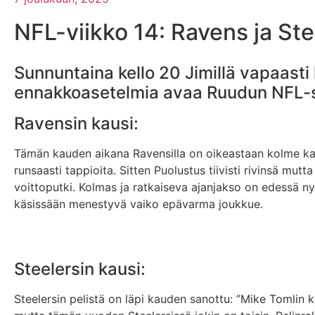
NFL-viikko 14: Ravens ja Stee
Sunnuntaina kello 20 Jimillä vapaasti
ennakkoasetelmia avaa Ruudun NFL-se
Ravensin kausi:
Tämän kauden aikana Ravensilla on oikeastaan kolme kaut
runsaasti tappioita. Sitten Puolustus tiivisti rivinsä mu
voittoputki. Kolmas ja ratkaiseva ajanjakso on edessä n
käsissään menestyvä vaiko epävarma joukkue.
Steelersin kausi:
Steelersin pelistä on läpi kauden sanottu: ”Mike Tomlin 