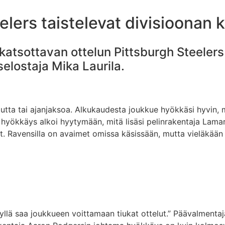
lers taistelevat divisioonan k
 katsottavan ottelun Pittsburgh Steeler
lostaja Mika Laurila.
ta tai ajanjaksoa. Alkukaudesta joukkue hyökkäsi hyvin, mut
tta hyökkäys alkoi hyytymään, mitä lisäsi pelinrakentaja La
yt. Ravensilla on avaimet omissa käsissään, mutta vieläkää
kyllä saa joukkueen voittamaan tiukat ottelut.” Päävalmenta