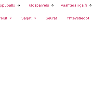
ippupallo
Tulospalvelu
Vaahteraliiga.fi
velut
Sarjat
Seurat
Yhteystiedot