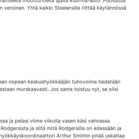
aihteella moottoritiellä ajava kuorma-auto. Puolustus
n veroinen. Yhtä kaikki Steelersille riittää käytännössä
ekseen nopean keskushyökkääjän tuhovoima tiedetään
uorastaan murskaavasti. Jos sama toistuu nyt, se olisi
ssa ja pelasi viime viikolla vasen käsi vahvassa
 Rodgersista ja siitä mitä Rodgersilla on edessään ja
ja hyökkäyskoordinaattori Arthur Smithin pitää uskaltaa