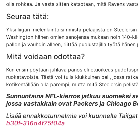
olla rohkea. Ja vasta sitten katsotaan, mitä Ravens vast
Seuraa tätä:
Yksi liigan mielenkiintoisimmista pelaajista on Steelersin
Washington hänen omien sanojensa mukaan noin 140-kiloin
pallon ja vauhdin alleen, riittää puolustajilla työtä häne
Mitä voidaan odottaa?
Kun ensin pöytään juhlava panos eli etuoikeus pudotuspel
ruokatavoista. Tästä voi tulla kiukkuinen peli, jossa rat
kotikentällään olla parempi, mutta mitä Steelersin pelist
Sunnuntaina NFL-kierros jatkuu suomeksi sel
jossa vastakkain ovat Packers ja Chicago B
Lisää ennakkotunnelmia voi kuunnella Tailga
b30f-316d4f75f04a