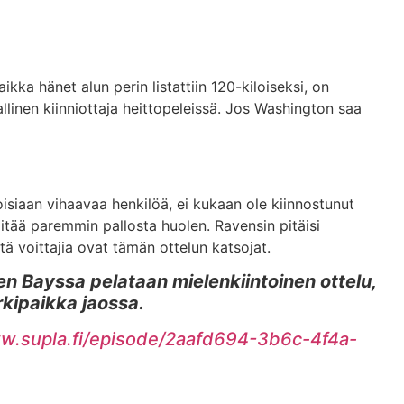
kka hänet alun perin listattiin 120-kiloiseksi, on
linen kiinniottaja heittopeleissä. Jos Washington saa
oisiaan vihaavaa henkilöä, ei kukaan ole kiinnostunut
pitää paremmin pallosta huolen. Ravensin pitäisi
tä voittajia ovat tämän ottelun katsojat.
n Bayssa pelataan mielenkiintoinen ottelu,
rkipaikka jaossa.
ww.supla.fi/episode/2aafd694-3b6c-4f4a-