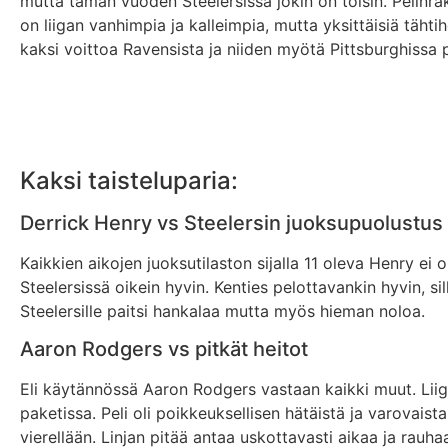
mutta tämän vuoden Steelersissä jokin on toisin. Pelinr
on liigan vanhimpia ja kalleimpia, mutta yksittäisiä tähti
kaksi voittoa Ravensista ja niiden myötä Pittsburghissa p
Kaksi taisteluparia:
Derrick Henry vs Steelersin juoksupuolustus
Kaikkien aikojen juoksutilaston sijalla 11 oleva Henry
Steelersissä oikein hyvin. Kenties pelottavankin hyvin, sil
Steelersille paitsi hankalaa mutta myös hieman noloa.
Aaron Rodgers vs pitkät heitot
Eli käytännössä Aaron Rodgers vastaan kaikki muut. Liigan
paketissa. Peli oli poikkeuksellisen hätäistä ja varovais
vierellään. Linjan pitää antaa uskottavasti aikaa ja rauh