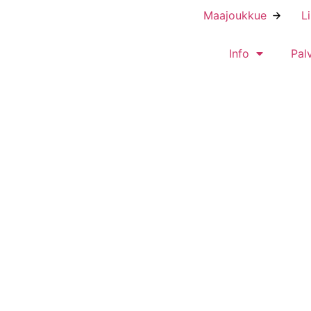
Maajoukkue
L
Info
Pal