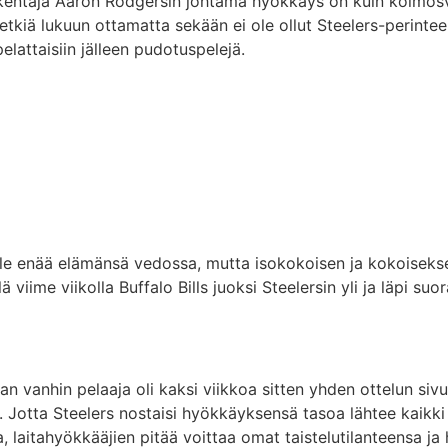
akentaja Aaron Rodgersin johtama hyökkäys on kuin kolmosv
hetkiä lukuun ottamatta sekään ei ole ollut Steelers-perintee
elattaisiin jälleen pudotuspelejä.
 ei ole enää elämänsä vedossa, mutta isokokoisen ja kokois
lä viime viikolla Buffalo Bills juoksi Steelersin yli ja läpi s
 vanhin pelaaja oli kaksi viikkoa sitten yhden ottelun sivu
ta. Jotta Steelers nostaisi hyökkäyksensä tasoa lähtee kaikki
aa, laitahyökkääjien pitää voittaa omat taistelutilanteensa 