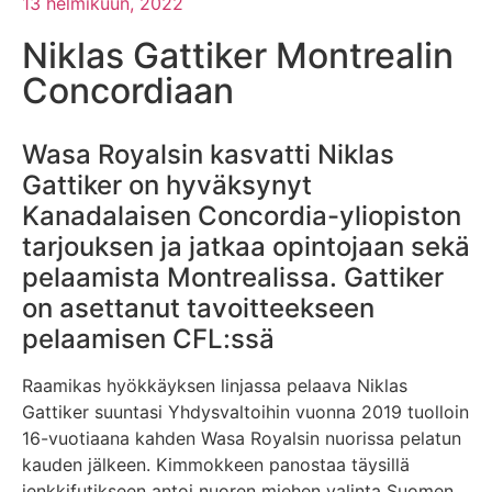
13 helmikuun, 2022
Niklas Gattiker Montrealin
Concordiaan
Wasa Royalsin kasvatti Niklas
Gattiker on hyväksynyt
Kanadalaisen Concordia-yliopiston
tarjouksen ja jatkaa opintojaan sekä
pelaamista Montrealissa. Gattiker
on asettanut tavoitteekseen
pelaamisen CFL:ssä
Raamikas hyökkäyksen linjassa pelaava Niklas
Gattiker suuntasi Yhdysvaltoihin vuonna 2019 tuolloin
16-vuotiaana kahden Wasa Royalsin nuorissa pelatun
kauden jälkeen. Kimmokkeen panostaa täysillä
jenkkifutikseen antoi nuoren miehen valinta Suomen