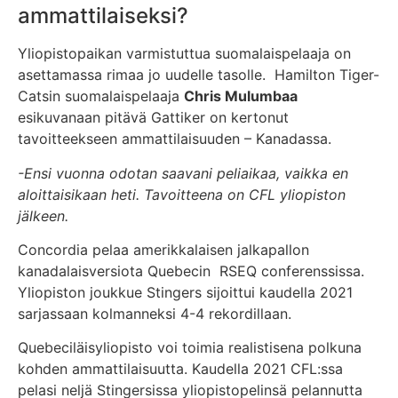
ammattilaiseksi?
Yliopistopaikan varmistuttua suomalaispelaaja on
asettamassa rimaa jo uudelle tasolle. Hamilton Tiger-
Catsin suomalaispelaaja
Chris Mulumbaa
esikuvanaan pitävä Gattiker on kertonut
tavoitteekseen ammattilaisuuden – Kanadassa.
-Ensi vuonna odotan saavani peliaikaa, vaikka en
aloittaisikaan heti. Tavoitteena on CFL yliopiston
jälkeen.
Concordia pelaa amerikkalaisen jalkapallon
kanadalaisversiota Quebecin RSEQ conferenssissa.
Yliopiston joukkue Stingers sijoittui kaudella 2021
sarjassaan kolmanneksi 4-4 rekordillaan.
Quebeciläisyliopisto voi toimia realistisena polkuna
kohden ammattilaisuutta. Kaudella 2021 CFL:ssa
pelasi neljä Stingersissa yliopistopelinsä pelannutta