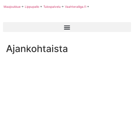
Maajoukkue
Lippupallo
Tulospalvelu
Vaahteraliiga.fi
Ajankohtaista
Niklas Gattiker Montrealin Concordiaan