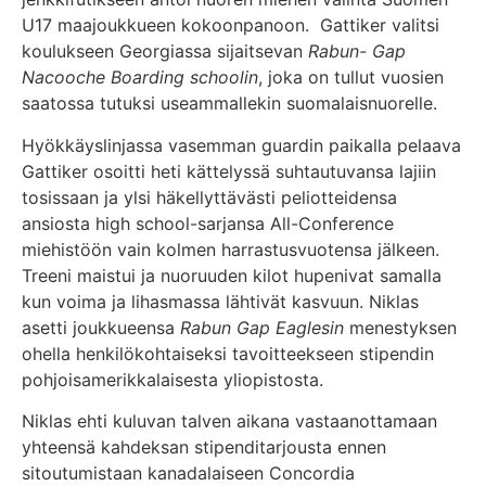
U17 maajoukkueen kokoonpanoon. Gattiker valitsi
koulukseen Georgiassa sijaitsevan
Rabun- Gap
Nacooche
Boarding schoolin
, joka on tullut vuosien
saatossa tutuksi useammallekin suomalaisnuorelle.
Hyökkäyslinjassa vasemman guardin paikalla pelaava
Gattiker osoitti heti kättelyssä suhtautuvansa lajiin
tosissaan ja ylsi häkellyttävästi peliotteidensa
ansiosta high school-sarjansa All-Conference
miehistöön vain kolmen harrastusvuotensa jälkeen.
Treeni maistui ja nuoruuden kilot hupenivat samalla
kun voima ja lihasmassa lähtivät kasvuun. Niklas
asetti joukkueensa
Rabun Gap Eaglesin
menestyksen
ohella henkilökohtaiseksi tavoitteekseen stipendin
pohjoisamerikkalaisesta yliopistosta.
Niklas ehti kuluvan talven aikana vastaanottamaan
yhteensä kahdeksan stipenditarjousta ennen
sitoutumistaan kanadalaiseen Concordia