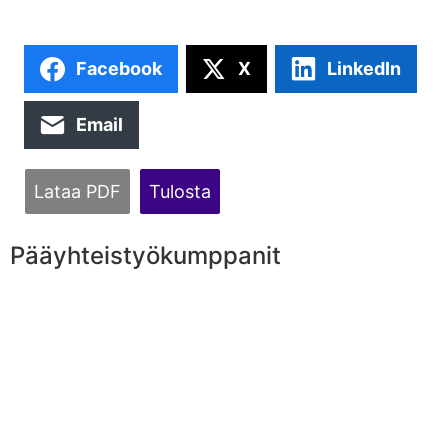
Facebook
X
LinkedIn
Email
Lataa PDF
Tulosta
Pääyhteistyökumppanit