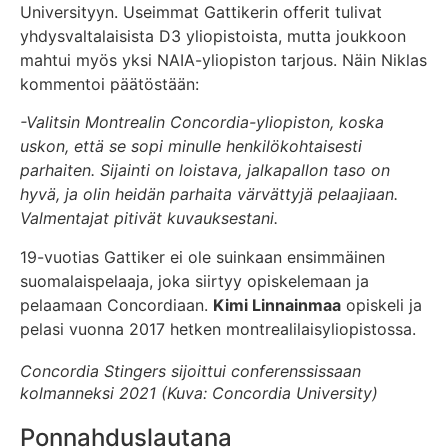
Universityyn. Useimmat Gattikerin offerit tulivat
yhdysvaltalaisista D3 yliopistoista, mutta joukkoon
mahtui myös yksi NAIA-yliopiston tarjous. Näin Niklas
kommentoi päätöstään:
-Valitsin Montrealin Concordia-yliopiston, koska
uskon, että se sopi minulle henkilökohtaisesti
parhaiten. Sijainti on loistava, jalkapallon taso on
hyvä, ja olin heidän parhaita värvättyjä pelaajiaan.
Valmentajat pitivät kuvauksestani.
19-vuotias Gattiker ei ole suinkaan ensimmäinen
suomalaispelaaja, joka siirtyy opiskelemaan ja
pelaamaan Concordiaan.
Kimi Linnainmaa
opiskeli ja
pelasi vuonna 2017 hetken montrealilaisyliopistossa.
Concordia Stingers sijoittui conferenssissaan
kolmanneksi 2021 (Kuva: Concordia University)
Ponnahduslautana