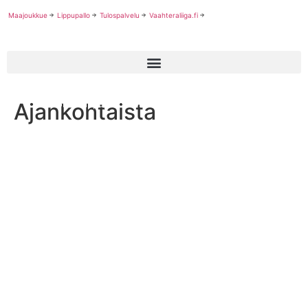
Maajoukkue
Lippupallo
Tulospalvelu
Vaahteraliiga.fi
Ajankohtaista
Nuorten lippupallon Grand Prix -ottelut