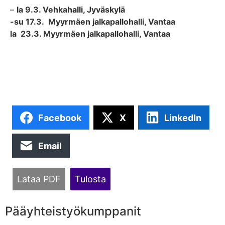
–
la 9.3. Vehkahalli, Jyväskylä
-su 17.3. Myyrmäen jalkapallohalli, Vantaa
la 23.3. Myyrmäen jalkapallohalli, Vantaa
Facebook
X
LinkedIn
Email
Lataa PDF
Tulosta
Pääyhteistyökumppanit