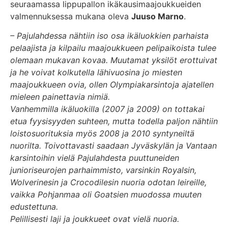
seuraamassa lippupallon ikäkausimaajoukkueiden
valmennuksessa mukana oleva
Juuso Marno
.
– Pajulahdessa nähtiin iso osa ikäluokkien parhaista
pelaajista ja kilpailu maajoukkueen pelipaikoista tulee
olemaan mukavan kovaa. Muutamat yksilöt erottuivat
ja he voivat kolkutella lähivuosina jo miesten
maajoukkueen ovia, ollen Olympiakarsintoja ajatellen
mieleen painettavia nimiä.
Vanhemmilla ikäluokilla (2007 ja 2009) on tottakai
etua fyysisyyden suhteen, mutta todella paljon nähtiin
loistosuorituksia myös 2008 ja 2010 syntyneiltä
nuorilta. Toivottavasti saadaan Jyväskylän ja Vantaan
karsintoihin vielä Pajulahdesta puuttuneiden
junioriseurojen parhaimmisto, varsinkin Royalsin,
Wolverinesin ja Crocodilesin nuoria odotan leireille,
vaikka Pohjanmaa oli Goatsien muodossa muuten
edustettuna.
Pelillisesti laji ja joukkueet ovat vielä nuoria.