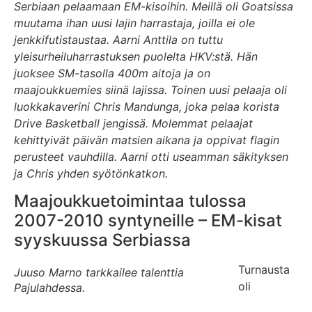
Serbiaan pelaamaan EM-kisoihin. Meillä oli Goatsissa
muutama ihan uusi lajin harrastaja, joilla ei ole
jenkkifutistaustaa. Aarni Anttila on tuttu
yleisurheiluharrastuksen puolelta HKV:stä. Hän
juoksee SM-tasolla 400m aitoja ja on
maajoukkuemies siinä lajissa. Toinen uusi pelaaja oli
luokkakaverini Chris Mandunga
, joka pelaa korista
Drive Basketball jengissä. Molemmat pelaajat
kehittyivät päivän matsien aikana ja oppivat flagin
perusteet vauhdilla. Aarni otti useamman säkityksen
ja Chris yhden syötönkatkon.
Maajoukkuetoimintaa tulossa
2007-2010 syntyneille – EM-kisat
syyskuussa Serbiassa
Turnausta
Juuso Marno tarkkailee talenttia
oli
Pajulahdessa.