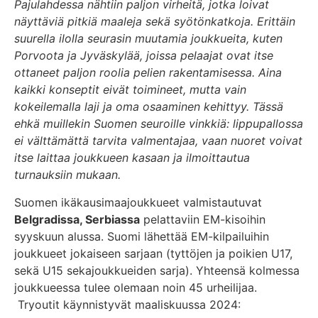
Pajulahdessa nähtiin paljon virheitä, jotka loivat
näyttäviä pitkiä maaleja sekä syötönkatkoja. Erittäin
suurella ilolla seurasin muutamia joukkueita, kuten
Porvoota ja Jyväskylää, joissa pelaajat ovat itse
ottaneet paljon roolia pelien rakentamisessa. Aina
kaikki konseptit eivät toimineet, mutta vain
kokeilemalla laji ja oma osaaminen kehittyy. Tässä
ehkä muillekin Suomen seuroille vinkkiä: lippupallossa
ei välttämättä tarvita valmentajaa, vaan nuoret voivat
itse laittaa joukkueen kasaan ja ilmoittautua
turnauksiin mukaan.
Suomen ikäkausimaajoukkueet valmistautuvat
Belgradissa, Serbiassa
pelattaviin EM-kisoihin
syyskuun alussa. Suomi lähettää EM-kilpailuihin
joukkueet jokaiseen sarjaan (tyttöjen ja poikien U17,
sekä U15 sekajoukkueiden sarja). Yhteensä kolmessa
joukkueessa tulee olemaan noin 45 urheilijaa.
Tryoutit käynnistyvät maaliskuussa 2024: