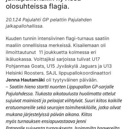
olosuhteissa flagia.
20.1.24 Pajulahti GP pelattin Pajulahden
jalkapallohallissa.
Kuuden tunnin intensiivinen flagi-turnaus saatiin
maaliin onnellisissa merkeissä. Kisailemaan oli
ilmoittautunut 11 joukkuetta kolmessa eri
ikäluokassa. Voittajiksi sarjoissa tulivat U17
Pohjanmaa Goats, U15 Jyväskylä Jaguars ja U13
Helsinki Roosters. SAJL lippupallokoordinaattori
Jenna Hautamäki
oli tyytyväinen päivään.
Saatiin hieno startti nuorten Lippupallon GP-sarjalle
–
Pajulahdessa. Tiukasta aikataulusta huolimatta ottelut
sujuivat mainiosti ja pelaajat viihtyivät. Suuri kiitos kaikille
erotuomareille sekä seurojen toimihenkilöille, jotka olivat
mukana järjestelyissä päivän aikana. Kiitos
myös turnauksen ensiapuvastaava Jenni
Patanalle sujuvasta turnauksesta. Isoimmilta haavereilta