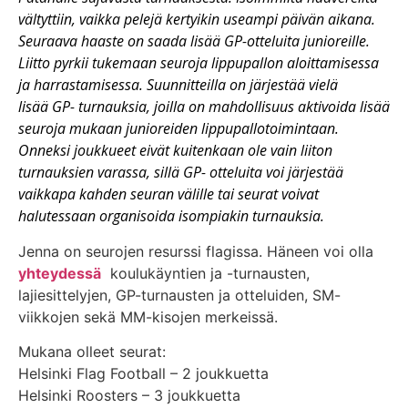
vältyttiin, vaikka pelejä kertyikin useampi päivän aikana.
Seuraava haaste on saada lisää GP-otteluita junioreille.
Liitto pyrkii tukemaan seuroja lippupallon aloittamisessa
ja harrastamisessa. Suunnitteilla on järjestää vielä
lisää GP- turnauksia, joilla on mahdollisuus aktivoida lisää
seuroja mukaan junioreiden lippupallotoimintaan.
Onneksi joukkueet eivät kuitenkaan ole vain liiton
turnauksien varassa, sillä GP- otteluita voi järjestää
vaikkapa kahden seuran välille tai seurat voivat
halutessaan organisoida isompiakin turnauksia.
Jenna on seurojen resurssi flagissa. Häneen voi olla
yhteydessä
koulukäyntien ja -turnausten,
lajiesittelyjen, GP-turnausten ja otteluiden, SM-
viikkojen sekä MM-kisojen merkeissä.
Mukana olleet seurat:
Helsinki Flag Football – 2 joukkuetta
Helsinki Roosters – 3 joukkuetta