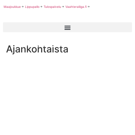
Maajoukkue
Lippupallo
Tulospalvelu
Vaahteraliiga.fi
Ajankohtaista
Opetus- ja kulttuuriministeriön seuratukea viidelle