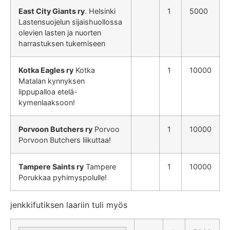
East City Giants ry
. Helsinki
1
5000
Lastensuojelun sijaishuollossa
olevien lasten ja nuorten
harrastuksen tukemiseen
Kotka Eagles ry
Kotka
1
10000
Matalan kynnyksen
lippupalloa etelä-
kymenlaaksoon!
Porvoon Butchers ry
Porvoo
1
10000
Porvoon Butchers liikuttaa!
Tampere Saints ry
Tampere
1
10000
Porukkaa pyhimyspolulle!
jenkkifutiksen laariin tuli myös