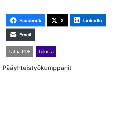
Facebook
X
LinkedIn
Email
Lataa PDF
Tulosta
Pääyhteistyökumppanit