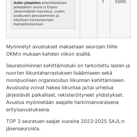
1
5000
Aalto-yliopiston
amerikkalaisen
jalkapallon seura ry Espoo
Jäsenmäärän kasvatus, uuden
joukkueen perustaminen ja
edullisen harrastamisen
mahdollistaminen
Myönnetyt avustukset maksetaan seurojen tilille
OKM:n mukaan kahden viikon sisällä.
Seuratoiminnan kehittämistuki on tarkoitettu lasten ja
nuorten liikuntaharrastuksen lisäämiseen sekä
monipuolisen organisoidun liikunnan kehittämiseen.
Avustusta voivat hakea liikuntaa ja/tai urheilua
järjestävät paikalliset, rekisteröityneet yhdistykset.
Avustus myönnetään saajalle harkinnanvaraisena
erityisavustuksena.
TOP 3 seuratuen saajat vuosina 2023-2025 SAJL:n
jäsenseuroista.