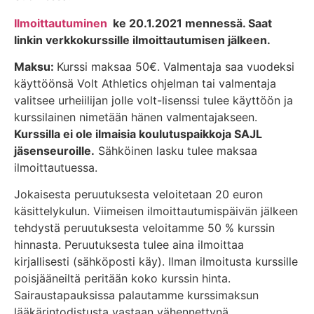
Ilmoittautuminen
ke 20.1.2021 mennessä. Saat
linkin verkkokurssille ilmoittautumisen jälkeen.
Maksu:
Kurssi maksaa 50€. Valmentaja saa vuodeksi
käyttöönsä Volt Athletics ohjelman tai valmentaja
valitsee urheiilijan jolle volt-lisenssi tulee käyttöön ja
kurssilainen nimetään hänen valmentajakseen.
Kurssilla ei ole ilmaisia koulutuspaikkoja SAJL
jäsenseuroille.
Sähköinen lasku tulee maksaa
ilmoittautuessa.
Jokaisesta peruutuksesta veloitetaan 20 euron
käsittelykulun. Viimeisen ilmoittautumispäivän jälkeen
tehdystä peruutuksesta veloitamme 50 % kurssin
hinnasta. Peruutuksesta tulee aina ilmoittaa
kirjallisesti (sähköposti käy). Ilman ilmoitusta kurssille
poisjääneiltä peritään koko kurssin hinta.
Sairaustapauksissa palautamme kurssimaksun
lääkärintodistusta vastaan vähennettynä