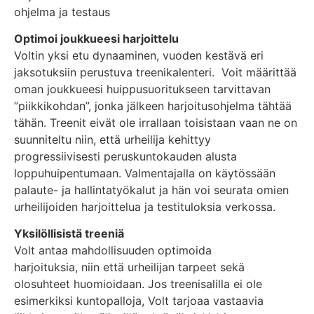
ohjelma ja testaus
Optimoi joukkueesi harjoittelu
Voltin yksi etu dynaaminen, vuoden kestävä eri
jaksotuksiin perustuva treenikalenteri. Voit määrittää
oman joukkueesi huippusuoritukseen tarvittavan
”piikkikohdan”, jonka jälkeen harjoitusohjelma tähtää
tähän. Treenit eivät ole irrallaan toisistaan vaan ne on
suunniteltu niin, että urheilija kehittyy
progressiivisesti peruskuntokauden alusta
loppuhuipentumaan. Valmentajalla on käytössään
palaute- ja hallintatyökalut ja hän voi seurata omien
urheilijoiden harjoittelua ja testituloksia verkossa.
Yksilöllisistä treeniä
Volt antaa mahdollisuuden optimoida
harjoituksia, niin että urheilijan tarpeet sekä
olosuhteet huomioidaan. Jos treenisalilla ei ole
esimerkiksi kuntopalloja, Volt tarjoaa vastaavia