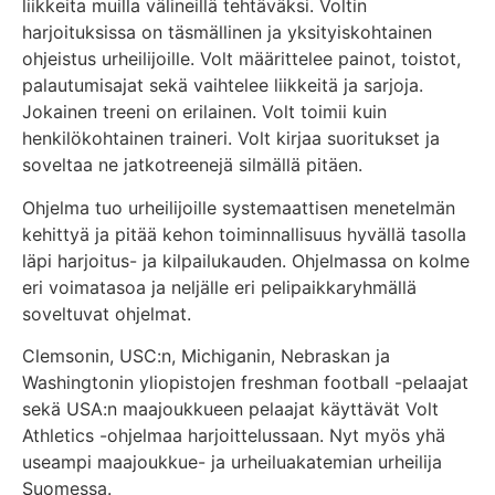
liikkeita muilla välineillä tehtäväksi. Voltin
harjoituksissa on täsmällinen ja yksityiskohtainen
ohjeistus urheilijoille. Volt määrittelee painot, toistot,
palautumisajat sekä vaihtelee liikkeitä ja sarjoja.
Jokainen treeni on erilainen. Volt toimii kuin
henkilökohtainen traineri. Volt kirjaa suoritukset ja
soveltaa ne jatkotreenejä silmällä pitäen.
Ohjelma tuo urheilijoille systemaattisen menetelmän
kehittyä ja pitää kehon toiminnallisuus hyvällä tasolla
läpi harjoitus- ja kilpailukauden. Ohjelmassa on kolme
eri voimatasoa ja neljälle eri pelipaikkaryhmällä
soveltuvat ohjelmat.
Clemsonin, USC:n, Michiganin, Nebraskan ja
Washingtonin yliopistojen freshman football -pelaajat
sekä USA:n maajoukkueen pelaajat käyttävät Volt
Athletics -ohjelmaa harjoittelussaan. Nyt myös yhä
useampi maajoukkue- ja urheiluakatemian urheilija
Suomessa.