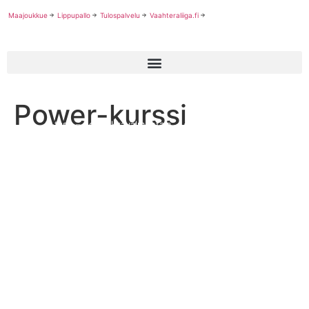
Maajoukkue
Lippupallo
Tulospalvelu
Vaahteraliiga.fi
—
—
Power-kurssi
Palvelut
Valmentajalle
—
2-taso – pelipaikkavalmentaja
Power-kurssi