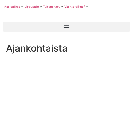
Maajoukkue
Lippupallo
Tulospalvelu
Vaahteraliiga.fi
Ajankohtaista
Poikien U20-sarja käynnistyy sunnuntaina