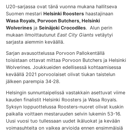
U20-sarjassa ovat tänä vuonna mukana hallitseva
Suomen mestari
Helsinki Roosters
haastajinaan
Wasa Royals, Porvoon Butchers, Helsinki
Wolverines
ja
Seinäjoki Crocodiles
. Alun perin
mukaan ilmoittautunut
East City Giants
vetäytyi
sarjasta aiemmin keväällä.
Sarjan avausottelussa Porvoon Pallokentällä
toisistaan ottavat mittaa Porvoon Butchers ja Helsinki
Wolverines. Joukkueiden edellisessä kohtaamisessa
keväällä 2021 porvoolaiset olivat tiukan taistelun
jälkeen parempia 34-28.
Helsingin sunnuntaipelissä vastakkain asettuvat viime
kauden finalistit Helsinki Roosters ja Wasa Royals.
Syksyn loppuottelussa Roosters-nuoret olivat kuskin
paikalla voittaen mestaruuden selvin lukemin 53-16.
Uusi vuosi tuo tullessaan uudet ikäluokat ja kevään
voimasuhteita on vaikea arvioida ennen ensimmäisiä