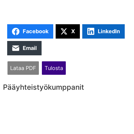
Facebook
X
LinkedIn
Email
Lataa PDF
Tulosta
Pääyhteistyökumppanit