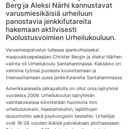
Berg ja Aleksi Närhi kannustavat
varusmiesikäisiä urheiluun
panostavia jenkkifutareita
hakemaan aktiivisesti
Puolustusvoimien Urheilukouluun.
Varusmiespalvelun tullessa ajankohtaiseksi
maajoukkuepelaajien Christer Bergin ja Aleksi Närhen
valinta oli Urheilukoulu Santahaminassa. Kaksikko on
valmiina työnsä puolesta kouluttamaan ja
treenauttamaan uusia jenkkifutareita Santahaminassa.
Amerikkalaisella jalkapallolla on ollut oma lajiryhmä
vuodesta 2006. Urheilukoulun lajiryhmän
valintakokeissa kiinnitetään huomiota mm.
urheilutuloksiin, haastatteluihin, lajiliittojen
lausuntoihin sekä psykologisiin testeihin. Urheilijat
ovat 18-28 vuoden ikäisiä palveluksen aloittaessaan.