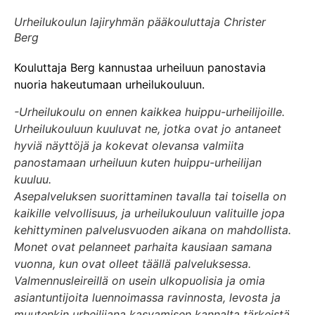
Urheilukoulun lajiryhmän pääkouluttaja Christer
Berg
Kouluttaja Berg kannustaa urheiluun panostavia
nuoria hakeutumaan urheilukouluun.
-Urheilukoulu on ennen kaikkea huippu-urheilijoille.
Urheilukouluun kuuluvat ne, jotka ovat jo antaneet
hyviä näyttöjä ja kokevat olevansa valmiita
panostamaan urheiluun kuten huippu-urheilijan
kuuluu.
Asepalveluksen suorittaminen tavalla tai toisella on
kaikille velvollisuus, ja urheilukouluun valituille jopa
kehittyminen palvelusvuoden aikana on mahdollista.
Monet ovat pelanneet parhaita kausiaan samana
vuonna, kun ovat olleet täällä palveluksessa.
Valmennusleireillä on usein ulkopuolisia ja omia
asiantuntijoita luennoimassa ravinnosta, levosta ja
muutenkin urheilijana kasvamisen kannalta tärkeistä