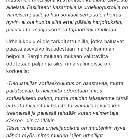
aiheista. Fasiliteetit kasarmilla ja urheiluopistoilla on
viimeisen päälle ja kun sotilaallisen puolen hoitaa
hyvin, ei ole huolta siitä ettei pääsisi harjoituksiin,
peleihin tai maajoukkueen tapahtumiin mukaan.
Urheilukoulu ei ole tarkoitettu niille, jotka haluavat
päästä asevelvollisuudestaan mahdollisimman
helpolla. Bergin mukaan mukaan valittavilta
odotetaan paljon ja siksi rima valinnoissa on
korkealla:
-Tiedustelijan sotilaskoulutus on haastavaa, mutta
palkitsevaa. Urheilijoilta odotetaan myös
sotilaallisesti paljon, mutta meidän lajissamme tämä
ei tuota mielestäni haasteita. Samalla tavalla kun
treeneissä ja peleissä tehdään kuten valmentaja
käskee, niin täälläkin.
Tässä vaiheessa urheilijapolkua on muutenkin hyvä
nähdä myös miten muiden lajien urheilijat