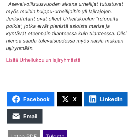
-Asevelvollisuusvuoden aikana urheilijat tutustuvat
myös muihin huippu-urheilijoihin yli lajirajojen.
Jenkkifutarit ovat olleet Urheilukoulun ”reippaita
poikia”, jotka eivät pienistä asioista marise ja
kyntävät eteenpäin tilanteessa kuin tilanteessa. Olisi
hienoa saada tulevaisuudessa myös naisia mukaan
lajiryhmään.
Lisää Urheilukoulun lajiryhmästä
Facebook
X
LinkedIn
Email
Lataa PDF
Tulosta