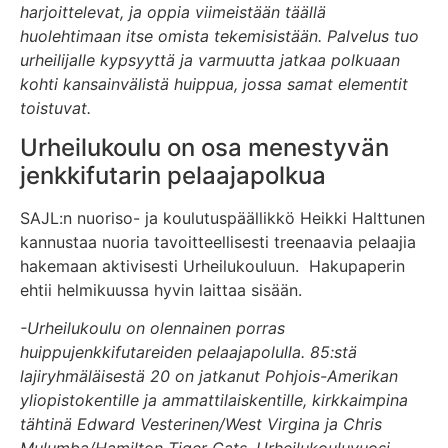
harjoittelevat, ja oppia viimeistään täällä
huolehtimaan itse omista tekemisistään. Palvelus tuo
urheilijalle kypsyyttä ja varmuutta jatkaa polkuaan
kohti kansainvälistä huippua, jossa samat elementit
toistuvat.
Urheilukoulu on osa menestyvän
jenkkifutarin pelaajapolkua
SAJL:n nuoriso- ja koulutuspäällikkö Heikki Halttunen
kannustaa nuoria tavoitteellisesti treenaavia pelaajia
hakemaan aktivisesti Urheilukouluun. Hakupaperin
ehtii helmikuussa hyvin laittaa sisään.
-Urheilukoulu on olennainen porras
huippujenkkifutareiden pelaajapolulla. 85:stä
lajiryhmäläisestä 20 on jatkanut Pohjois-Amerikan
yliopistokentille ja ammattilaiskentille, kirkkaimpina
tähtinä Edward Vesterinen/West Virgina ja Chris