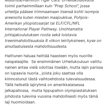
Mulumba/Hamilton Tiger Cats. Urheilukouluvuosi
toimii parhaimmillaan kuin ”Prep School”, jossa
urheilija pääsee trimmaamaan itsensä kohti isompia
areenoita kuten miesten maajoukkue, Pohjois-
Amerikan yliopistosarjat tai ELF/CFL/NFL
International Player Pathway. Unohtamatta
johtajakoulutuksen roolia sekä loistavia
treenimahdollisuuksia 8 viikon leirityksineen, kyse on
ainutlaatuisesta mahdollisuudesta.
Halttunen haluaa heittää haasteen myös nuorille
naispelaajille. Se ensimmäinen Urheilukouluun valittu
nainen antaa vielä odottaa itseään, mutta lajin parissa
on lupaavia nuoria , joista joku saattaa olla
kiinnostunut tästä vaihtoehdosta tulevaisuudessa.
Tällä hetkellä lajiryhmä on amerikkalaisessa
jalkapallossa, mutta lippupallon olympiastatuksen
johdosta tulevina vuosina mahdollisesti myös tämä
laji huomioidaan.