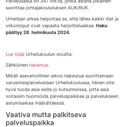
Palvelusaika on 347 vrk:ta, jonka aikana jokainen
suorittaa johtajakoulutuksen AUK/RUK.
Urheilijan arkea helpottaa se, että lähes kaikki illat ja
viikonloput ovat vapaata harjoitteluaikaa.
Haku
päättyy 28. helmikuuta 2024.
Lue lisää
Urheilukoulun sivuilta.
Sähköinen
hakemus
.
Mikäli asevelvollinen aikoo hakeutua suorittamaan
varusmiespalvelustaan Urheilukoulussa, hänen olisi
hyvä tuoda asia esille jo kutsunnoissa, jotta asia
voitaisiin huomioida palveluspaikkaa ja palvelukseen
astumisaikaa määrättäessä.
Vaativa mutta palkitseva
palveluspaikka