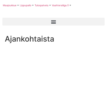
Maajoukkue
Lippupallo
Tulospalvelu
Vaahteraliiga.fi
Ajankohtaista
Puolustusvoimien Urheilukoulu kutsuu nuoria futareita