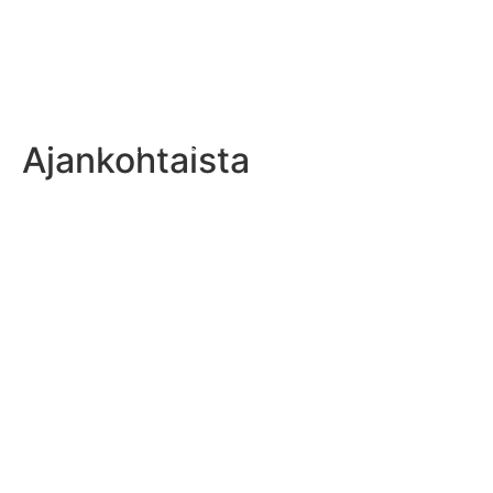
Ajankohtaista
Rashad Still vahvistaa Steelersin heittohyökkäystä