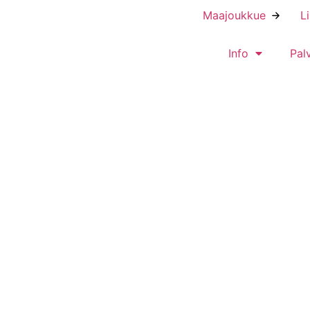
Maajoukkue
L
Info
Pal