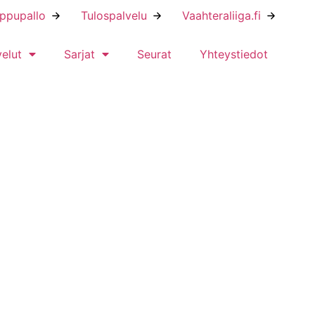
ippupallo
Tulospalvelu
Vaahteraliiga.fi
velut
Sarjat
Seurat
Yhteystiedot