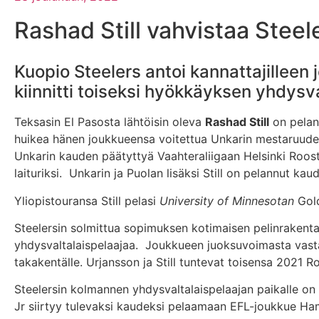
Rashad Still vahvistaa Steel
Kuopio Steelers antoi kannattajilleen 
kiinnitti toiseksi hyökkäyksen yhdysva
Teksasin El Pasosta lähtöisin oleva
Rashad Still
on pelan
huikea hänen joukkueensa voitettua Unkarin mestaruuden
Unkarin kauden päätyttyä Vaahteraliigaan Helsinki Rooste
laituriksi. Unkarin ja Puolan lisäksi Still on pelannut k
Yliopistouransa Still pelasi
University of Minnesotan
Gold
Steelersin solmittua sopimuksen kotimaisen pelinrakent
yhdysvaltalaispelaajaa. Joukkueen juoksuvoimasta vas
takakentälle. Urjansson ja Still tuntevat toisensa 2021 R
Steelersin kolmannen yhdysvaltalaispelaajan paikalle o
Jr siirtyy tulevaksi kaudeksi pelaamaan EFL-joukkue Ha