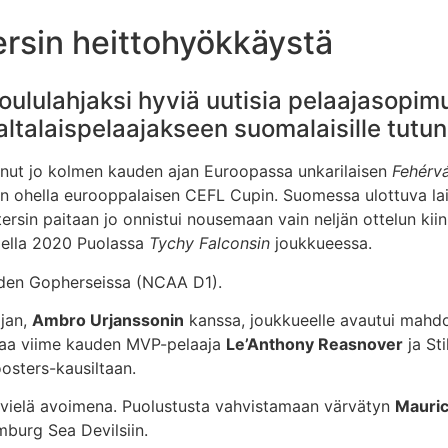
ersin heittohyökkäystä
joululahjaksi hyviä uutisia pelaajasopim
ltalaispelaajakseen suomalaisille tutun 
nut jo kolmen kauden ajan Euroopassa unkarilaisen
Fehérvá
 ohella eurooppalaisen CEFL Cupin. Suomessa ulottuva lait
rsin paitaan jo onnistui nousemaan vain neljän ottelun kiin
audella 2020 Puolassa
Tychy Falconsin
joukkueessa.
en Gopherseissa (NCAA D1).
ajan,
Ambro Urjanssonin
kanssa, joukkueelle avautui mahdo
taa viime kauden MVP-pelaaja
Le’Anthony Reasnover
ja St
oosters-kausiltaan.
n vielä avoimena. Puolustusta vahvistamaan värvätyn
Mauric
mburg Sea Devilsiin.