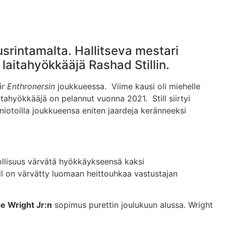
usrintamalta. Hallitseva mestari
laitahyökkääjä Rashad Stillin.
r Enthronersin
joukkueessa. Viime kausi oli miehelle
ahyökkääjä on pelannut vuonna 2021. Still siirtyi
niotoilla joukkueensa eniten jaardeja keränneeksi
llisuus värvätä hyökkäykseensä kaksi
ill on värvätty luomaan heittouhkaa vastustajan
e Wright Jr:n
sopimus purettin joulukuun alussa. Wright