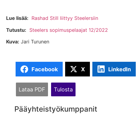
Lue lisää:
Rashad Still liittyy Steelersiin
Tutustu:
Steelers sopimuspelaajat 12/2022
Kuva:
Jari Turunen
Facebook
X
LinkedIn
Lataa PDF
Tulosta
Pääyhteistyökumppanit