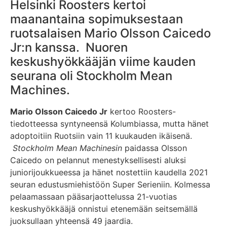
Helsinki Roosters kertoi
maanantaina sopimuksestaan
ruotsalaisen Mario Olsson Caicedo
Jr:n kanssa. Nuoren
keskushyökkääjän viime kauden
seurana oli Stockholm Mean
Machines.
Mario Olsson Caicedo Jr
kertoo Roosters-
tiedotteessa syntyneensä Kolumbiassa, mutta hänet
adoptoitiin Ruotsiin vain 11 kuukauden ikäisenä.
Stockholm Mean Machinesin
paidassa Olsson
Caicedo on pelannut menestyksellisesti aluksi
juniorijoukkueessa ja hänet nostettiin kaudella 2021
seuran edustusmiehistöön Super Serieniin. Kolmessa
pelaamassaan pääsarjaottelussa 21-vuotias
keskushyökkääjä onnistui etenemään seitsemällä
juoksullaan yhteensä 49 jaardia.