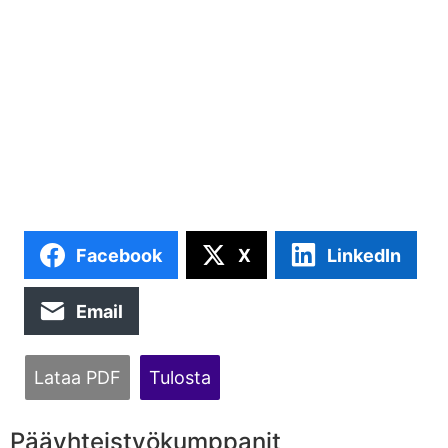
Facebook
X
LinkedIn
Email
Lataa PDF
Tulosta
Pääyhteistyökumppanit