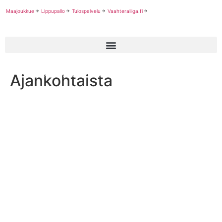
Maajoukkue
Lippupallo
Tulospalvelu
Vaahteraliiga.fi
Ajankohtaista
Roosters värväsi ruotsalaisen keskushyökkääjän