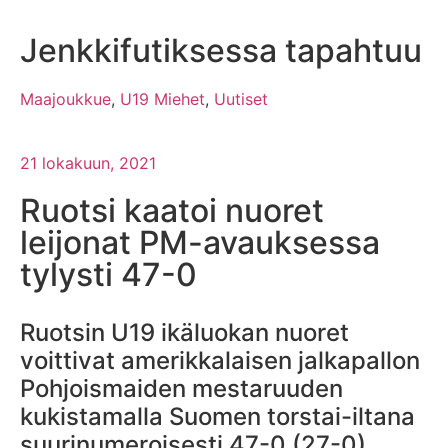
Jenkkifutiksessa tapahtuu
Maajoukkue
,
U19 Miehet
,
Uutiset
21 lokakuun, 2021
Ruotsi kaatoi nuoret
leijonat PM-avauksessa
tylysti 47-0
Ruotsin U19 ikäluokan nuoret
voittivat amerikkalaisen jalkapallon
Pohjoismaiden mestaruuden
kukistamalla Suomen torstai-iltana
suurinumeroisesti 47-0 (27-0).