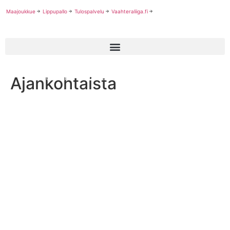
Maajoukkue
Lippupallo
Tulospalvelu
Vaahteraliiga.fi
Ajankohtaista
Ruotsi kaatoi nuoret leijonat PM-avauksessa