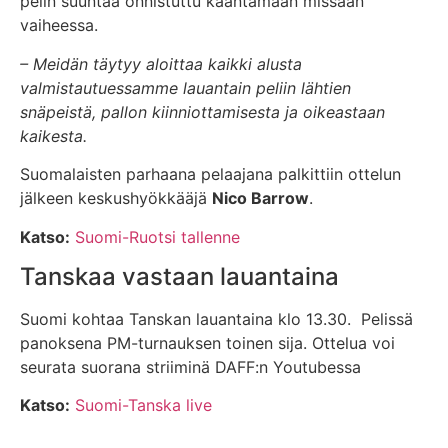
pelin suuntaa onnistuttu kääntämään missään
vaiheessa.
– Meidän täytyy aloittaa kaikki alusta
valmistautuessamme lauantain peliin lähtien
snäpeistä, pallon kiinniottamisesta ja oikeastaan
kaikesta.
Suomalaisten parhaana pelaajana palkittiin ottelun
jälkeen keskushyökkääjä
Nico Barrow
.
Katso:
Suomi-Ruotsi tallenne
Tanskaa vastaan lauantaina
Suomi kohtaa Tanskan lauantaina klo 13.30. Pelissä
panoksena PM-turnauksen toinen sija. Ottelua voi
seurata suorana striiminä DAFF:n Youtubessa
Katso:
Suomi-Tanska live