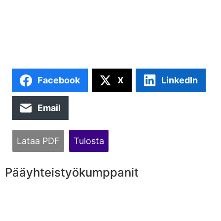
Facebook
X
LinkedIn
Email
Lataa PDF
Tulosta
Pääyhteistyökumppanit