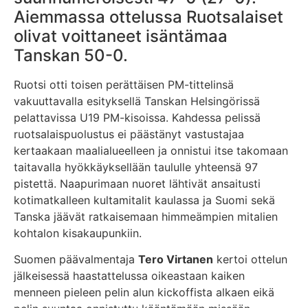
Aiemmassa ottelussa Ruotsalaiset
olivat voittaneet isäntämaa
Tanskan 50-0.
Ruotsi otti toisen perättäisen PM-tittelinsä
vakuuttavalla esityksellä Tanskan Helsingörissä
pelattavissa U19 PM-kisoissa. Kahdessa pelissä
ruotsalaispuolustus ei päästänyt vastustajaa
kertaakaan maalialueelleen ja onnistui itse takomaan
taitavalla hyökkäyksellään taululle yhteensä 97
pistettä. Naapurimaan nuoret lähtivät ansaitusti
kotimatkalleen kultamitalit kaulassa ja Suomi sekä
Tanska jäävät ratkaisemaan himmeämpien mitalien
kohtalon kisakaupunkiin.
Suomen päävalmentaja
Tero Virtanen
kertoi ottelun
jälkeisessä haastattelussa oikeastaan kaiken
menneen pieleen pelin alun kickoffista alkaen eikä