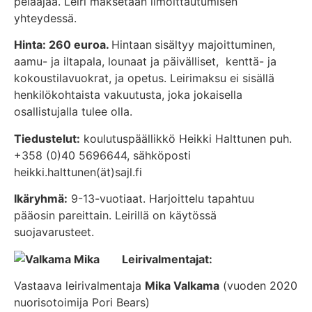
pelaajaa. Leiri maksetaan ilmoittautumisen
yhteydessä.
Hinta:
260 euroa.
Hintaan
sisältyy majoittuminen,
aamu- ja iltapala, lounaat ja päivälliset, kenttä- ja
kokoustilavuokrat, ja opetus. Leirimaksu ei sisällä
henkilökohtaista vakuutusta, joka jokaisella
osallistujalla tulee olla.
Tiedustelut:
koulutuspäällikkö Heikki Halttunen puh.
+358 (0)40 5696644, sähköposti
heikki.halttunen(ät)sajl.fi
Ikäryhmä:
9-13-vuotiaat. Harjoittelu tapahtuu
pääosin pareittain. Leirillä on käytössä
suojavarusteet.
Leirivalmentajat:
Vastaava leirivalmentaja
Mika Valkama
(vuoden 2020
nuorisotoimija Pori Bears)