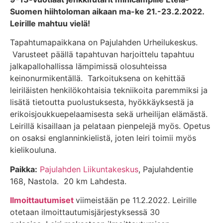
Suomen hiihtoloman aikaan ma-ke 21.-23.2.2022.
Leirille mahtuu vielä!
Tapahtumapaikkana on Pajulahden Urheilukeskus.
Varusteet päällä tapahtuvan harjoittelu tapahtuu
jalkapallohallissa lämpimissä olosuhteissa
keinonurmikentällä. Tarkoituksena on kehittää
leiriläisten henkilökohtaisia tekniikoita paremmiksi ja
lisätä tietoutta puolustuksesta, hyökkäyksestä ja
erikoisjoukkuepelaamisesta sekä urheilijan elämästä.
Leirillä kisaillaan ja pelataan pienpelejä myös. Opetus
on osaksi englanninkielistä, joten leiri toimii myös
kielikouluna.
Paikka:
Pajulahden Liikuntakeskus
, Pajulahdentie
168, Nastola. 20 km Lahdesta.
Ilmoittautumiset
viimeistään pe 11.2.2022. Leirille
otetaan ilmoittautumisjärjestyksessä 30