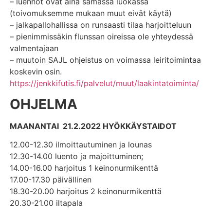
– luennot ovat aina samassa luokassa
(toivomuksemme mukaan muut eivät käytä)
– jalkapallohallissa on runsaasti tilaa harjoitteluun
– pienimmissäkin flunssan oireissa ole yhteydessä
valmentajaan
– muutoin SAJL ohjeistus on voimassa leiritoimintaa
koskevin osin.
https://jenkkifutis.fi/palvelut/muut/laakintatoiminta/
OHJELMA
MAANANTAI 21.2.2022 HYÖKKÄYSTAIDOT
12.00-12.30 ilmoittautuminen ja lounas
12.30-14.00 luento ja majoittuminen;
14.00-16.00 harjoitus 1 keinonurmikenttä
17.00-17.30 päivällinen
18.30-20.00 harjoitus 2 keinonurmikenttä
20.30-21.00 iltapala