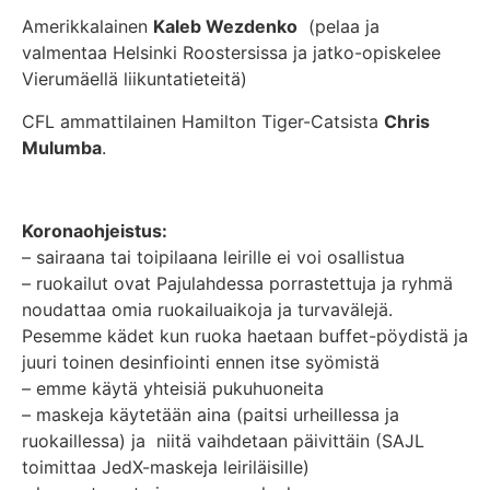
Amerikkalainen
Kaleb Wezdenko
(pelaa ja
valmentaa Helsinki Roostersissa ja jatko-opiskelee
Vierumäellä liikuntatieteitä)
CFL ammattilainen Hamilton Tiger-Catsista
Chris
Mulumba
.
Koronaohjeistus:
– sairaana tai toipilaana leirille ei voi osallistua
– ruokailut ovat Pajulahdessa porrastettuja ja ryhmä
noudattaa omia ruokailuaikoja ja turvavälejä.
Pesemme kädet kun ruoka haetaan buffet-pöydistä ja
juuri toinen desinfiointi ennen itse syömistä
– emme käytä yhteisiä pukuhuoneita
– maskeja käytetään aina (paitsi urheillessa ja
ruokaillessa) ja niitä vaihdetaan päivittäin (SAJL
toimittaa JedX-maskeja leiriläisille)