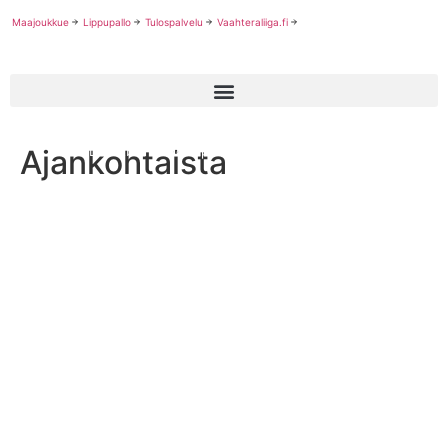
Maajoukkue
Lippupallo
Tulospalvelu
Vaahteraliiga.fi
Ajankohtaista
SAJL football minicamp 2022 Pajulahdessa