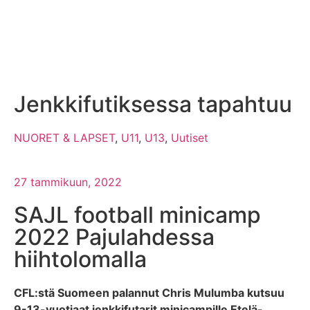
Jenkkifutiksessa tapahtuu
NUORET & LAPSET
,
U11
,
U13
,
Uutiset
27 tammikuun, 2022
SAJL football minicamp
2022 Pajulahdessa
hiihtolomalla
CFL:stä Suomeen palannut Chris Mulumba kutsuu
9-13-vuotiaat jenkkifutarit minicampille Etelä-