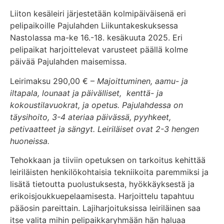
Liiton kesäleiri järjestetään kolmipäiväisenä eri
pelipaikoille Pajulahden Liikuntakeskuksessa
Nastolassa ma-ke 16.-18. kesäkuuta 2025. Eri
pelipaikat harjoittelevat varusteet päällä kolme
päivää Pajulahden maisemissa.
Leirimaksu 290,00 € –
Majoittuminen, aamu- ja
iltapala, lounaat ja päivälliset, kenttä- ja
kokoustilavuokrat, ja opetus. Pajulahdessa on
täysihoito, 3-4 ateriaa päivässä, pyyhkeet,
petivaatteet ja sängyt. Leiriläiset ovat 2-3 hengen
huoneissa.
Tehokkaan ja tiiviin opetuksen on tarkoitus kehittää
leiriläisten henkilökohtaisia tekniikoita paremmiksi ja
lisätä tietoutta puolustuksesta, hyökkäyksestä ja
erikoisjoukkuepelaamisesta. Harjoittelu tapahtuu
pääosin pareittain. Lajiharjoituksissa leiriläinen saa
itse valita mihin pelipaikkaryhmään hän haluaa