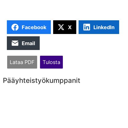
Facebook
X
LinkedIn
Email
Lataa PDF
Tulosta
Pääyhteistyökumppanit