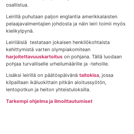
osallistua.
Leirillä puhutaan paljon englantia amerikkalaisten
pelaajavalmentajien johdosta ja näin leiri toimii myös
kielikylpynä.
Leiriläisiä testataan jokaisen henkilökohtaista
kehittymistä varten olympiakomitean
harjoitettavuuskartoitus
on pohjana. Tällä luodaan
pohjaa turvalliselle urheilumäärille ja -tehoille.
Lisäksi leirillä on päätöspäivänä
taitokisa
, jossa
kilpaillaan ikäluokittain pitkän aloitussyötön,
lentopotkun ja heiton yhteistuloksilla.
Tarkempi ohjelma ja ilmoittautumiset