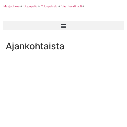
Maajoukkue
Lippupallo
Tulospalvelu
Vaahteraliiga.fi
Ajankohtaista
SAJL tekniikkaleiri XXII kutsuu kaikki