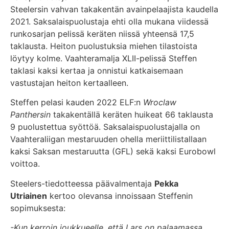
Steelersin vahvan takakentän avainpelaajista kaudella
2021. Saksalaispuolustaja ehti olla mukana viidessä
runkosarjan pelissä keräten niissä yhteensä 17,5
taklausta. Heiton puolustuksia miehen tilastoista
löytyy kolme. Vaahteramalja XLII-pelissä Steffen
taklasi kaksi kertaa ja onnistui katkaisemaan
vastustajan heiton kertaalleen.
Steffen pelasi kauden 2022 ELF:n
Wroclaw
Panthersin
takakentällä keräten huikeat 66 taklausta
9 puolustettua syöttöä. Saksalaispuolustajalla on
Vaahteraliigan mestaruuden ohella meriittilistallaan
kaksi Saksan mestaruutta (GFL) sekä kaksi Eurobowl
voittoa.
Steelers-tiedotteessa päävalmentaja
Pekka
Utriainen
kertoo olevansa innoissaan Steffenin
sopimuksesta:
-Kun kerroin joukkueelle, että Lars on palaamassa