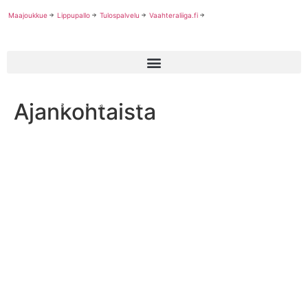
Maajoukkue
Lippupallo
Tulospalvelu
Vaahteraliiga.fi
Ajankohtaista
Saksalaiskaksikko vahvistamaan Steelersia