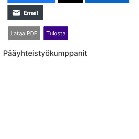
Email
Lataa PDF
Tulosta
Pääyhteistyökumppanit