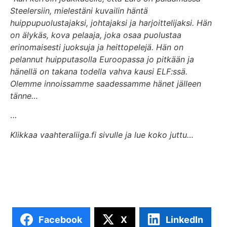
Steelersiin, mielestäni kuvailin häntä
huippupuolustajaksi, johtajaksi ja harjoittelijaksi. Hän
on älykäs, kova pelaaja, joka osaa puolustaa
erinomaisesti juoksuja ja heittopelejä. Hän on
pelannut huipputasolla Euroopassa jo pitkään ja
hänellä on takana todella vahva kausi ELF:ssä.
Olemme innoissamme saadessamme hänet jälleen
tänne…
…
Klikkaa vaahteraliiga.fi sivulle ja lue koko juttu…
Facebook
X
LinkedIn