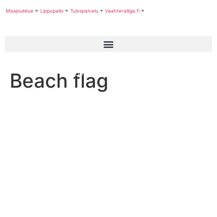
Maajoukkue
Lippupallo
Tulospalvelu
Vaahteraliiga.fi
—
—
Beach flag
Sarjat
Lippupallon sarjat
Beach flag