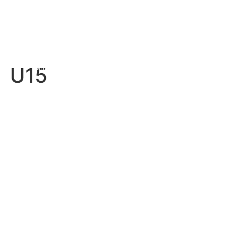
—
—
U15
Sarjat
Nuoret & Lapset
U15