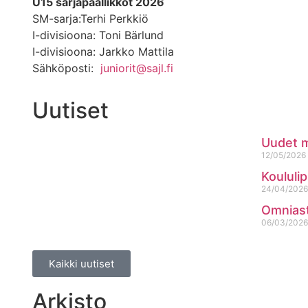
U15 sarjapäällikköt 2026
SM-sarja:Terhi Perkkiö
I-divisioona: Toni Bärlund
I-divisioona: Jarkko Mattila
Sähköposti:
juniorit@sajl.fi
Uutiset
Uudet m
12/05/2026
Koululi
24/04/2026
Omniast
06/03/2026
Kaikki uutiset
Arkisto