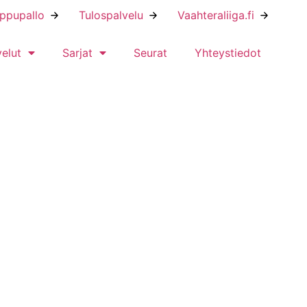
ippupallo
Tulospalvelu
Vaahteraliiga.fi
velut
Sarjat
Seurat
Yhteystiedot