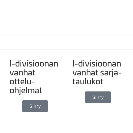
I-divisioonan
I-divisioonan
vanhat
vanhat sarja-
ottelu-
taulukot
ohjelmat
Siirry
Siirry