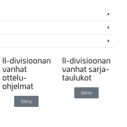
II-divisioonan
II-divisioonan
vanhat
vanhat sarja-
ottelu-
taulukot
ohjelmat
Siirry
Siirry