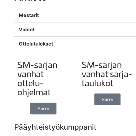
Mestarit
Videot
Ottelutulokset
SM-sarjan
SM-sarjan
vanhat
vanhat sarja-
ottelu-
taulukot
ohjelmat
Siirry
Siirry
Pääyhteistyökumppanit