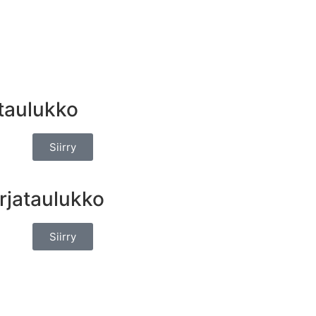
taulukko
Siirry
arjataulukko
Siirry