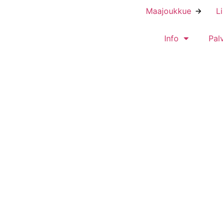
Maajoukkue
L
Info
Pal