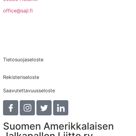
office@sajl.fi
Yhteystiedot
Medialle
Tietosuojaseloste
Rekisteriseloste
Saavutettavuusseloste
Suomen Amerikkalaisen
Jalkapallon Liitto ry