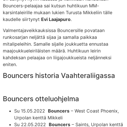
Bouncers-pelaajaa sai kutsun huhtikuun MM-
karsintaleirille mukaan lukien Turusta Mikkeliin tälle
kaudelle siirtynyt
Evi Laajapuro
.
Valmentajaveikkauksissa Bouncersille povataan
runkosarjan neljättä sijaa ja samalla paikkaa
mitalipeleihin. Samalle sijalle joukkuetta ennustaa
maajoukkueleiriläisten määrä. Huhtikuun leirin
kahdeksan pelaajaa on liigajoukkueista neljänneksi
eniten.
Bouncers historia Vaahteraliigassa
Bouncers otteluohjelma
Su 15.05.2022
Bouncers
– West Coast Phoenix,
Urpolan kenttä Mikkeli
Su 22.05.2022
Bouncers
– Saints, Urpolan kenttä