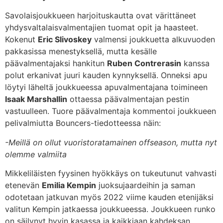
Savolaisjoukkueen harjoituskautta ovat värittäneet
yhdysvaltalaisvalmentajien tuomat opit ja haasteet.
Kokenut
Eric Slivoskey
valmensi joukkuetta alkuvuoden
pakkasissa menestyksellä, mutta kesälle
päävalmentajaksi hankitun
Ruben Contrerasin
kanssa
polut erkanivat juuri kauden kynnyksellä. Onneksi apu
löytyi läheltä joukkueessa apuvalmentajana toimineen
Isaak Marshallin
ottaessa päävalmentajan pestin
vastuulleen. Tuore päävalmentaja kommentoi joukkueen
pelivalmiutta Bouncers-tiedotteessa näin:
-Meillä on ollut vuoristoratamainen offseason, mutta nyt
olemme valmiita
Mikkeliläisten fyysinen hyökkäys on tukeutunut vahvasti
etenevän
Emilia Kempin
juoksujaardeihin ja saman
odotetaan jatkuvan myös 2022 viime kauden etenijäksi
valitun Kempin jatkaessa joukkueessa. Joukkueen runko
on säilynyt hyvin kasassa ja kaikkiaan kahdeksan