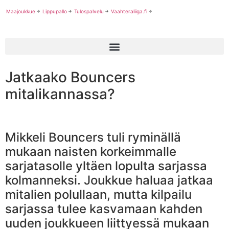
Maajoukkue
Lippupallo
Tulospalvelu
Vaahteraliiga.fi
Jatkaako Bouncers
mitalikannassa?
Mikkeli Bouncers tuli ryminällä
mukaan naisten korkeimmalle
sarjatasolle yltäen lopulta sarjassa
kolmanneksi. Joukkue haluaa jatkaa
mitalien polullaan, mutta kilpailu
sarjassa tulee kasvamaan kahden
uuden joukkueen liittyessä mukaan