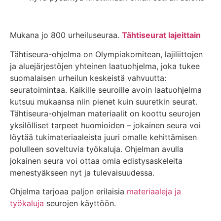
Mukana jo 800 urheiluseuraa.
Tähtiseurat lajeittain
Tähtiseura-ohjelma on Olympiakomitean, lajiliittojen
ja aluejärjestöjen yhteinen laatuohjelma, joka tukee
suomalaisen urheilun keskeistä vahvuutta:
seuratoimintaa.​ Kaikille seuroille avoin laatuohjelma
kutsuu mukaansa niin pienet kuin suuretkin seurat.
Tähtiseura-ohjelman materiaalit on koottu seurojen
yksilölliset tarpeet huomioiden – jokainen seura voi
löytää tukimateriaaleista juuri omalle kehittämisen
polulleen soveltuvia työkaluja. Ohjelman avulla
jokainen seura voi ottaa omia edistysaskeleita
menestyäkseen nyt ja tulevaisuudessa.
Ohjelma tarjoaa paljon erilaisia
materiaaleja ja
työkaluja
seurojen käyttöön.