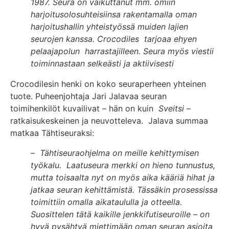
1987. Seura on vaikuttanut mm. omiin
harjoitusolosuhteisiinsa rakentamalla oman
harjoitushallin yhteistyössä muiden lajien
seurojen kanssa. Crocodiles tarjoaa ehyen
pelaajapolun harrastajilleen. Seura myös viestii
toiminnastaan selkeästi ja aktiivisesti
Crocodilesin henki on koko seuraperheen yhteinen
tuote. Puheenjohtaja Jari Jalavaa seuran
toimihenkilöt kuvailivat – hän on kuin
Sveitsi
–
ratkaisukeskeinen ja neuvotteleva. Jalava summaa
matkaa Tähtiseuraksi:
–
Tähtiseuraohjelma on meille kehittymisen
työkalu. Laatuseura merkki on hieno tunnustus,
mutta toisaalta nyt on myös aika kääriä hihat ja
jatkaa seuran kehittämistä. Tässäkin prosessissa
toimittiin omalla aikataululla ja otteella.
Suosittelen tätä kaikille jenkkifutiseuroille – on
hyvä pysähtyä miettimään oman seuran asioita