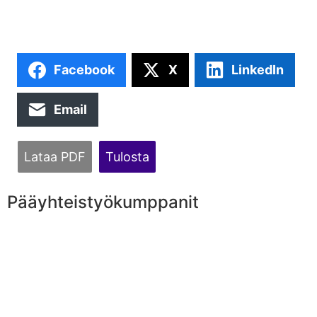
Facebook
X
LinkedIn
Email
Lataa PDF
Tulosta
Pääyhteistyökumppanit