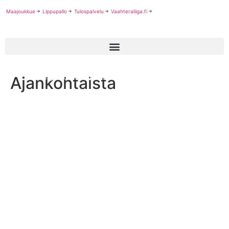
Maajoukkue
Lippupallo
Tulospalvelu
Vaahteraliiga.fi
Ajankohtaista
Seinäjoki Crocodiles Tähtiseuraksi