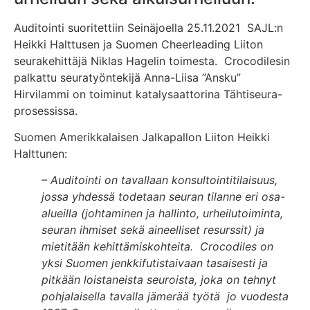
Auditointi suoritettiin Seinäjoella 25.11.2021 SAJL:n
Heikki Halttusen ja Suomen Cheerleading Liiton
seurakehittäjä Niklas Hagelin toimesta. Crocodilesin
palkattu seuratyöntekijä Anna-Liisa ”Ansku”
Hirvilammi on toiminut katalysaattorina Tähtiseura-
prosessissa.
Suomen Amerikkalaisen Jalkapallon Liiton Heikki
Halttunen:
– Auditointi on tavallaan konsultointitilaisuus,
jossa yhdessä todetaan seuran tilanne eri osa-
alueilla (johtaminen ja hallinto, urheilutoiminta,
seuran ihmiset sekä aineelliset resurssit) ja
mietitään kehittämiskohteita. Crocodiles on
yksi Suomen jenkkifutistaivaan tasaisesti ja
pitkään loistaneista seuroista, joka on tehnyt
pohjalaisella tavalla jämerää työtä jo vuodesta