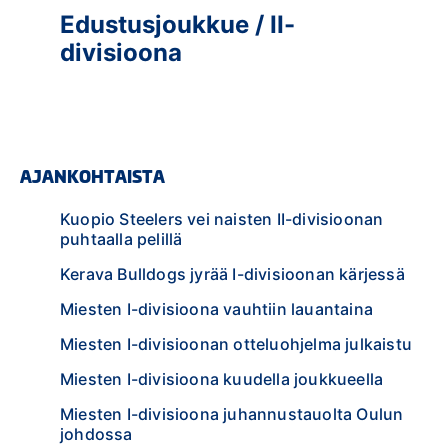
Edustusjoukkue / II-
divisioona
AJANKOHTAISTA
Kuopio Steelers vei naisten II-divisioonan
puhtaalla pelillä
Kerava Bulldogs jyrää I-divisioonan kärjessä
Miesten I-divisioona vauhtiin lauantaina
Miesten I-divisioonan otteluohjelma julkaistu
Miesten I-divisioona kuudella joukkueella
Miesten I-divisioona juhannustauolta Oulun
johdossa