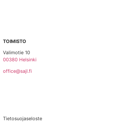
TOIMISTO
Valimotie 10
00380 Helsinki
office@sajl.fi
Yhteystiedot
Medialle
Tietosuojaseloste