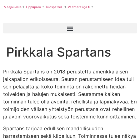
Maajoukkue
Lippupallo
Tulospalvelu
Vaahteraliiga.fi
Pirkkala Spartans
Pirkkala Spartans on 2018 perustettu amerikkalaisen
jalkapallon erikoisseura. Seuran perustamiseen idea tuli
sen pelaajilta ja koko toiminta on rakennettu heidän
toiveiden ja halujen mukaisesti. Seuramme kaiken
toiminnan tulee olla avointa, rehellistä ja läpinäkyvää. Eri
toimijoiden välisen yhteistyön perustana ovat rehellinen
ja avoin vuorovaikutus sekä toistemme kunnioittaminen.
Spartans tarjoaa edullisen mahdollisuuden
harrastamiseen sekä kilpailuun. Toiminnassa tulee näkyä