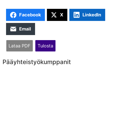
Facebook
X
LinkedIn
Email
Lataa PDF
Tulosta
Pääyhteistyökumppanit