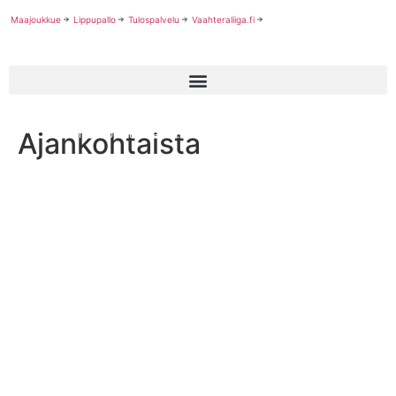
Maajoukkue
Lippupallo
Tulospalvelu
Vaahteraliiga.fi
Ajankohtaista
Seurawebinaari ke 22.10.25 Harrastajia seuroihin