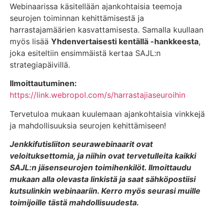
Webinaarissa käsitellään ajankohtaisia teemoja
seurojen toiminnan kehittämisestä ja
harrastajamäärien kasvattamisesta. Samalla kuullaan
myös lisää
Yhdenvertaisesti kentällä -hankkeesta
,
joka esiteltiin ensimmäistä kertaa SAJL:n
strategiapäivillä.
Ilmoittautuminen:
https://link.webropol.com/s/harrastajiaseuroihin
Tervetuloa mukaan kuulemaan ajankohtaisia vinkkejä
ja mahdollisuuksia seurojen kehittämiseen!
Jenkkifutisliiton seurawebinaarit ovat
veloituksettomia, ja niihin ovat tervetulleita kaikki
SAJL:n jäsenseurojen toimihenkilöt. Ilmoittaudu
mukaan alla olevasta linkistä ja saat sähköpostiisi
kutsulinkin webinaariin. Kerro myös seurasi muille
toimijoille tästä mahdollisuudesta.