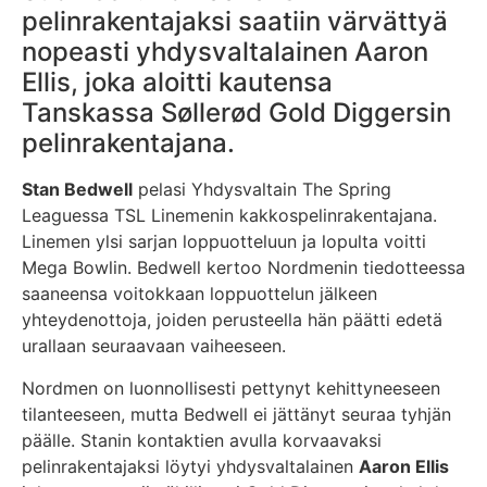
pelinrakentajaksi saatiin värvättyä
nopeasti yhdysvaltalainen Aaron
Ellis, joka aloitti kautensa
Tanskassa Søllerød Gold Diggersin
pelinrakentajana.
Stan Bedwell
pelasi Yhdysvaltain The Spring
Leaguessa TSL Linemenin kakkospelinrakentajana.
Linemen ylsi sarjan loppuotteluun ja lopulta voitti
Mega Bowlin. Bedwell kertoo Nordmenin tiedotteessa
saaneensa voitokkaan loppuottelun jälkeen
yhteydenottoja, joiden perusteella hän päätti edetä
urallaan seuraavaan vaiheeseen.
Nordmen on luonnollisesti pettynyt kehittyneeseen
tilanteeseen, mutta Bedwell ei jättänyt seuraa tyhjän
päälle. Stanin kontaktien avulla korvaavaksi
pelinrakentajaksi löytyi yhdysvaltalainen
Aaron Ellis