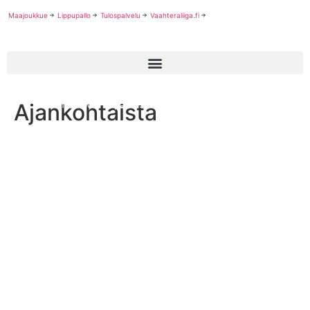
Maajoukkue
Lippupallo
Tulospalvelu
Vaahteraliiga.fi
Ajankohtaista
Stan Bedwell ei palaa Suomeen