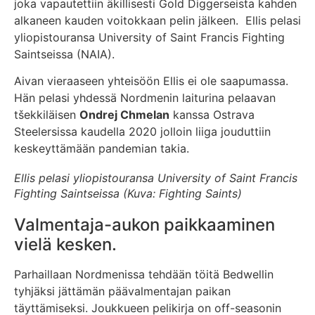
joka vapautettiin äkillisesti Gold Diggerseista kahden
alkaneen kauden voitokkaan pelin jälkeen. Ellis pelasi
yliopistouransa University of Saint Francis Fighting
Saintseissa (NAIA).
Aivan vieraaseen yhteisöön Ellis ei ole saapumassa.
Hän pelasi yhdessä Nordmenin laiturina pelaavan
tšekkiläisen
Ondrej Chmelan
kanssa Ostrava
Steelersissa kaudella 2020 jolloin liiga jouduttiin
keskeyttämään pandemian takia.
Ellis pelasi yliopistouransa University of Saint Francis
Fighting Saintseissa (Kuva: Fighting Saints)
Valmentaja-aukon paikkaaminen
vielä kesken.
Parhaillaan Nordmenissa tehdään töitä Bedwellin
tyhjäksi jättämän päävalmentajan paikan
täyttämiseksi. Joukkueen pelikirja on off-seasonin