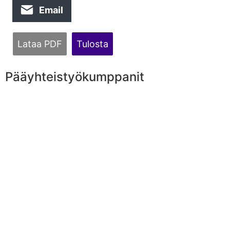
Email
Lataa PDF
Tulosta
Pääyhteistyökumppanit