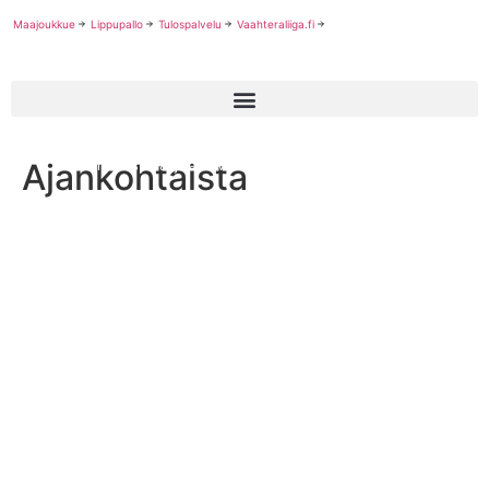
Maajoukkue
Lippupallo
Tulospalvelu
Vaahteraliiga.fi
Ajankohtaista
Suomalaispelaajille ei varauksia CFL:n Global