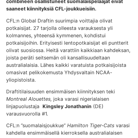
combineen osallistuneet suomalaispelaajat eivät
saaneet kiinnityksiä CFL-joukkueisiin.
CFL:n Global Draftin suurimpia voittajia olivat
potkaisijat. 27 tarjolla olleesta varauksesta yli
kolmannes, yhteensä kymmenen, kohdistui
potkaisijoihin. Erityisesti lentopotkaisijat eli puntterit
olivat suosiossa. Heitä varattiin kaikkiaan kahdeksan,
joista peräti seitsemän oli kansallisuudeltaan
australialaisia. Lähes kaikki varatuista potkaisijoista
omasivat pelikokemusta Yhdysvaltain NCAA-
yliopistoista.
Draftitilaisuuden ensimmäisen kiinnityksen teki
Montreal Alouettes,
joka varasi nigerialaisen
linjapuolustaja
Kingsley Jonathanin
(DE)
varausvuorolla #1.
CFL:n ”suomalaisjoukkue”
Hamilton Tiger-Cats
varasi
kahdella ensimmäisellä kierroksella australialaisen