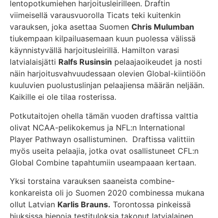
lentopotkumiehen harjoitusleirilleen. Draftin
viimeisellä varausvuorolla Ticats teki kuitenkin
varauksen, joka asettaa Suomen
Chris Mulumban
tiukempaan kilpailuasemaan kuun puolessa välissä
käynnistyvällä harjoitusleirillä. Hamilton varasi
latvialaisjätti
Ralfs Rusinsin
pelaajaoikeudet ja nosti
näin harjoitusvahvuudessaan olevien Global-kiintiöön
kuuluvien puolustuslinjan pelaajiensa määrän neljään.
Kaikille ei ole tilaa rosterissa.
Potkutaitojen ohella tämän vuoden draftissa valttia
olivat NCAA-pelikokemus ja NFL:n International
Player Pathwayn osallistuminen. Draftissa valittiin
myös useita pelaajia, jotka ovat osallistuneet CFL:n
Global Combine tapahtumiin useampaaan kertaan.
Yksi torstaina varauksen saaneista combine-
konkareista oli jo Suomen 2020 combinessa mukana
ollut Latvian
Karlis Brauns.
Torontossa pinkeissä
hiuksissa hienoja testituloksia takonut latvialainen