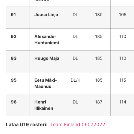
91
Juuso Linja
DL
180
105
92
Alexander
DL
185
110
Huhtaniemi
93
Huugo Maja
DL
185
110
95
Eetu Mäki-
DL/K
185
115
Maunus
96
Henri
DL
187
114
Illikainen
Lataa U19 rosteri:
Team Finland 06072022