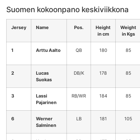
Suomen kokoonpano keskiviikkona
Jersey
Name
Pos.
Height
Weight
in cm
in Kgs
1
Arttu Aalto
QB
180
85
2
Lucas
DB/K
178
85
Suokas
3
Lassi
RB/WR
184
85
Pajarinen
6
Werner
LB
181
105
Salminen