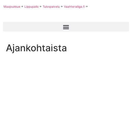
Maajoukkue
Lippupallo
Tulospalvelu
Vaahteraliiga.fi
Ajankohtaista
Suomen EM-avausvastustajana Iso-Britannia