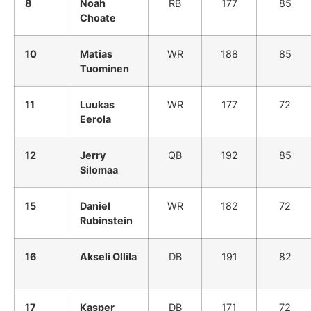
8
Noah
RB
177
85
Choate
10
Matias
WR
188
85
Tuominen
11
Luukas
WR
177
72
Eerola
12
Jerry
QB
192
85
Silomaa
15
Daniel
WR
182
72
Rubinstein
16
Akseli Ollila
DB
191
82
17
Kasper
DB
171
72