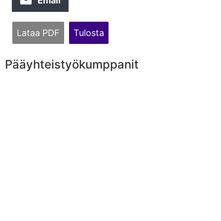
Email
Lataa PDF
Tulosta
Pääyhteistyökumppanit