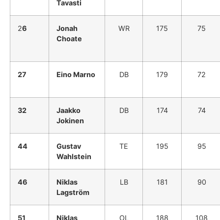
Tavasti
2
6
Jonah
WR
175
75
Choate
27
Eino Marno
DB
179
72
32
Jaakko
DB
174
74
Jokinen
44
Gustav
TE
195
95
Wahlstein
46
Niklas
LB
181
90
Lagström
51
Niklas
OL
188
108