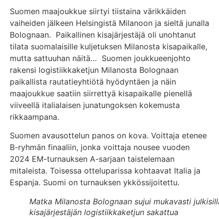
Suomen maajoukkue siirtyi tiistaina värikkäiden
vaiheiden jälkeen Helsingistä Milanoon ja sieltä junalla
Bolognaan. Paikallinen kisajärjestäjä oli unohtanut
tilata suomalaisille kuljetuksen Milanosta kisapaikalle,
mutta sattuuhan näitä… Suomen joukkueenjohto
rakensi logistiikkaketjun Milanosta Bolognaan
paikallista rautatieyhtiötä hyödyntäen ja näin
maajoukkue saatiin siirrettyä kisapaikalle pienellä
viiveellä italialaisen junatungoksen kokemusta
rikkaampana.
Suomen avausottelun panos on kova. Voittaja etenee
B-ryhmän finaaliin, jonka voittaja nousee vuoden
2024 EM-turnauksen A-sarjaan taistelemaan
mitaleista. Toisessa otteluparissa kohtaavat Italia ja
Espanja. Suomi on turnauksen ykkössijoitettu.
Matka Milanosta Bolognaan sujui mukavasti julkisill
kisajärjestäjän logistiikkaketjun sakattua