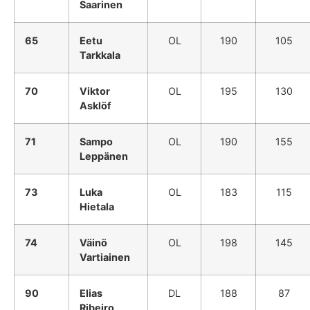
Saarinen
65
Eetu
OL
190
105
Tarkkala
70
Viktor
OL
195
130
Asklöf
71
Sampo
OL
190
155
Leppänen
73
Luka
OL
183
115
Hietala
74
Väinö
OL
198
145
Vartiainen
90
Elias
DL
188
87
Ribeiro