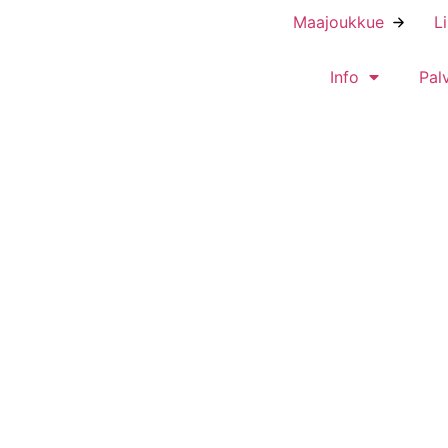
Maajoukkue
L
Info
Pal
na