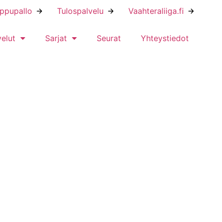
ippupallo
Tulospalvelu
Vaahteraliiga.fi
velut
Sarjat
Seurat
Yhteystiedot