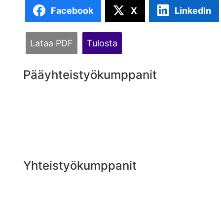
Facebook
X
LinkedIn
Lataa PDF
Tulosta
Pääyhteistyökumppanit
Yhteistyökumppanit