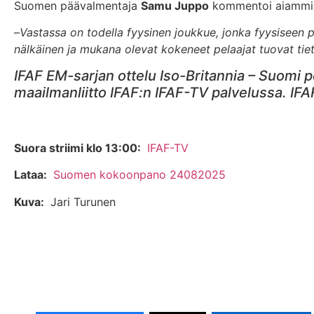
Suomen päävalmentaja
Samu Juppo
kommentoi aiammin 
–
Vastassa on todella fyysinen joukkue, jonka fyysiseen
nälkäinen ja mukana olevat kokeneet pelaajat tuovat tie
IFAF EM-sarjan ottelu Iso-Britannia – Suomi p
maailmanliitto IFAF:n IFAF-TV palvelussa. IFA
Suora striimi klo 13:00:
IFAF-TV
Lataa:
Suomen kokoonpano 24082025
Kuva:
Jari Turunen