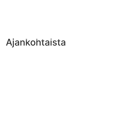
Ajankohtaista
Suomen jenkkifutisnaiset haastavat Iso-Britannian sunnuntai