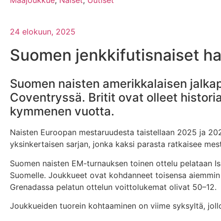
Maajoukkue
,
Naiset
,
Uutiset
24 elokuun, 2025
Suomen jenkkifutisnaiset ha
Suomen naisten amerikkalaisen jalkap
Coventryssä. Britit ovat olleet histor
kymmenen vuotta.
Naisten Euroopan mestaruudesta taistellaan 2025 ja 202
yksinkertaisen sarjan, jonka kaksi parasta ratkaisee mes
Suomen naisten EM-turnauksen toinen ottelu pelataan Is
Suomelle. Joukkueet ovat kohdanneet toisensa aiemmin ne
Grenadassa pelatun ottelun voittolukemat olivat 50–12.
Joukkueiden tuorein kohtaaminen on viime syksyltä, jollo