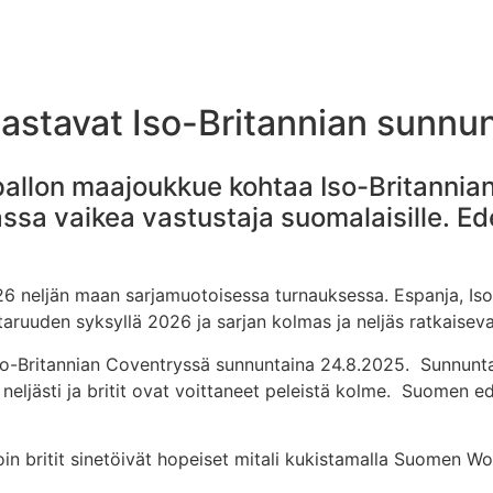
astavat Iso-Britannian sunnu
allon maajoukkue kohtaa Iso-Britannian
iassa vaikea vastustaja suomalaisille. E
6 neljän maan sarjamuotoisessa turnauksessa. Espanja, Iso
taruuden syksyllä 2026 ja sarjan kolmas ja neljäs ratkaiseva
o-Britannian Coventryssä sunnuntaina 24.8.2025. Sunnuntain
ljästi ja britit ovat voittaneet peleistä kolme. Suomen ede
in britit sinetöivät hopeiset mitali kukistamalla Suomen Wo