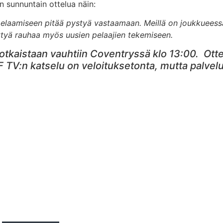
sunnuntain ottelua näin:
 pelaamiseen pitää pystyä vastaamaan. Meillä on joukkueess
ttyä rauhaa myös uusien pelaajien tekemiseen.
otkaistaan vauhtiin Coventryssä klo 13:00. Ottelu
F TV:n katselu on veloituksetonta, mutta palvelu