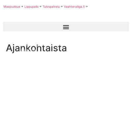
Maajoukkue
Lippupallo
Tulospalvelu
Vaahteraliiga.fi
Ajankohtaista
Suomen lippupallonaiset mukaan MM-mitalipeleihin Saksa-
tappiosta