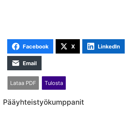
Facebook
X
LinkedIn
Email
Lataa PDF
Tulosta
Pääyhteistyökumppanit