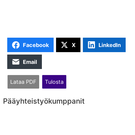
Facebook
X
LinkedIn
Email
Lataa PDF
Tulosta
Pääyhteistyökumppanit