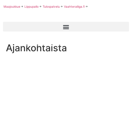
Maajoukkue
Lippupallo
Tulospalvelu
Vaahteraliiga.fi
Ajankohtaista
Suomen naisten maajoukkueen maailmanranking parani