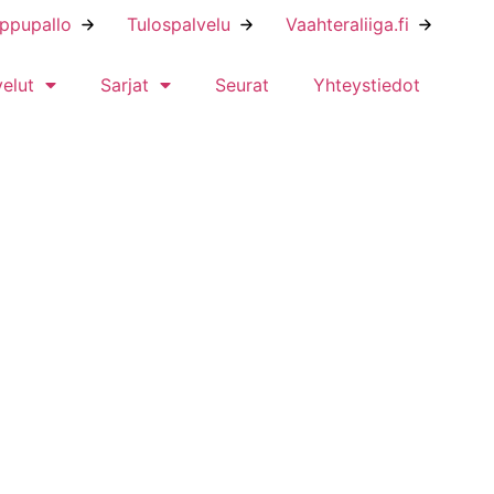
ippupallo
Tulospalvelu
Vaahteraliiga.fi
velut
Sarjat
Seurat
Yhteystiedot