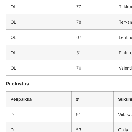
OL
77
Tirkko
OL
78
Terva
OL
67
Lehtin
OL
51
Pihlgr
OL
70
Valent
Puolustus
Pelipaikka
#
Sukun
DL
91
Viitasa
DL
53
Ojala