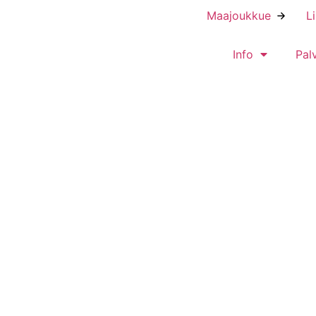
Maajoukkue
L
Info
Pal