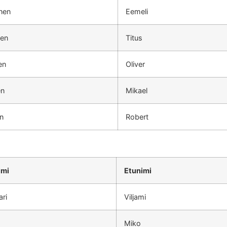
nen
Eemeli
nen
Titus
en
Oliver
en
Mikael
in
Robert
imi
Etunimi
ari
Viljami
Miko