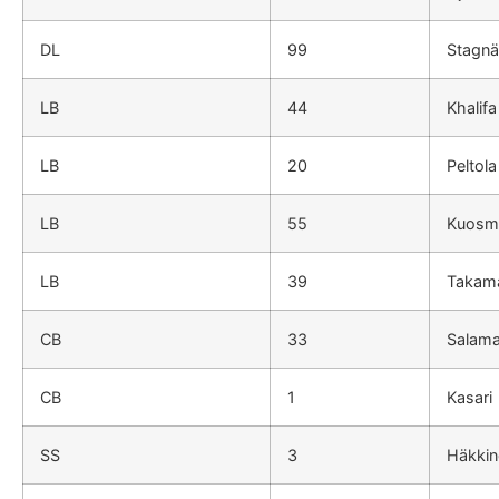
DL
99
Stagn
LB
44
Khalifa
LB
20
Peltola
LB
55
Kuosm
LB
39
Takam
CB
33
Salam
CB
1
Kasari
SS
3
Häkkin