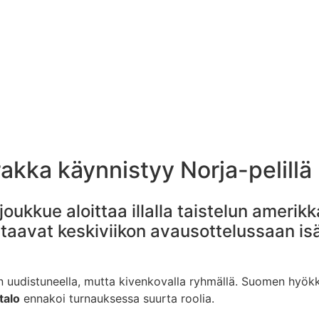
ka käynnistyy Norja-pelillä
ukkue aloittaa illalla taistelun amerik
aavat keskiviikon avausottelussaan is
uudistuneella, mutta kivenkovalla ryhmällä. Suomen hyökk
talo
ennakoi turnauksessa suurta roolia.