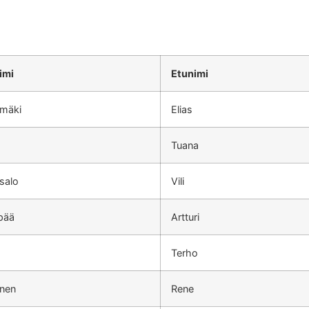
imi
Etunimi
mäki
Elias
Tuana
salo
Vili
pää
Artturi
Terho
inen
Rene