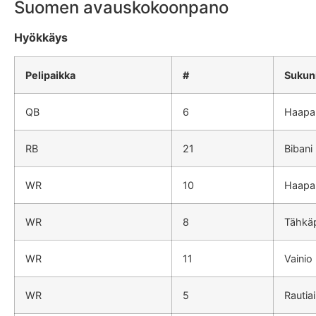
Suomen avauskokoonpano
Hyökkäys
Pelipaikka
#
Sukun
QB
6
Haapa
RB
21
Bibani
WR
10
Haapa
WR
8
Tähkä
WR
11
Vainio
WR
5
Rautia