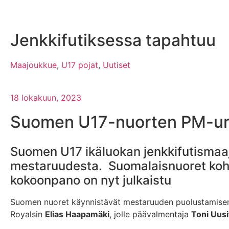
Jenkkifutiksessa tapahtuu
Maajoukkue
,
U17 pojat
,
Uutiset
18 lokakuun, 2023
Suomen U17-nuorten PM-urak
Suomen U17 ikäluokan jenkkifutismaajo
mestaruudesta. Suomalaisnuoret koht
kokoonpano on nyt julkaistu
Suomen nuoret käynnistävät mestaruuden puolustamisen 
Royalsin
Elias Haapamäki
, jolle päävalmentaja
Toni Uusi