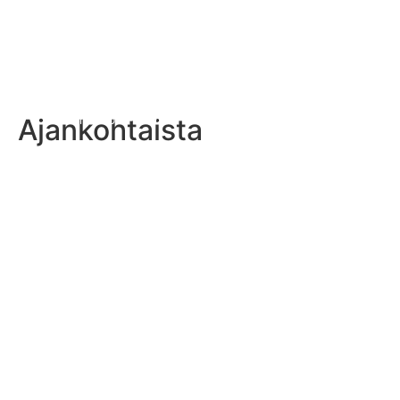
Ajankohtaista
Suomen U17-nuorten PM-urakka käynnistyy Norja-pelillä