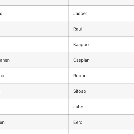
äs
Jasper
Raul
Kaappo
anen
Caspian
aa
Roope
a
Sifoso
Juho
en
Eero