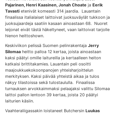
Pajarinen, Henri Kaasinen, Jonah Choate
ja
Eerik
Tavasti
etenivät komeasti 314 jaardia. Lauantain
finaalissa italialaiset laittoivat juoksuväylät tukkoon ja
juoksujaardeja saatiin kasaan ainoastaan 68. Nuoret
leijonat eivät tästä häkeltyneet, vaan laittoivat tarjolle
hienon heittoshown.
Keskiviikon pelissä Suomen pelinrakentaja
Jerry
Silomaa
heitto palloa 12 kertaa, joista ainoastaan
kaksi päätyi omille laitureilla ja kertaalleen heiton
katkaisi brittitakamies. Lauantain peli osoitti
maajoukkuekokoonpanojen yhteisharjoittelun
merkityksen. Kaksi päivää yhteistä aikaa ja tulos
näkyy tilastoissa sekä tulostaululla. Finaalissa
turnauksen arvokkaimmaksi pelaajaksi valittu Silomaa
laittoi pallon lentoon 39 kertaa, joista 20 päätyi
laiturien käsiin.
Vaahteraliigassakin loistaneet Butchersin
Luukas