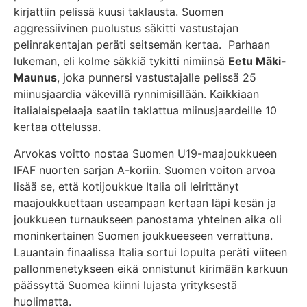
kirjattiin pelissä kuusi taklausta. Suomen
aggressiivinen puolustus säkitti vastustajan
pelinrakentajan peräti seitsemän kertaa. Parhaan
lukeman, eli kolme säkkiä tykitti nimiinsä
Eetu Mäki-
Maunus
, joka punnersi vastustajalle pelissä 25
miinusjaardia väkevillä rynnimisillään. Kaikkiaan
italialaispelaaja saatiin taklattua miinusjaardeille 10
kertaa ottelussa.
Arvokas voitto nostaa Suomen U19-maajoukkueen
IFAF nuorten sarjan A-koriin. Suomen voiton arvoa
lisää se, että kotijoukkue Italia oli leirittänyt
maajoukkuettaan useampaan kertaan läpi kesän ja
joukkueen turnaukseen panostama yhteinen aika oli
moninkertainen Suomen joukkueeseen verrattuna.
Lauantain finaalissa Italia sortui lopulta peräti viiteen
pallonmenetykseen eikä onnistunut kirimään karkuun
päässyttä Suomea kiinni lujasta yrityksestä
huolimatta.