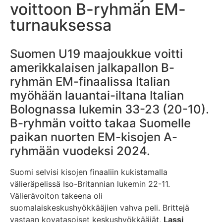
voittoon B-ryhmän EM-
turnauksessa
Suomen U19 maajoukkue voitti
amerikkalaisen jalkapallon B-
ryhmän EM-finaalissa Italian
myöhään lauantai-iltana Italian
Bolognassa lukemin 33-23 (20-10).
B-ryhmän voitto takaa Suomelle
paikan nuorten EM-kisojen A-
ryhmään vuodeksi 2024.
Suomi selvisi kisojen finaaliin kukistamalla
välieräpelissä Iso-Britannian lukemin 22-11.
Välierävoiton takeena oli
suomalaiskeskushyökkääjien vahva peli. Brittejä
vastaan kovatasoiset keskushyökkääjät,
Lassi