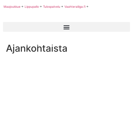
Maajoukkue
Lippupallo
Tulospalvelu
Vaahteraliiga.fi
Ajankohtaista
Suomen U19 maajoukkue voittoon B-ryhmän