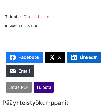
Tutustu:
Ottelun tilastot
Kuvat:
Giulio Busi
Facebook
X
LinkedIn
Email
Lataa PDF
Tulosta
Pääyhteistyökumppanit