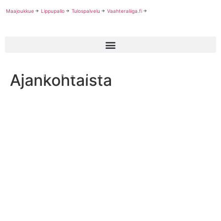
Maajoukkue
Lippupallo
Tulospalvelu
Vaahteraliiga.fi
Ajankohtaista
Suomi-leijonat Espanjan Dorado Bowl -rahaturnauksessa