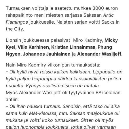
Turnauksen voittajalle asetettu muhkea 3000 euron
rahapalkinto meni miesten sarjassa Saksaan
Artic
Flamingos
joukkueelle. Naisten sarjan voitti Sacks In
the City.
Lionsin joukkueessa pelasivat Miro Kadmiry,
Micky
Kyei, Ville Karhinen, Kristian Linnainmaa, Phung
Ngyen, Johannes Jauhiainen
ja
Alexander Wasiljeff
.
Näin Miro Kadmiry viikonlpun turnauksesta:
– Oli kyllä hyvä reissu kaiken kaikkiaan. Lippupallo on
kyllä paljon helpompaa näiden kansainvälisten pelien
puolelta. Kynnys osallistumiseen on matala.
Myös Alexander Wasiljeff oli tyytyväinen BArcelonan
antiin:
– Oli ihan hauska turnaus. Sanoisin, että taso oli aika
sama kuin MM-kisoissa, mm. Saksan maajoukkue oli
mukana ja voitti koko turnauksen. Sitten oli myös
paljon huonompia joukkueita, jotka olivat varmaan