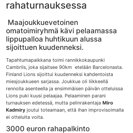
rahaturnauksessa
Maajoukkuevetoinen
omatoimiryhmä kävi pelaamassa
lippupalloa huhtikuun alussa
sijoittuen kuudenneksi.
Tapahtumapaikkana toimi rannikkokaupunki
Cambrils, joka sijaitsee 90km etelään Barcelonasta.
Finland Lions sijoittui kuudenneksi kahdentoista
miesjoukkueen sarjassa. Joukkue oli liikkeellä
rennolla asenteella ja ensimmäisen päivän otteluissa
Lions puki kuusi pelaajaa. Pelaaminen parani
turnauksen edetessä, mutta pelinrakentaja
Miro
Kadmiry
joutui toteamaan, että ihan improvisoimalla
ei otteluita voita.
3000 euron rahapalkinto