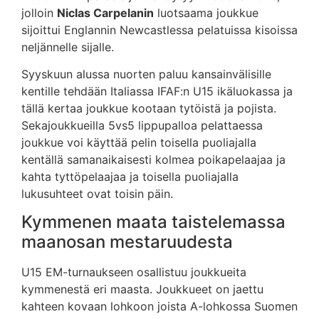
jolloin
Niclas Carpelanin
luotsaama joukkue
sijoittui Englannin Newcastlessa pelatuissa kisoissa
neljännelle sijalle.
Syyskuun alussa nuorten paluu kansainvälisille
kentille tehdään Italiassa IFAF:n U15 ikäluokassa ja
tällä kertaa joukkue kootaan tytöistä ja pojista.
Sekajoukkueilla 5vs5 lippupalloa pelattaessa
joukkue voi käyttää pelin toisella puoliajalla
kentällä samanaikaisesti kolmea poikapelaajaa ja
kahta tyttöpelaajaa ja toisella puoliajalla
lukusuhteet ovat toisin päin.
Kymmenen maata taistelemassa
maanosan mestaruudesta
U15 EM-turnaukseen osallistuu joukkueita
kymmenestä eri maasta. Joukkueet on jaettu
kahteen kovaan lohkoon joista A-lohkossa Suomen