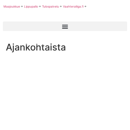
Maajoukkue
Lippupallo
Tulospalvelu
Vaahteraliiga.fi
Ajankohtaista
Suomi lippupallon U15 EM-kisoihin vahvalla