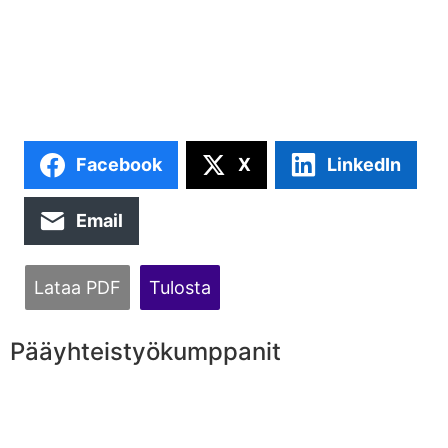
Facebook
X
LinkedIn
Email
Lataa PDF
Tulosta
Pääyhteistyökumppanit