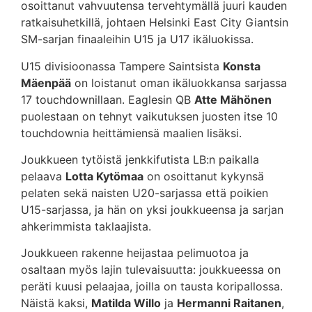
osoittanut vahvuutensa tervehtymällä juuri kauden
ratkaisuhetkillä, johtaen Helsinki East City Giantsin
SM-sarjan finaaleihin U15 ja U17 ikäluokissa.
U15 divisioonassa Tampere Saintsista
Konsta
Mäenpää
on loistanut oman ikäluokkansa sarjassa
17 touchdownillaan. Eaglesin QB
Atte Mähönen
puolestaan on tehnyt vaikutuksen juosten itse 10
touchdownia heittämiensä maalien lisäksi.
Joukkueen tytöistä jenkkifutista LB:n paikalla
pelaava
Lotta Kytömaa
on osoittanut kykynsä
pelaten sekä naisten U20-sarjassa että poikien
U15-sarjassa, ja hän on yksi joukkueensa ja sarjan
ahkerimmista taklaajista.
Joukkueen rakenne heijastaa pelimuotoa ja
osaltaan myös lajin tulevaisuutta: joukkueessa on
peräti kuusi pelaajaa, joilla on tausta koripallossa.
Näistä kaksi,
Matilda Willo
ja
Hermanni Raitanen
,