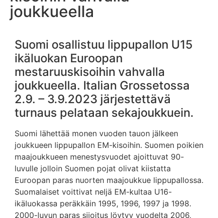
joukkueella
Suomi osallistuu lippupallon U15
ikäluokan Euroopan
mestaruuskisoihin vahvalla
joukkueella. Italian Grossetossa
2.9. – 3.9.2023 järjestettävä
turnaus pelataan sekajoukkuein.
Suomi lähettää monen vuoden tauon jälkeen
joukkueen lippupallon EM-kisoihin. Suomen poikien
maajoukkueen menestysvuodet ajoittuvat 90-
luvulle jolloin Suomen pojat olivat kiistatta
Euroopan paras nuorten maajoukkue lippupallossa.
Suomalaiset voittivat neljä EM-kultaa U16-
ikäluokassa peräkkäin 1995, 1996, 1997 ja 1998.
2000-luvun paras sijoitus löytyy vuodelta 2006,