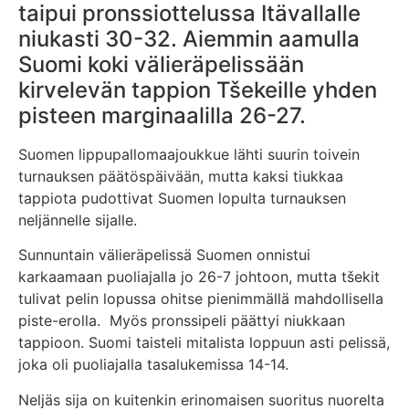
taipui pronssiottelussa Itävallalle
niukasti 30-32. Aiemmin aamulla
Suomi koki välieräpelissään
kirvelevän tappion Tšekeille yhden
pisteen marginaalilla 26-27.
Suomen lippupallomaajoukkue lähti suurin toivein
turnauksen päätöspäivään, mutta kaksi tiukkaa
tappiota pudottivat Suomen lopulta turnauksen
neljännelle sijalle.
Sunnuntain välieräpelissä Suomen onnistui
karkaamaan puoliajalla jo 26-7 johtoon, mutta tšekit
tulivat pelin lopussa ohitse pienimmällä mahdollisella
piste-erolla. Myös pronssipeli päättyi niukkaan
tappioon. Suomi taisteli mitalista loppuun asti pelissä,
joka oli puoliajalla tasalukemissa 14-14.
Neljäs sija on kuitenkin erinomaisen suoritus nuorelta