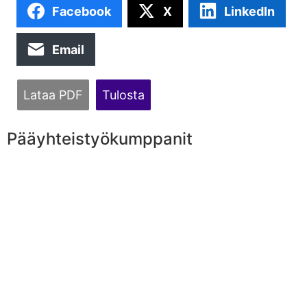
Facebook
X
LinkedIn
Email
Lataa PDF
Tulosta
Pääyhteistyökumppanit