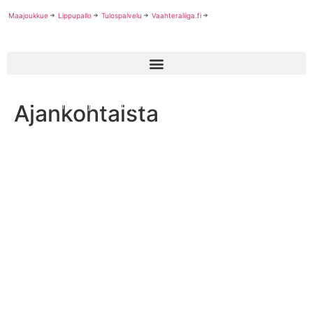
Maajoukkue
Lippupallo
Tulospalvelu
Vaahteraliiga.fi
Ajankohtaista
Suomi neljänneksi lippupallon U15 EM-turnauksessa