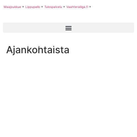
Maajoukkue
Lippupallo
Tulospalvelu
Vaahteraliiga.fi
Ajankohtaista
Suomi otti tärkeän voiton Saksasta