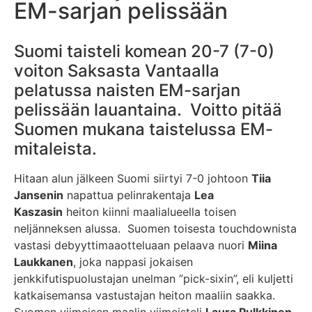
EM-sarjan pelissään
Suomi taisteli komean 20-7 (7-0)
voiton Saksasta Vantaalla
pelatussa naisten EM-sarjan
pelissään lauantaina. Voitto pitää
Suomen mukana taistelussa EM-
mitaleista.
Hitaan alun jälkeen Suomi siirtyi 7-0 johtoon
Tiia
Jansenin
napattua pelinrakentaja
Lea
Kaszasin
heiton kiinni maalialueella toisen
neljänneksen alussa. Suomen toisesta touchdownista
vastasi debyyttimaaotteluaan pelaava nuori
Miina
Laukkanen
, joka nappasi jokaisen
jenkkifutispuolustajan unelman ”pick-sixin”, eli kuljetti
katkaisemansa vastustajan heiton maaliin saakka.