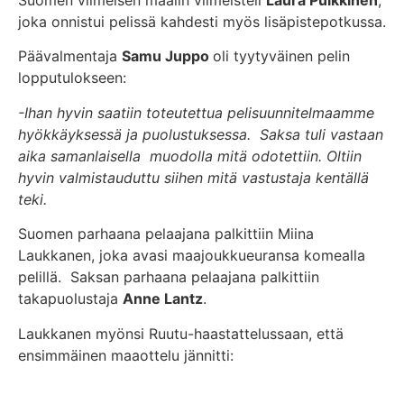
Suomen viimeisen maalin viimeisteli
Laura Pulkkinen
,
joka onnistui pelissä kahdesti myös lisäpistepotkussa.
Päävalmentaja
Samu Juppo
oli tyytyväinen pelin
lopputulokseen:
-Ihan hyvin saatiin toteutettua pelisuunnitelmaamme
hyökkäyksessä ja puolustuksessa. Saksa tuli vastaan
aika samanlaisella muodolla mitä odotettiin. Oltiin
hyvin valmistauduttu siihen mitä vastustaja kentällä
teki.
Suomen parhaana pelaajana palkittiin Miina
Laukkanen, joka avasi maajoukkueuransa komealla
pelillä. Saksan parhaana pelaajana palkittiin
takapuolustaja
Anne Lantz
.
Laukkanen myönsi Ruutu-haastattelussaan, että
ensimmäinen maaottelu jännitti: