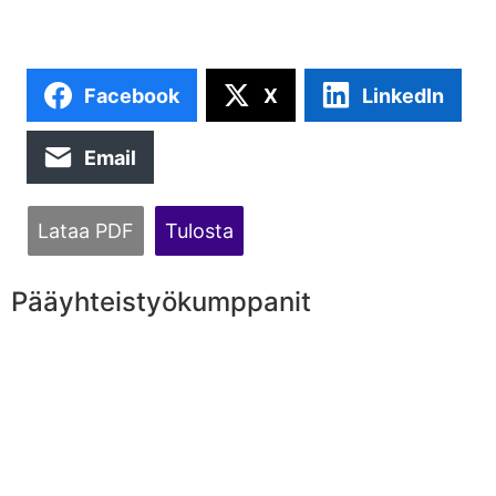
Facebook
X
LinkedIn
Email
Lataa PDF
Tulosta
Pääyhteistyökumppanit