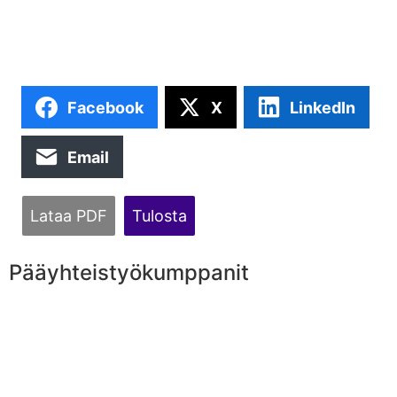
Facebook
X
LinkedIn
Email
Lataa PDF
Tulosta
Pääyhteistyökumppanit