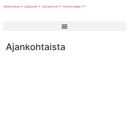
Maajoukkue
Lippupallo
Tulospalvelu
Vaahteraliiga.fi
Ajankohtaista
Tälläkin kaudella Pohjola Vakuutus palkitsee