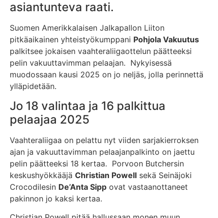
asiantunteva raati.
Suomen Amerikkalaisen Jalkapallon Liiton
pitkäaikainen yhteistyökumppani
Pohjola Vakuutus
palkitsee jokaisen vaahteraliigaottelun päätteeksi
pelin vakuuttavimman pelaajan. Nykyisessä
muodossaan kausi 2025 on jo neljäs, jolla perinnettä
ylläpidetään.
Jo 18 valintaa ja 16 palkittua
pelaajaa 2025
Vaahteraliigaa on pelattu nyt viiden sarjakierroksen
ajan ja vakuuttavimman pelaajanpalkinto on jaettu
pelin päätteeksi 18 kertaa. Porvoon Butchersin
keskushyökkääjä
Christian Powell
sekä Seinäjoki
Crocodilesin
De’Anta Sipp
ovat vastaanottaneet
pakinnon jo kaksi kertaa.
Christian Powell pitää hallussaan monen muun