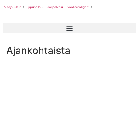
Maajoukkue
Lippupallo
Tulospalvelu
Vaahteraliiga.fi
Ajankohtaista
Tasavallan presidentti myönsi Roope Noroselle