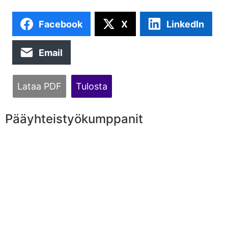
Facebook
X
LinkedIn
Email
Lataa PDF
Tulosta
Pääyhteistyökumppanit