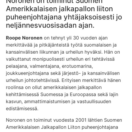
Noronen on toiminut Suomen
Amerikkalaisen jalkapallon liiton
puheenjohtajana yhtäjaksoisesti jo
neljännesvuosisadan ajan.
Roope Noronen
on tehnyt yli 30 vuoden ajan
merkittävää ja pitkäjänteistä työtä suomalaisen ja
kansainvälisen liikunnan ja urheilun hyväksi. Hän on
vaikuttanut monipuolisesti urheilun eri tehtävissä
pelaajana, valmentajana, erotuomarina,
joukkueenjohtajana sekä järjestö- ja kansainvälisen
urheilun johtotehtävissä. Erityisen merkittävä hänen
roolinsa on ollut amerikkalaisen jalkapallon
kehittämisessä Suomessa ja Euroopassa sekä lajin
kasvun, ammattimaistumisen ja vastuullisuuden
edistämisessä.
Noronen on toiminut vuodesta 2001 lähtien Suomen
Amerikkalaisen Jalkapallon Liiton puheenjohtajana