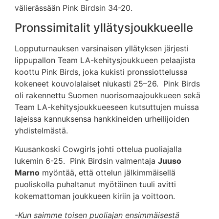
välierässään Pink Birdsin 34-20.
Pronssimitalit yllätysjoukkueelle
Lopputurnauksen varsinaisen yllätyksen järjesti
lippupallon Team LA-kehitysjoukkueen pelaajista
koottu Pink Birds, joka kukisti pronssiottelussa
kokeneet kouvolalaiset niukasti 25–26. Pink Birds
oli rakennettu Suomen nuorisomaajoukkueen sekä
Team LA-kehitysjoukkueeseen kutsuttujen muissa
lajeissa kannuksensa hankkineiden urheilijoiden
yhdistelmästä.
Kuusankoski Cowgirls johti ottelua puoliajalla
lukemin 6-25. Pink Birdsin valmentaja
Juuso
Marno
myöntää, että ottelun jälkimmäisellä
puoliskolla puhaltanut myötäinen tuuli avitti
kokemattoman joukkueen kiriin ja voittoon.
-Kun saimme toisen puoliajan ensimmäisestä