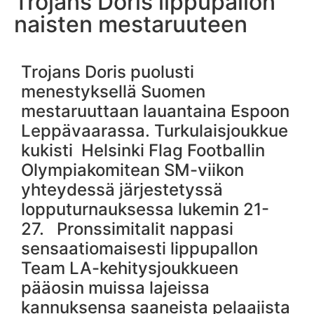
Trojans Doris lippupallon
naisten mestaruuteen
Trojans Doris puolusti
menestyksellä Suomen
mestaruuttaan lauantaina Espoon
Leppävaarassa. Turkulaisjoukkue
kukisti Helsinki Flag Footballin
Olympiakomitean SM-viikon
yhteydessä järjestetyssä
lopputurnauksessa lukemin 21-
27. Pronssimitalit nappasi
sensaatiomaisesti lippupallon
Team LA-kehitysjoukkueen
pääosin muissa lajeissa
kannuksensa saaneista pelaajista