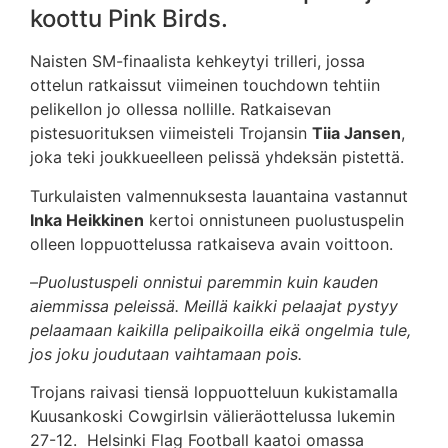
koottu Pink Birds.
Naisten SM-finaalista kehkeytyi trilleri, jossa
ottelun ratkaissut viimeinen touchdown tehtiin
pelikellon jo ollessa nollille. Ratkaisevan
pistesuorituksen viimeisteli Trojansin
Tiia Jansen
,
joka teki joukkueelleen pelissä yhdeksän pistettä.
Turkulaisten valmennuksesta lauantaina vastannut
Inka Heikkinen
kertoi onnistuneen puolustuspelin
olleen loppuottelussa ratkaiseva avain voittoon.
–
Puolustuspeli onnistui paremmin kuin kauden
aiemmissa peleissä. Meillä kaikki pelaajat pystyy
pelaamaan kaikilla pelipaikoilla eikä ongelmia tule,
jos joku joudutaan vaihtamaan pois.
Trojans raivasi tiensä loppuotteluun kukistamalla
Kuusankoski Cowgirlsin välieräottelussa lukemin
27-12. Helsinki Flag Football kaatoi omassa