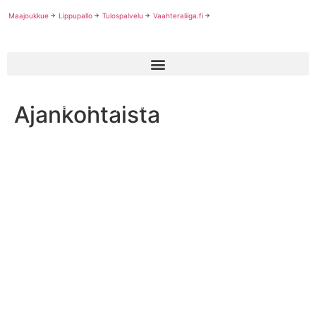
Maajoukkue
Lippupallo
Tulospalvelu
Vaahteraliiga.fi
Ajankohtaista
Trojans Doris lippupallon naisten mestaruuteen