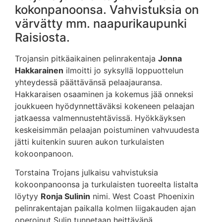
kokonpanoonsa. Vahvistuksia on
värvätty mm. naapurikaupunki
Raisiosta.
Trojansin pitkäaikainen pelinrakentaja
Jonna
Hakkarainen
ilmoitti jo syksyllä loppuottelun
yhteydessä päättävänsä pelaajauransa.
Hakkaraisen osaaminen ja kokemus jää onneksi
joukkueen hyödynnettäväksi kokeneen pelaajan
jatkaessa valmennustehtävissä. Hyökkäyksen
keskeisimmän pelaajan poistuminen vahvuudesta
jätti kuitenkin suuren aukon turkulaisten
kokoonpanoon.
Torstaina Trojans julkaisu vahvistuksia
kokoonpanoonsa ja turkulaisten tuoreelta listalta
löytyy
Ronja Sulinin
nimi. West Coast Phoenixin
pelinrakentajan paikalla kolmen liigakauden ajan
operoinut Sulin tunnetaan heittävänä