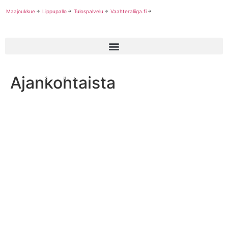
Maajoukkue
Lippupallo
Tulospalvelu
Vaahteraliiga.fi
Ajankohtaista
Trojans valmistautuu tulevaan kauteen täydentämällä