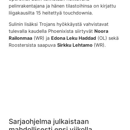
pelinrakentajana ja hänen tilastoihinsa on kirjattu
liigakausilta 15 heitettyä touchdownia.
Sulinin lisäksi Trojans hyökkäystä vahvistavat
tulevalla kaudella Phoenixista siirtyvät
Noora
Railonmaa
(WR) ja
Edona Leku Haddad
(OL) sekä
Roostersista saapuva
Sirkku Lehtamo
(WR).
Sarjaohjelma julkaistaan
mahdollisesti ensi viikolla