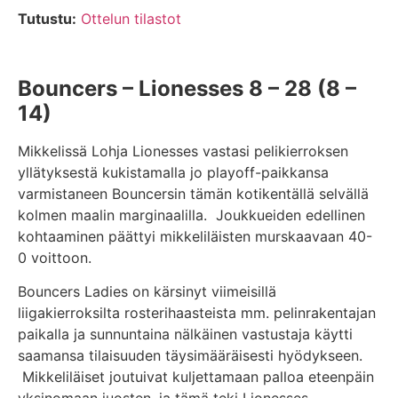
Tutustu:
Ottelun tilastot
Bouncers – Lionesses 8 – 28 (8 –
14)
Mikkelissä Lohja Lionesses vastasi pelikierroksen
yllätyksestä kukistamalla jo playoff-paikkansa
varmistaneen Bouncersin tämän kotikentällä selvällä
kolmen maalin marginaalilla. Joukkueiden edellinen
kohtaaminen päättyi mikkeliläisten murskaavaan 40-
0 voittoon.
Bouncers Ladies on kärsinyt viimeisillä
liigakierroksilta rosterihaasteista mm. pelinrakentajan
paikalla ja sunnuntaina nälkäinen vastustaja käytti
saamansa tilaisuuden täysimääräisesti hyödykseen.
Mikkeliläiset joutuivat kuljettamaan palloa eteenpäin