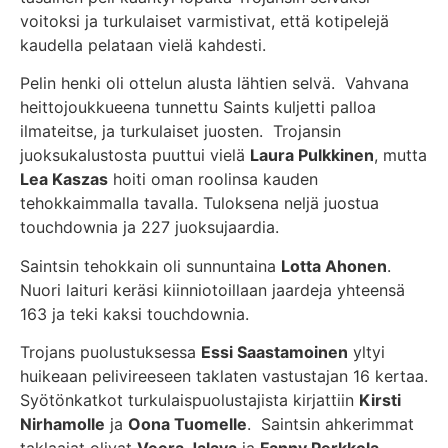
voitoksi ja turkulaiset varmistivat, että kotipelejä
kaudella pelataan vielä kahdesti.
Pelin henki oli ottelun alusta lähtien selvä. Vahvana
heittojoukkueena tunnettu Saints kuljetti palloa
ilmateitse, ja turkulaiset juosten. Trojansin
juoksukalustosta puuttui vielä
Laura Pulkkinen
, mutta
Lea Kaszas
hoiti oman roolinsa kauden
tehokkaimmalla tavalla. Tuloksena neljä juostua
touchdownia ja 227 juoksujaardia.
Saintsin tehokkain oli sunnuntaina
Lotta Ahonen
.
Nuori laituri keräsi kiinniotoillaan jaardeja yhteensä
163 ja teki kaksi touchdownia.
Trojans puolustuksessa
Essi Saastamoinen
yltyi
huikeaan pelivireeseen taklaten vastustajan 16 kertaa.
Syötönkatkot turkulaispuolustajista kirjattiin
Kirsti
Nirhamolle
ja
Oona Tuomelle
. Saintsin ahkerimmat