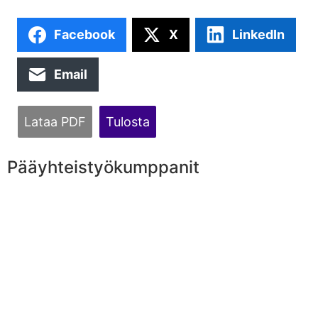
Facebook
X
LinkedIn
Email
Lataa PDF
Tulosta
Pääyhteistyökumppanit