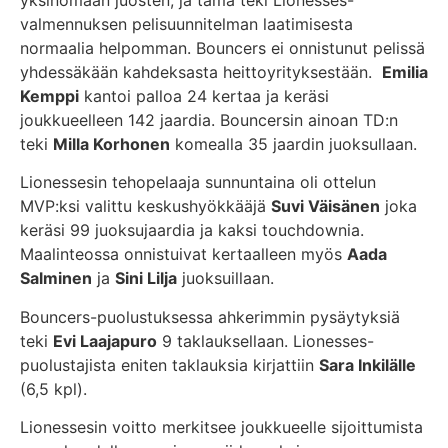
yksinomaan juosten, ja tämä teki Lionesses-
valmennuksen pelisuunnitelman laatimisesta
normaalia helpomman. Bouncers ei onnistunut pelissä
yhdessäkään kahdeksasta heittoyrityksestään.
Emilia
Kemppi
kantoi palloa 24 kertaa ja keräsi
joukkueelleen 142 jaardia. Bouncersin ainoan TD:n
teki
Milla Korhonen
komealla 35 jaardin juoksullaan.
Lionessesin tehopelaaja sunnuntaina oli ottelun
MVP:ksi valittu keskushyökkääjä
Suvi Väisänen
joka
keräsi 99 juoksujaardia ja kaksi touchdownia.
Maalinteossa onnistuivat kertaalleen myös
Aada
Salminen
ja
Sini Lilja
juoksuillaan.
Bouncers-puolustuksessa ahkerimmin pysäytyksiä
teki
Evi Laajapuro
9 taklauksellaan. Lionesses-
puolustajista eniten taklauksia kirjattiin
Sara Inkilälle
(6,5 kpl).
Lionessesin voitto merkitsee joukkueelle sijoittumista