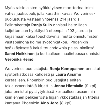
Myös raisiolaisten hyökkäyksen moottorina toimi
vahva juoksupeli, jolla kerättiin kovaa Wolverines-
puolustusta vastaan yhteensä 214 jaardia.
Pelinrakentaja
Ronja Sulin
onnistui heitoillaan
kuljettamaan hyökäystä eteenpäin 103 jaardia ja
kirjaamaan kaksi touchdownia, mutta onnistumisten
vastapainona kolme syötönkatkoa. Phoenixin
hyökkäyksestä kaksi touchdownia pelasi nimiinsä
Sanni Heikkinen
ja kertaalleen maalinteossa onnistui
Veronika Heino
.
Wolverines puolustajista
Ronja Kemppainen
onnistui
syötönkatkossa kahdesti ja
Laura Ainamo
kertaalleen. Phoenixin puolustajista eniten
taklausmerkintöjä kirjattiin
Jenna Hietalalle
(9 kpl),
joka onnistui pysäytyksissä kertaalleen useammin
kuin ennen pelikierrosta liigan ykköstaklaajan titteliä
kantanut Phoenixin
Aino Joro
(8 kpl).