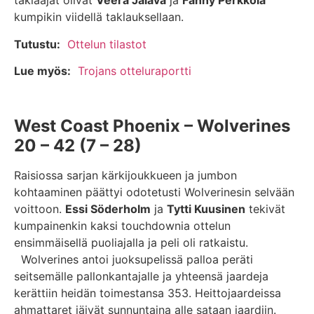
taklaajat olivat
Veera Jalava
ja
Fanny Perkkola
kumpikin viidellä taklauksellaan.
Tutustu:
Ottelun tilastot
Lue myös:
Trojans otteluraportti
West Coast Phoenix – Wolverines
20 – 42 (7 – 28)
Raisiossa sarjan kärkijoukkueen ja jumbon
kohtaaminen päättyi odotetusti Wolverinesin selvään
voittoon.
Essi Söderholm
ja
Tytti Kuusinen
tekivät
kumpainenkin kaksi touchdownia ottelun
ensimmäisellä puoliajalla ja peli oli ratkaistu.
Wolverines antoi juoksupelissä palloa peräti
seitsemälle pallonkantajalle ja yhteensä jaardeja
kerättiin heidän toimestansa 353. Heittojaardeissa
ahmattaret jäivät sunnuntaina alle sataan jaardiin.