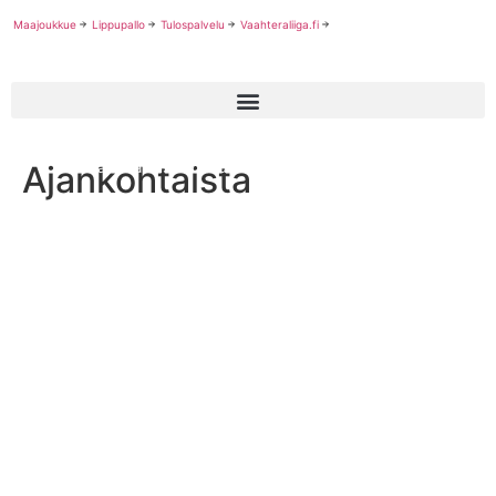
Maajoukkue
Lippupallo
Tulospalvelu
Vaahteraliiga.fi
Ajankohtaista
Trojans varmisti kotiedun Naisten Vaahteraliigan