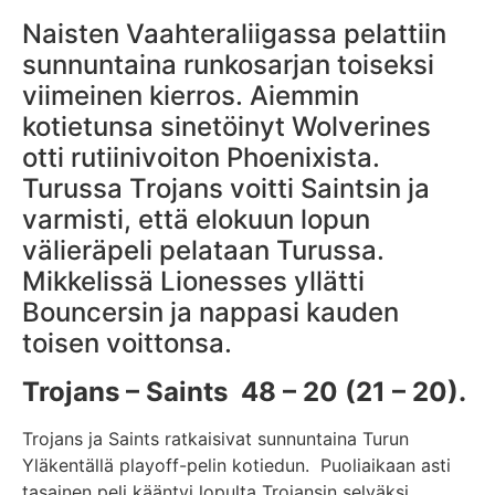
Naisten Vaahteraliigassa pelattiin
sunnuntaina runkosarjan toiseksi
viimeinen kierros. Aiemmin
kotietunsa sinetöinyt Wolverines
otti rutiinivoiton Phoenixista.
Turussa Trojans voitti Saintsin ja
varmisti, että elokuun lopun
välieräpeli pelataan Turussa.
Mikkelissä Lionesses yllätti
Bouncersin ja nappasi kauden
toisen voittonsa.
Trojans – Saints 48 – 20 (21 – 20).
Trojans ja Saints ratkaisivat sunnuntaina Turun
Yläkentällä playoff-pelin kotiedun. Puoliaikaan asti
tasainen peli kääntyi lopulta Trojansin selväksi