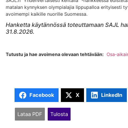
SAJL:n ”Yhdenvertaisesti kentällä” -hankkeessa edistetään
matalan kynnyksen olympialajia lippupalloa erityisesti 
avoimempi kaikille nuorille Suomessa.
Hanketta käytännössä toteuttamaan SAJL hake
31.8.2026.
Tutustu ja hae avoimena olevaan tehtävään:
Osa-aikai
Facebook
X
LinkedIn
Lataa PDF
Tulosta