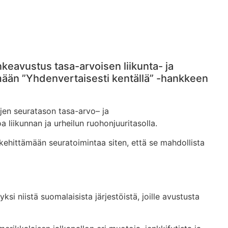
keavustus tasa-arvoisen liikunta- ja
mään ”Yhdenvertaisesti kentällä” -hankkeen
öjen seuratason tasa-arvo– ja
liikunnan ja urheilun ruohonjuuritasolla.
kehittämään seuratoimintaa siten, että se mahdollista
si niistä suomalaisista järjestöistä, joille avustusta