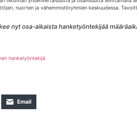
 liikunnan yhdenvertaisuutta ja osallisuutta levittämällä am
tyttöjen, nuorten ja vähemmistöryhmien keskuudessa. Tavoitt
e nyt osa-aikaista hanketyöntekijää määräaika
nen hanketyöntekijä
Email