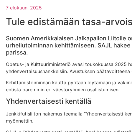
7 elokuun, 2025
Tule edistämään tasa-arvoist
Suomen Amerikkalaisen Jalkapallon Liitolle o
urheilutoiminnan kehittämiseen. SAJL hakee 
parissa.
Opetus- ja Kulttuuriministeriö avasi toukokuussa 2025 ha
yhdenvertaisuushankkeisiin. Avustuksen päätavoitteena on
Kehittämistoiminnan kautta pyritään löytämään ja vakiin
entistä paremmin eri väestöryhmien osallistumisen.
Yhdenvertaisesti kentällä
Jenkkifutisliiton hakemus teemalla ”Yhdenvertaisesti kentä
myönnettiin.