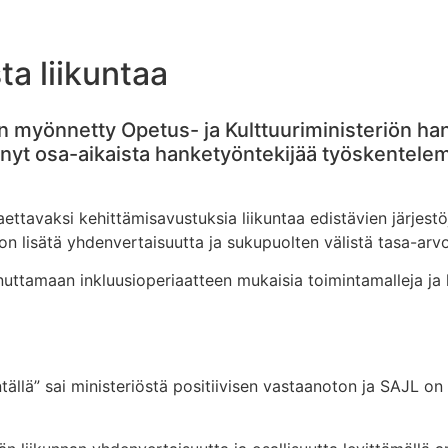
a liikuntaa
n myönnetty Opetus- ja Kulttuuriministeriön han
nyt osa-aikaista hanketyöntekijää työskentele
ettavaksi kehittämisavustuksia liikuntaa edistävien järjest
 lisätä yhdenvertaisuutta ja sukupuolten välistä tasa-arvoa 
nuttamaan inkluusioperiaatteen mukaisia toimintamalleja ja 
llä” sai ministeriöstä positiivisen vastaanoton ja SAJL on yk