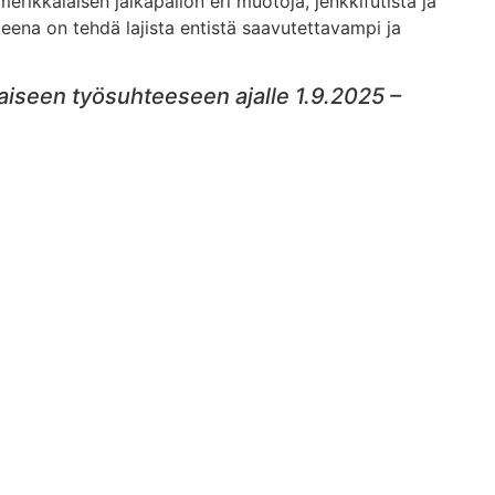
erikkalaisen jalkapallon eri muotoja, jenkkifutista ja
eena on tehdä lajista entistä saavutettavampi ja
iseen työsuhteeseen ajalle 1.9.2025 –