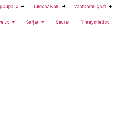
ippupallo
Tulospalvelu
Vaahteraliiga.fi
velut
Sarjat
Seurat
Yhteystiedot