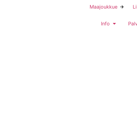
Maajoukkue
L
Info
Pal