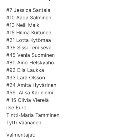
#7 Jessica Santala
#10 Aada Salminen
#13 Nelli Malk
#15 Hilma Kuitunen
#21 Lotta Kytömaa
#36 Sissi Temisevä
#45 Venla Suominen
#80 Aino Helskyaho
#92 Ella Laukka
#93 Lara Olsson
#24 Amita Hyvärinen
#59 Alisa Kariniemi
# 15 Olivia Vierelä
Ilse Euro
Tintti-Maria Tamminen
Tytti Väänänen
Valmentajat: