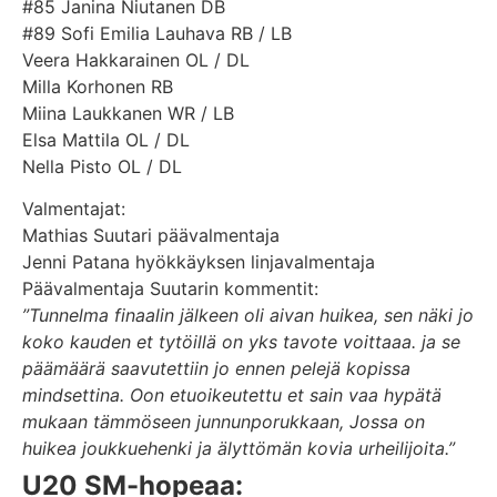
#85 Janina Niutanen
DB
#89 Sofi Emilia Lauhava
RB / LB
Veera Hakkarainen
OL / DL
Milla Korhonen
RB
Miina Laukkanen
WR / LB
Elsa Mattila
OL / DL
Nella Pisto
OL / DL
Valmentajat:
Mathias Suutari päävalmentaja
Jenni Patana hyökkäyksen linjavalmentaja
Päävalmentaja Suutarin kommentit:
”Tunnelma finaalin jälkeen oli aivan huikea, sen näki jo
koko kauden et tytöillä on yks tavote voittaaa. ja se
päämäärä saavutettiin jo ennen pelejä kopissa
mindsettina. Oon etuoikeutettu et sain vaa hypätä
mukaan tämmöseen junnunporukkaan, Jossa on
huikea joukkuehenki ja älyttömän kovia urheilijoita.”
U20 SM-hopeaa: