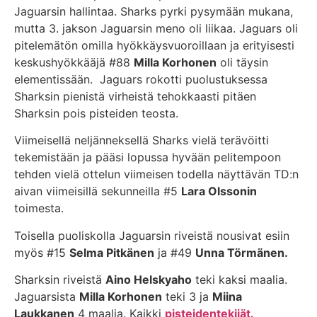
Jaguarsin hallintaa. Sharks pyrki pysymään mukana,
mutta 3. jakson Jaguarsin meno oli liikaa. Jaguars oli
pitelemätön omilla hyökkäysvuoroillaan ja erityisesti
keskushyökkääjä #88
Milla Korhonen
oli täysin
elementissään. Jaguars rokotti puolustuksessa
Sharksin pienistä virheistä tehokkaasti pitäen
Sharksin pois pisteiden teosta.
Viimeisellä neljänneksellä Sharks vielä terävöitti
tekemistään ja pääsi lopussa hyvään pelitempoon
tehden vielä ottelun viimeisen todella näyttävän TD:n
aivan viimeisillä sekunneilla #5
Lara Olssonin
toimesta.
Toisella puoliskolla Jaguarsin riveistä nousivat esiin
myös #15
Selma Pitkänen
ja #49
Unna Törmänen.
Sharksin riveistä
Aino Helskyaho
teki kaksi maalia.
Jaguarsista
Milla Korhonen
teki 3 ja
Miina
Laukkanen
4 maalia. Kaikki
pisteidentekijät.