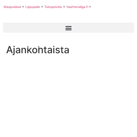
Maajoukkue
Lippupallo
Tulospalvelu
Vaahteraliiga.fi
Ajankohtaista
Tyttöjen U20-SM sarjan ykkönen Jyväskylä