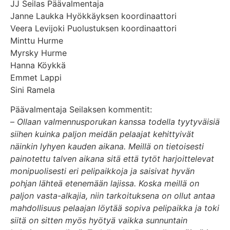
JJ Seilas Päävalmentaja
Janne Laukka Hyökkäyksen koordinaattori
Veera Levijoki
Puolustuksen koordinaattori
Minttu Hurme
Myrsky Hurme
Hanna Köykkä
Emmet Lappi
Sini Ramela
Päävalmentaja Seilaksen kommentit:
–
Ollaan valmennusporukan kanssa todella tyytyväisiä
siihen kuinka paljon meidän pelaajat kehittyivät
näinkin lyhyen kauden aikana. Meillä on tietoisesti
painotettu talven aikana sitä että tytöt harjoittelevat
monipuolisesti eri pelipaikkoja ja saisivat hyvän
pohjan lähteä etenemään lajissa. Koska meillä on
paljon vasta-alkajia, niin tarkoituksena on ollut antaa
mahdollisuus pelaajan löytää sopiva pelipaikka ja toki
siitä on sitten myös hyötyä vaikka sunnuntain