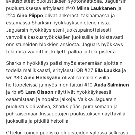
avauspisteet puolustuksen syötönkatkolla. Jaguarsin
puolustuksessa erityisesti #40
Miina Laukkanen
ja
#24
Aino Piippo
olivat ahkerasti taklaamassa ja
estämässä Sharksin hyökkäyksen etenemistä.
Jaguarsin hyökkäys eteni juoksupainotteisesti
vahvoilla keskushyökkääjien juoksuilla ja loistavasti
onnistuneiden blokkien ansiosta. Jaguars hyökkäys
teki mitä vaadittiin, kuljetti palloa ja teki pisteitä.
Sharksin hyökkäys pääsi myös etenemään ajoittain
todella mallikkaasti, erityisesti QB #27
Ella Laukka
ja
wr #80
Aino Helskyaho
olivat samalla sivulla
heittopeleissä ja myös monitaituri #10
Aada Salminen
ja rb #5
Lara Olsson
näyttivät hyökkäyksessä
osaamistaan ja nopeita jalkoja. Vaikka Jaguarsin
puolustus oli vahva, Sharks pääsi puraisemaan ja
puhkaisemaan kissapetojen puolustuksen näyttävillä
juoksuilla ja pitkillä heitoilla.
Ottelun toinen puolisko oli pisteiden valossa selkeästi