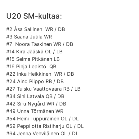
U20 SM-kultaa:
#2 Åsa Sallinen WR / DB
#3
Saana Jutila WR
#7
Noora Taskinen WR / DB
#14 Kira Jääskä
OL / LB
#15 Selma Pitkänen
LB
#16 Pinja Lepistö
QB
#22 Inka Heikkinen
WR / DB
#24
Aino Piippo
RB / DB
#27 Tuisku Vaattovaara
RB / LB
#34 Sini Latvala
QB / DB
#42
Siru Nygård
WR / DB
#49 Unna Törmänen
WR
#54
Heini Tuppurainen
OL / DL
#59 Peppilotta Ristiharju
OL / DL
#64
Jenna Vehviläinen
OL / DL