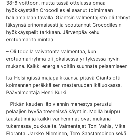
38-6 voittoon, mutta tässä ottelussa omaa
hyökkäystään Crocodiles ei saanut toimimaan
haluamallaan tavalla. Giantsin valmentajisto oli tehnyt
läksynsä erinomaisesti ja scoutannut Crocodilesin
hyökkäyspelit tarkkaan. Järvenpää kehui
erotuomaritoimintaa.
– Oli todella vaivatonta valmentaa, kun
erotuomariryhmä oli jokaisessa yrityksessä hyvin
mukana. Kaikki energia voitiin suunnata pelaamiseen
Itä-Helsingissä majapaikkaansa pitävä Giants otti
kolmannen peräkkäisen mestaruuden ikäluokassa.
Päävalmentaja Henri Kurki.
– Pitkän kauden läpiviennin menestys perustui
pelaajien hyvää treeneissä käyntiin. Meillä huippu
taustatiimi ja kaikki vanhemmat ovat mukana
tukemassa joukkueita. Valmentajat Toni Vahla, Mika
Eloranta, Jarkko Nieminen, Tero Saastamoinen sekä