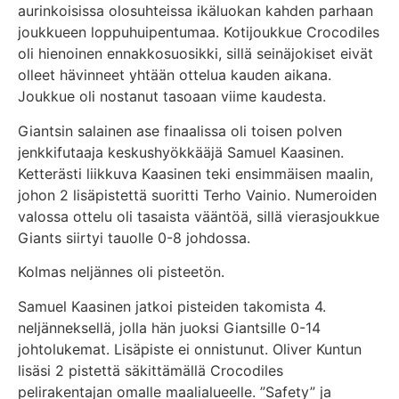
aurinkoisissa olosuhteissa ikäluokan kahden parhaan
joukkueen loppuhuipentumaa. Kotijoukkue Crocodiles
oli hienoinen ennakkosuosikki, sillä seinäjokiset eivät
olleet hävinneet yhtään ottelua kauden aikana.
Joukkue oli nostanut tasoaan viime kaudesta.
Giantsin salainen ase finaalissa oli toisen polven
jenkkifutaaja keskushyökkääjä Samuel Kaasinen.
Ketterästi liikkuva Kaasinen teki ensimmäisen maalin,
johon 2 lisäpistettä suoritti Terho Vainio. Numeroiden
valossa ottelu oli tasaista vääntöä, sillä vierasjoukkue
Giants siirtyi tauolle 0-8 johdossa.
Kolmas neljännes oli pisteetön.
Samuel Kaasinen jatkoi pisteiden takomista 4.
neljänneksellä, jolla hän juoksi Giantsille 0-14
johtolukemat. Lisäpiste ei onnistunut. Oliver Kuntun
lisäsi 2 pistettä säkittämällä Crocodiles
pelirakentajan omalle maalialueelle. ”Safety” ja