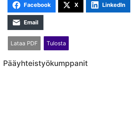
Facebook
X
LinkedIn
Email
Lataa PDF
Tulosta
Pääyhteistyökumppanit