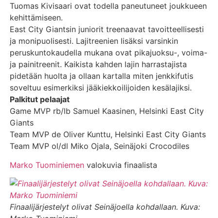
Tuomas Kivisaari ovat todella paneutuneet joukkueen
kehittämiseen.
East City Giantsin juniorit treenaavat tavoitteellisesti
ja monipuolisesti. Lajitreenien lisäksi varsinkin
peruskuntokaudella mukana ovat pikajuoksu-, voima-
ja painitreenit. Kaikista kahden lajin harrastajista
pidetään huolta ja ollaan kartalla miten jenkkifutis
soveltuu esimerkiksi jääkiekkoilijoiden kesälajiksi.
Palkitut pelaajat
Game MVP rb/lb Samuel Kaasinen, Helsinki East City
Giants
Team MVP de Oliver Kunttu, Helsinki East City Giants
Team MVP ol/dl Miko Ojala, Seinäjoki Crocodiles
Marko Tuominiemen
valokuvia finaalista
Finaalijärjestelyt olivat Seinäjoella kohdallaan. Kuva: