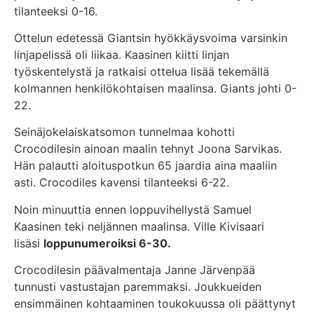
tilanteeksi 0-16.
Ottelun edetessä Giantsin hyökkäysvoima varsinkin
linjapelissä oli liikaa. Kaasinen kiitti linjan
työskentelystä ja ratkaisi ottelua lisää tekemällä
kolmannen henkilökohtaisen maalinsa. Giants johti 0-
22.
Seinäjokelaiskatsomon tunnelmaa kohotti
Crocodilesin ainoan maalin tehnyt Joona Sarvikas.
Hän palautti aloituspotkun 65 jaardia aina maaliin
asti. Crocodiles kavensi tilanteeksi 6-22.
Noin minuuttia ennen loppuvihellystä Samuel
Kaasinen teki neljännen maalinsa. Ville Kivisaari
lisäsi
loppunumeroiksi 6-30.
Crocodilesin päävalmentaja Janne Järvenpää
tunnusti vastustajan paremmaksi. Joukkueiden
ensimmäinen kohtaaminen toukokuussa oli päättynyt