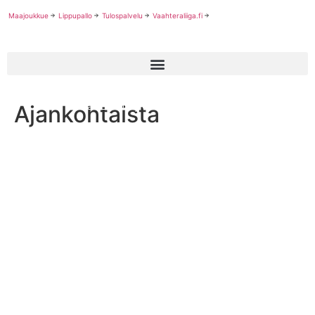
Maajoukkue
Lippupallo
Tulospalvelu
Vaahteraliiga.fi
Ajankohtaista
U13 mestari East City Giants