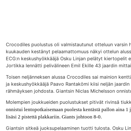
Crocodiles puolustus oli valmistautunut otteluun varsin hy
kuukauden kestänyt pelaamattomuus näkyi ottelun aluss
ECG:n keskushyökkääjä Osku Linjan pelätyt kiertopelit eiv
Jortikka lennätti pelivälineen Emil Ekille 43 jaardin mit
Toisen neljänneksen alussa Crocodiles sai mainion kenttä
ja keskushyökkääjä Paavo Rantakömi kiisi neljän jaardin 
rähmäyksen johdosta. Giantsin Niclas Michelsson onnistui 
Molempien joukkueiden puolustukset pitivät rivinsä tiukk
onnistui lentopotkaisemaan puolesta kentästä pallon aina 1 j
lisäsi 2 pistettä plakkariin. Giants johtoon 8-0.
Giantsin sitkeä juoksupelaaminen tuotti tulosta. Osku Linj