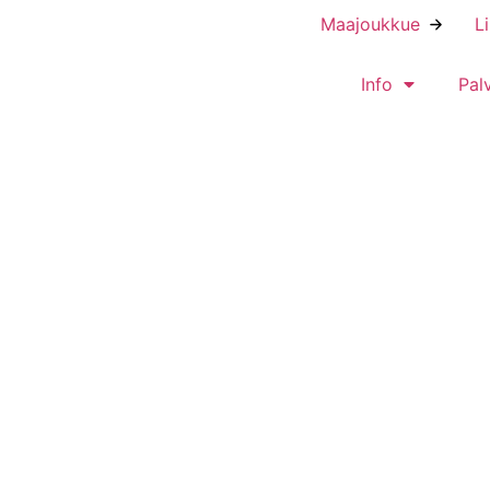
Maajoukkue
L
Info
Pal