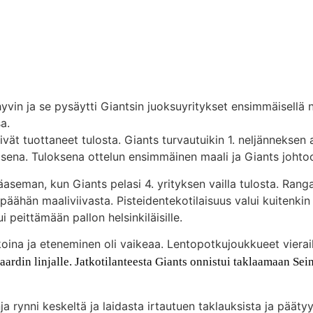
vin ja se pysäytti Giantsin juoksuyritykset ensimmäisellä ne
a.
ät tuottaneet tulosta. Giants turvautuikin 1. neljänneksen 
taisena. Tuloksena ottelun ensimmäinen maali ja Giants johto
aseman, kun Giants pelasi 4. yrityksen vailla tulosta. Ran
päähän maaliviivasta. Pisteidentekotilaisuus valui kuitenkin
peittämään pallon helsinkiläisille.
oina ja eteneminen oli vaikeaa. Lentopotkujoukkueet vieraili
aardin linjalle. Jatkotilanteesta Giants onnistui taklaamaan Se
a rynni keskeltä ja laidasta irtautuen taklauksista ja pääty