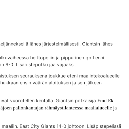
ljänneksellä lähes järjestelmällisesti. Giantsin lähes
alkuvaiheessa heittopeliin ja pippurinen qb Lenni
on 6-0. Lisäpistepotku jää vajaaksi.
gaistuksen seurauksena joukkue eteni maalintekoalueelle
 hukkaan ensin väärän aloituksen ja sen jälkeen
vat vuorotellen kentällä. Giantsin potkaisija
Emil Ek
inäjoen pallonkantajan rähmäystilanteessa maalialueelle ja
y maaliin. East City Giants 14-0 johtoon. Lisäpistepelissä