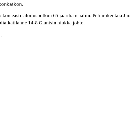
ötönkatkon.
komeasti aloituspotkun 65 jaardia maaliin. Pelinrakentaja Juuso
liaikatilanne 14-8 Giantsin niukka johto.
.