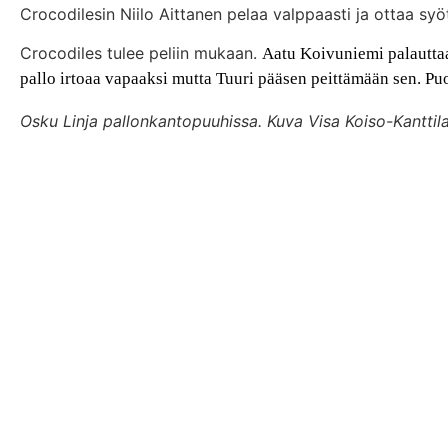
Crocodilesin Niilo Aittanen pelaa valppaasti ja ottaa sy
Crocodiles tulee peliin mukaan.
Aatu Koivuniemi palauttaa 
pallo irtoaa vapaaksi mutta Tuuri pääsen peittämään sen. Puo
Osku Linja pallonkantopuuhissa. Kuva Visa Koiso-Kanttila