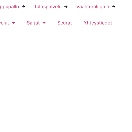
ippupallo
Tulospalvelu
Vaahteraliiga.fi
velut
Sarjat
Seurat
Yhteystiedot