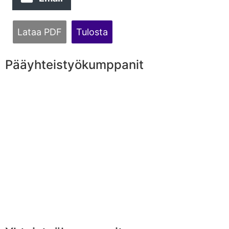
Lataa PDF
Tulosta
Pääyhteistyökumppanit