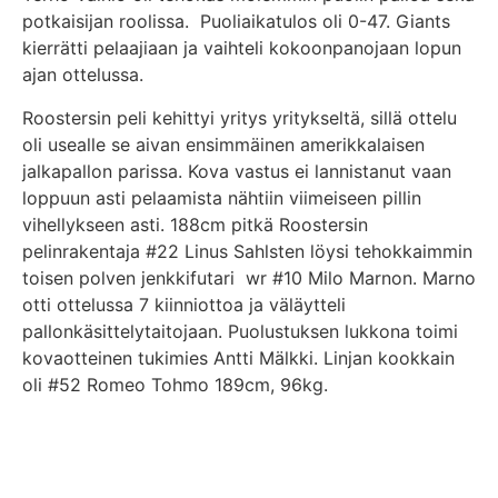
potkaisijan roolissa. Puoliaikatulos oli 0-47. Giants
kierrätti pelaajiaan ja vaihteli kokoonpanojaan lopun
ajan ottelussa.
Roostersin peli kehittyi yritys yritykseltä, sillä ottelu
oli usealle se aivan ensimmäinen amerikkalaisen
jalkapallon parissa. Kova vastus ei lannistanut vaan
loppuun asti pelaamista nähtiin viimeiseen pillin
vihellykseen asti. 188cm pitkä Roostersin
pelinrakentaja #22 Linus Sahlsten löysi tehokkaimmin
toisen polven jenkkifutari wr #10 Milo Marnon. Marno
otti ottelussa 7 kiinniottoa ja väläytteli
pallonkäsittelytaitojaan. Puolustuksen lukkona toimi
kovaotteinen tukimies Antti Mälkki. Linjan kookkain
oli #52 Romeo Tohmo 189cm, 96kg.