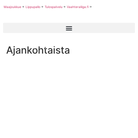
Maajoukkue
Lippupallo
Tulospalvelu
Vaahteraliiga.fi
Ajankohtaista
U15 sarjat käynnissä