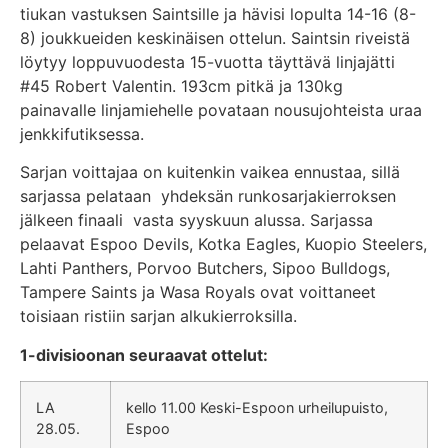
tiukan vastuksen Saintsille ja hävisi lopulta 14-16 (8-
8) joukkueiden keskinäisen ottelun. Saintsin riveistä
löytyy loppuvuodesta 15-vuotta täyttävä linjajätti
#45 Robert Valentin. 193cm pitkä ja 130kg
painavalle linjamiehelle povataan nousujohteista uraa
jenkkifutiksessa.
Sarjan voittajaa on kuitenkin vaikea ennustaa, sillä
sarjassa pelataan yhdeksän runkosarjakierroksen
jälkeen finaali vasta syyskuun alussa. Sarjassa
pelaavat Espoo Devils, Kotka Eagles, Kuopio Steelers,
Lahti Panthers, Porvoo Butchers, Sipoo Bulldogs,
Tampere Saints ja Wasa Royals ovat voittaneet
toisiaan ristiin sarjan alkukierroksilla.
1-divisioonan seuraavat ottelut:
LA
kello 11.00 Keski-Espoon urheilupuisto,
28.05.
Espoo