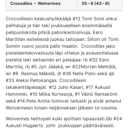
Crocodiles – Wolverines
55 – 8 (43 – 8)
Crocodilesin keskushyökkääjä #13 Tomi Soini uhkui
pelihaluja ja hän teki joukkueelleen ensimmäisellä
pelipuoliskolla pitkiä pallonkantosiivuja. Eero
Marttilan esitellessä juoksu taitojaan. Silloin oli Tomi
Soiniin vuoro juosta pallo maaliin. Crocodiles jako
pisteidentekovastuuta läpi ottelun ja avausottelussa
pisteitä teki seitsemän eri pelaajaa: rb #32 Eero
Marttila, rb #5 Jyri Jääskä, wr #22Morten Mehtälä,
wr #8 Rasmus Mäkelä, dl #38 Nella Pisto sekä qb
#33 Aleksi Peltokangas. Crocodilesin
takakenttäpelaajat #12 Juho Kasari, #17 Aukusti
Hemminki, #10 Miika Kortesoja, #1 Väinö Rantakömi
sekä #14 Pete Antila toimivat tarkasti ja eivät antanut
Wolverinesin toisen neljänneksen jälkeen td-osumia.
Wolverines heittopeli kulki ajoittain lupaavasti.Qb #24
Aukusti Hugaerts johti joukkojaan päättäväisesti.