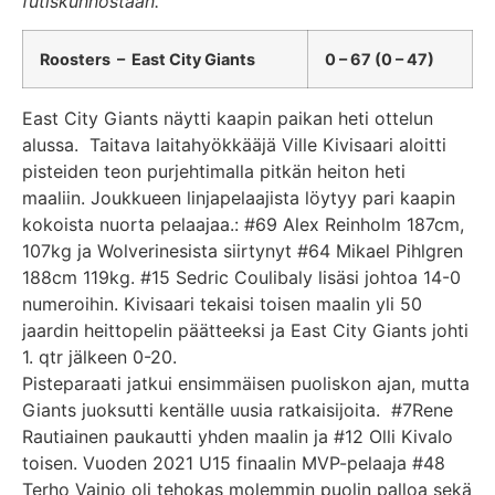
futiskunnostaan.
Roosters – East City Giants
0 – 67 (0 – 47)
East City Giants näytti kaapin paikan heti ottelun
alussa. Taitava laitahyökkääjä Ville Kivisaari aloitti
pisteiden teon purjehtimalla pitkän heiton heti
maaliin. Joukkueen linjapelaajista löytyy pari kaapin
kokoista nuorta pelaajaa.: #69 Alex Reinholm 187cm,
107kg ja Wolverinesista siirtynyt #64 Mikael Pihlgren
188cm 119kg. #15 Sedric Coulibaly lisäsi johtoa 14-0
numeroihin. Kivisaari tekaisi toisen maalin yli 50
jaardin heittopelin päätteeksi ja East City Giants johti
1. qtr jälkeen 0-20.
Pisteparaati jatkui ensimmäisen puoliskon ajan, mutta
Giants juoksutti kentälle uusia ratkaisijoita. #7Rene
Rautiainen paukautti yhden maalin ja #12 Olli Kivalo
toisen. Vuoden 2021 U15 finaalin MVP-pelaaja #48
Terho Vainio oli tehokas molemmin puolin palloa sekä