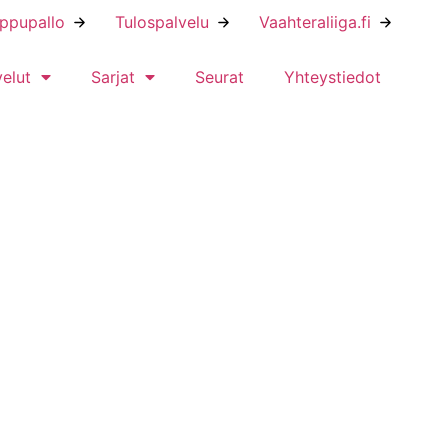
ippupallo
Tulospalvelu
Vaahteraliiga.fi
velut
Sarjat
Seurat
Yhteystiedot