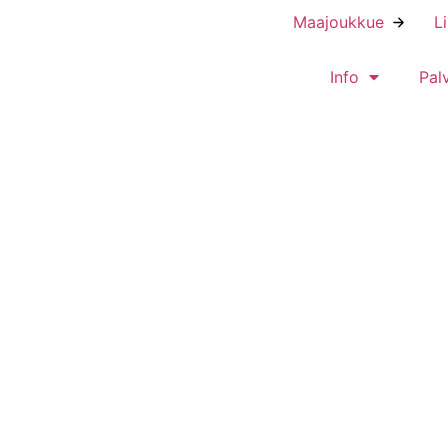
Maajoukkue
L
Info
Pal