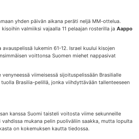
amaan yhden päivän aikana peräti neljä MM-ottelua.
isoihin valmiiksi vajaalla 11 pelaajan rosterilla ja
Aappo
avauspelissä lukemin 61-12. Israel kuului kisojen
. Ensimmäisen voittonsa Suomen miehet nappasivat
e venyneessä viimeisessä sijoituspelissään Brasilialle
olla Brasilia-pelillä, jonka viihdyttävään tallenteeseen
an kanssa Suomi taisteli voitosta viime sekunneille
i vahdissa mukana pelin puoliväliin saakka, mutta lopulta
tkasta on kokemuksen kautta tiedossa.