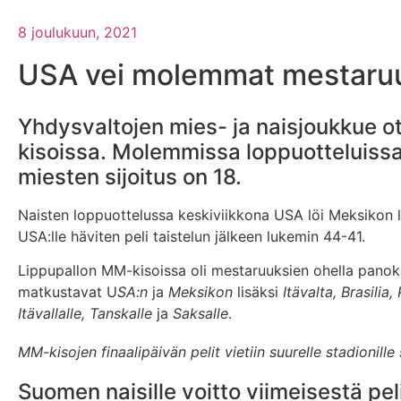
8 joulukuun, 2021
USA vei molemmat mestaruu
Yhdysvaltojen mies- ja naisjoukkue ot
kisoissa. Molemmissa loppuotteluissa v
miesten sijoitus on 18.
Naisten loppuottelussa keskiviikkona USA löi Meksikon lu
USA:lle häviten peli taistelun jälkeen lukemin 44-41.
Lippupallon MM-kisoissa oli mestaruuksien ohella panok
matkustavat U
SA:n
ja
Meksikon
lisäksi
Itävalta, Brasilia
Itävallalle, Tanskalle
ja
Saksalle
.
MM-kisojen finaalipäivän pelit vietiin suurelle stadionille
Suomen naisille voitto viimeisestä pel