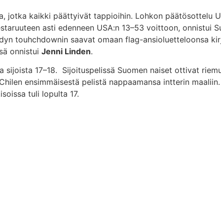
 jotka kaikki päättyivät tappioihin. Lohkon päätösottelu US
a mestaruuteen asti edenneen USA:n 13–53 voittoon, onnistu
hdyn touhchdownin saavat omaan flag-ansioluetteloonsa ki
ssä onnistui
Jenni Linden
.
a sijoista 17–18. Sijoituspelissä Suomen naiset ottivat riem
Chilen ensimmäisestä pelistä nappaamansa intterin maaliin. 
oissa tuli lopulta 17.