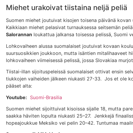
Miehet urakoivat tiistaina neljä peliä
Suomen miehet joutuivat kisojen toisena päivänä kovan 
Kaikkiaan miehet pelasivat turnauksessa seitsemän peliä, j
Salorannan
loukattua jalkansa toisessa pelissä, Suomi
Lohkovaiheen alussa suomalaiset joutuivat kovaan kouluu
suursuosikkien joukkoon, mutta isäntien mitalihaaveet 
lohkovaiheen viimeisessä pelissä, jossa Slovakiaa murjot
Tiistai-illan sijoituspeleissä suomalaiset ottivat ensin s
tiukkojen vaiheiden jälkeen niukasti 27-33. Jos et ole ko
pääset alta:
Youtube:
Suomi-Brasilia
Suomen miehet sijoittuivat kisoissa sijalle 18, mutta p
saakka häviten lopulta niukasti 25–27. Jenkkejä finaalis
hopeajoukkue Meksiko vei pelin 20–42. Tuntumaa maailma