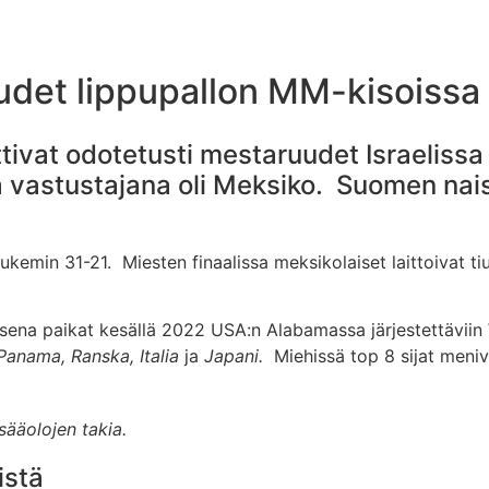
det lippupallon MM-kisoissa
tivat odotetusti mestaruudet Israelissa
astustajana oli Meksiko. Suomen naiset s
kemin 31-21. Miesten finaalissa meksikolaiset laittoivat tiu
sena paikat kesällä 2022 USA:n Alabamassa järjestettäviin
, Panama, Ranska, Italia
ja
Japani.
Miehissä top 8 sijat meni
 sääolojen takia.
istä