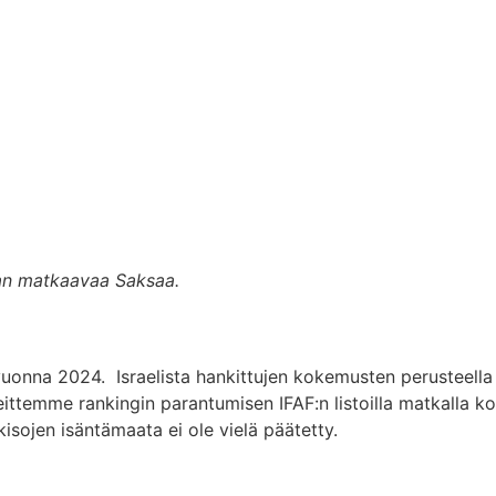
aan matkaavaa Saksaa.
vuonna 2024. Israelista hankittujen kokemusten perusteell
eittemme rankingin parantumisen IFAF:n listoilla matkall
sojen isäntämaata ei ole vielä päätetty.