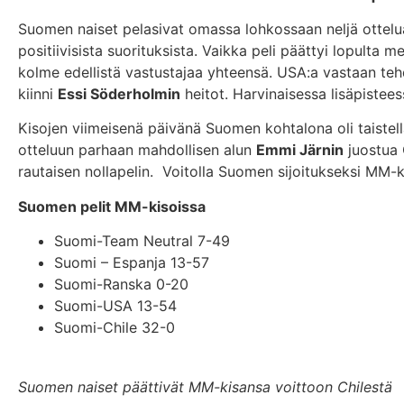
Suomen naiset pelasivat omassa lohkossaan neljä ottelua,
positiivisista suorituksista. Vaikka peli päättyi lopult
kolme edellistä vastustajaa yhteensä. USA:a vastaan te
kiinni
Essi Söderholmin
heitot. Harvinaisessa lisäpistee
Kisojen viimeisenä päivänä Suomen kohtalona oli taistell
otteluun parhaan mahdollisen alun
Emmi Järnin
juostua 
rautaisen nollapelin. Voitolla Suomen sijoitukseksi MM-kis
Suomen pelit MM-kisoissa
Suomi-Team Neutral 7-49
Suomi – Espanja 13-57
Suomi-Ranska 0-20
Suomi-USA 13-54
Suomi-Chile 32-0
Suomen naiset päättivät MM-kisansa voittoon Chilestä