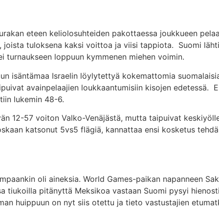
urakan eteen keliolosuhteiden pakottaessa joukkueen pela
oista tuloksena kaksi voittoa ja viisi tappiota. Suomi lähti k
 vei turnaukseen loppuun kymmenen miehen voimin.
n isäntämaa Israelin löylytettyä kokemattomia suomalaisia 
hiipuivat avainpelaajien loukkaantumisiin kisojen edetessä
tiin lukemin 48-6.
elvän 12-57 voiton Valko-Venäjästä, mutta taipuivat keskiyöll
skaan katsonut 5vs5 flägiä, kannattaa ensi kosketus tehdä tu
arempaankin oli aineksia. World Games-paikan napanneen Saks
sa tiukoilla pitänyttä Meksikoa vastaan Suomi pysyi hienost
n huippuun on nyt siis otettu ja tieto vastustajien etuma