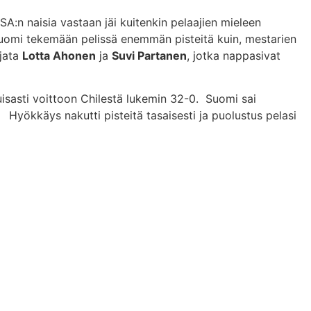
A:n naisia vastaan jäi kuitenkin pelaajien mieleen
i Suomi tekemään pelissä enemmän pisteitä kuin, mestarien
rjata
Lotta Ahonen
ja
Suvi Partanen
, jotka nappasivat
uisasti voittoon Chilestä lukemin 32-0. Suomi sai
Hyökkäys nakutti pisteitä tasaisesti ja puolustus pelasi