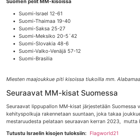
Suomen pelit MM-kisoissa
Suomi-Israel 12-61
Suomi-Thaimaa 19-40
Suomi-Saksa 25-27
Suomi-Meksiko 20-5´42
Suomi-Slovakia 48-6
Suomi-Valko-Venäjä 57-12
Suomi-Brasilia
Miesten maajoukkue piti kisoissa tiukoilla mm. Alabam
Seuraavat MM-kisat Suomessa
Seuraavat lippupallon MM-kisat järjestetään Suomessa 
kehityspolkuja rakennetaan suuntaan, joka takaa joukku
mestaruudesta pelataan seuraavan kerran 2023, mutta ki
Tutustu Israelin kisojen tuloksiin:
Flagworld21