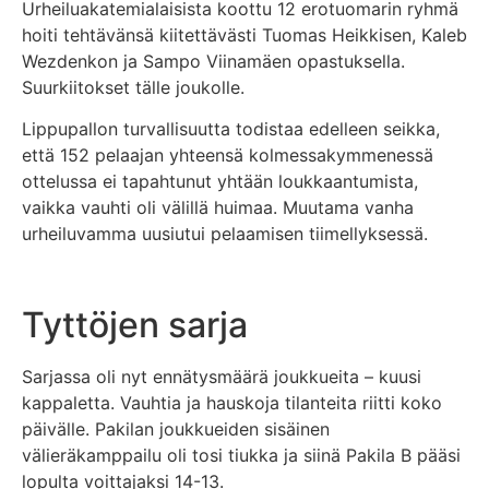
Urheiluakatemialaisista koottu 12 erotuomarin ryhmä
hoiti tehtävänsä kiitettävästi Tuomas Heikkisen, Kaleb
Wezdenkon ja Sampo Viinamäen opastuksella.
Suurkiitokset tälle joukolle.
Lippupallon turvallisuutta todistaa edelleen seikka,
että 152 pelaajan yhteensä kolmessakymmenessä
ottelussa ei tapahtunut yhtään loukkaantumista,
vaikka vauhti oli välillä huimaa. Muutama vanha
urheiluvamma uusiutui pelaamisen tiimellyksessä.
Tyttöjen sarja
Sarjassa oli nyt ennätysmäärä joukkueita – kuusi
kappaletta. Vauhtia ja hauskoja tilanteita riitti koko
päivälle. Pakilan joukkueiden sisäinen
välieräkamppailu oli tosi tiukka ja siinä Pakila B pääsi
lopulta voittajaksi 14-13.