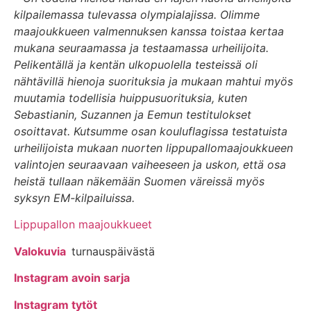
kilpailemassa tulevassa olympialajissa. Olimme
maajoukkueen valmennuksen kanssa toistaa kertaa
mukana seuraamassa ja testaamassa urheilijoita.
Pelikentällä ja kentän ulkopuolella testeissä oli
nähtävillä hienoja suorituksia ja mukaan mahtui myös
muutamia todellisia huippusuorituksia, kuten
Sebastianin, Suzannen ja Eemun testitulokset
osoittavat. Kutsumme osan kouluflagissa testatuista
urheilijoista mukaan nuorten lippupallomaajoukkueen
valintojen seuraavaan vaiheeseen ja uskon, että osa
heistä tullaan näkemään Suomen väreissä myös
syksyn EM-kilpailuissa.
Lippupallon maajoukkueet
Valokuvia
turnauspäivästä
Instagram avoin sarja
Instagram tytöt