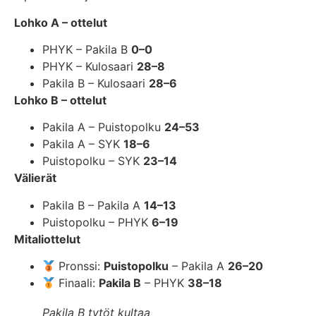
Lohko A – ottelut
PHYK – Pakila B
0–0
PHYK – Kulosaari
28–8
Pakila B – Kulosaari
28–6
Lohko B – ottelut
Pakila A – Puistopolku
24–53
Pakila A – SYK
18–6
Puistopolku – SYK
23–14
Välierät
Pakila B – Pakila A
14–13
Puistopolku – PHYK
6–19
Mitaliottelut
Pronssi:
Puistopolku
– Pakila A
26–20
Finaali:
Pakila B
– PHYK
38–18
Pakila B tytöt kultaa