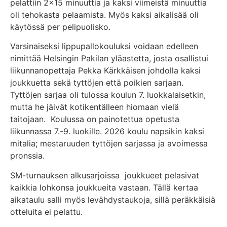
pelattiin 2×15 minuuttia ja kaksi viimeistä minuuttia
oli tehokasta pelaamista. Myös kaksi aikalisää oli
käytössä per pelipuolisko.
Varsinaiseksi lippupallokouluksi voidaan edelleen
nimittää Helsingin Pakilan yläastetta, josta osallistui
liikunnanopettaja Pekka Kärkkäisen johdolla kaksi
joukkuetta sekä tyttöjen että poikien sarjaan.
Tyttöjen sarjaa oli tulossa koulun 7. luokkalaisetkin,
mutta he jäivät kotikentälleen hiomaan vielä
taitojaan. Koulussa on painotettua opetusta
liikunnassa 7.-9. luokille. 2026 koulu napsikin kaksi
mitalia; mestaruuden tyttöjen sarjassa ja avoimessa
pronssia.
SM-turnauksen alkusarjoissa joukkueet pelasivat
kaikkia lohkonsa joukkueita vastaan. Tällä kertaa
aikataulu salli myös levähdystaukoja, sillä peräkkäisiä
otteluita ei pelattu.