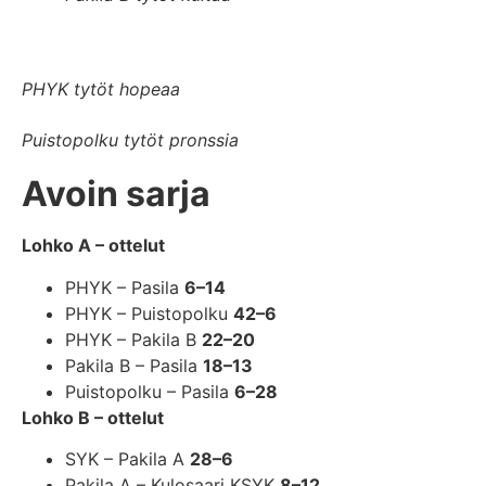
PHYK tytöt hopeaa
Puistopolku tytöt pronssia
Avoin sarja
Lohko A – ottelut
PHYK – Pasila
6–14
PHYK – Puistopolku
42–6
PHYK – Pakila B
22–20
Pakila B – Pasila
18–13
Puistopolku – Pasila
6–28
Lohko B – ottelut
SYK – Pakila A
28–6
Pakila A – Kulosaari KSYK
8–12