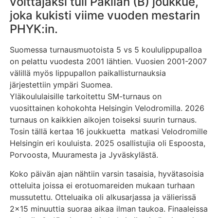
voittajaksi tuli Pakilan (B) joukkue,
joka kukisti viime vuoden mestarin
PHYK:in.
Suomessa turnausmuotoista 5 vs 5 koululippupalloa
on pelattu vuodesta 2001 lähtien. Vuosien 2001-2007
välillä myös lippupallon paikallisturnauksia
järjestettiin ympäri Suomea.
Yläkoululaisille tarkoitettu SM-turnaus on
vuosittainen kohokohta Helsingin Velodromilla. 2026
turnaus on kaikkien aikojen toiseksi suurin turnaus.
Tosin tällä kertaa 16 joukkuetta matkasi Velodromille
Helsingin eri kouluista. 2025 osallistujia oli Espoosta,
Porvoosta, Muuramesta ja Jyväskylästä.
Koko päivän ajan nähtiin varsin tasaisia, hyvätasoisia
otteluita joissa ei erotuomareiden mukaan turhaan
mussutettu. Otteluaika oli alkusarjassa ja välierissä
2×15 minuuttia suoraa aikaa ilman taukoa. Finaaleissa