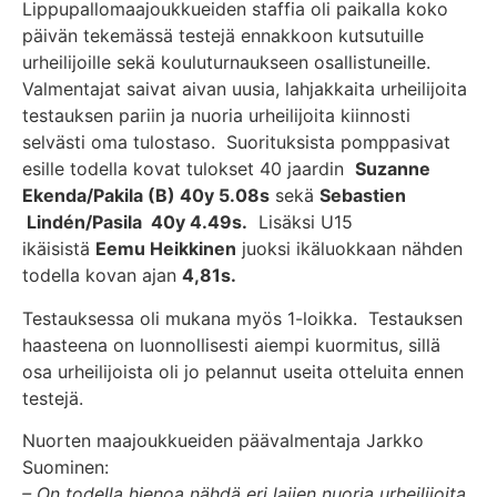
Lippupallomaajoukkueiden staffia oli paikalla koko
päivän tekemässä testejä ennakkoon kutsutuille
urheilijoille sekä kouluturnaukseen osallistuneille.
Valmentajat saivat aivan uusia, lahjakkaita urheilijoita
testauksen pariin ja nuoria urheilijoita kiinnosti
selvästi oma tulostaso. Suorituksista pomppasivat
esille todella kovat tulokset 40 jaardin
Suzanne
Ekenda/Pakila (B) 40y 5.08s
sekä
Sebastien
Lindén/Pasila 40y 4.49s.
Lisäksi U15
ikäisistä
Eemu Heikkinen
juoksi ikäluokkaan nähden
todella kovan ajan
4,81s.
Testauksessa oli mukana myös 1-loikka. Testauksen
haasteena on luonnollisesti aiempi kuormitus, sillä
osa urheilijoista oli jo pelannut useita otteluita ennen
testejä.
Nuorten maajoukkueiden päävalmentaja Jarkko
Suominen:
– On todella hienoa nähdä eri lajien nuoria urheilijoita