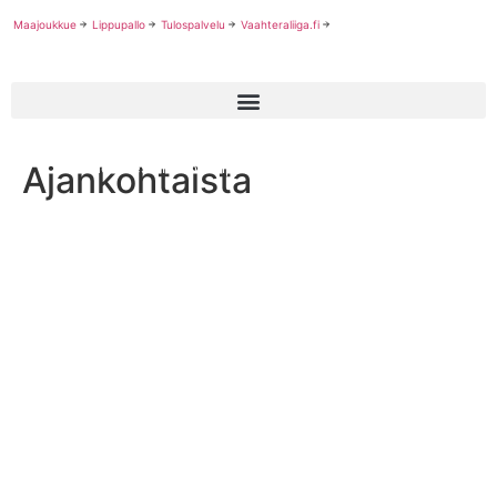
Maajoukkue
Lippupallo
Tulospalvelu
Vaahteraliiga.fi
Ajankohtaista
Uudet mestarit koululippupallossa