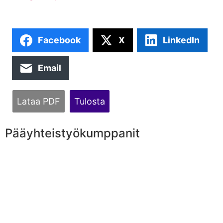
Facebook
X
LinkedIn
Email
Lataa PDF
Tulosta
Pääyhteistyökumppanit