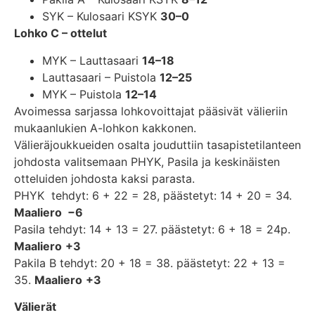
SYK – Kulosaari KSYK
30–0
Lohko C – ottelut
MYK – Lauttasaari
14–18
Lauttasaari – Puistola
12–25
MYK – Puistola
12–14
Avoimessa sarjassa lohkovoittajat pääsivät välieriin
mukaanlukien A-lohkon kakkonen.
Välieräjoukkueiden osalta jouduttiin tasapistetilanteen
johdosta valitsemaan PHYK, Pasila ja keskinäisten
otteluiden johdosta kaksi parasta.
PHYK tehdyt: 6 + 22 = 28, päästetyt: 14 + 20 = 34.
Maaliero −6
Pasila tehdyt: 14 + 13 = 27. päästetyt: 6 + 18 = 24p.
Maaliero
+3
Pakila B tehdyt: 20 + 18 = 38. päästetyt: 22 + 13 =
35.
Maaliero
+3
Välierät