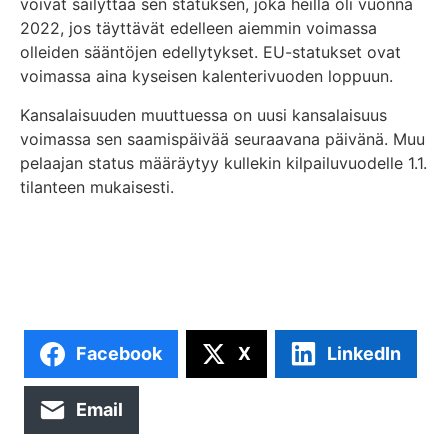
voivat säilyttää sen statuksen, joka heillä oli vuonna
2022, jos täyttävät edelleen aiemmin voimassa
olleiden sääntöjen edellytykset. EU-statukset ovat
voimassa aina kyseisen kalenterivuoden loppuun.
Kansalaisuuden muuttuessa on uusi kansalaisuus
voimassa sen saamispäivää seuraavana päivänä. Muu
pelaajan status määräytyy kullekin kilpailuvuodelle 1.1.
tilanteen mukaisesti.
Facebook
X
LinkedIn
Email