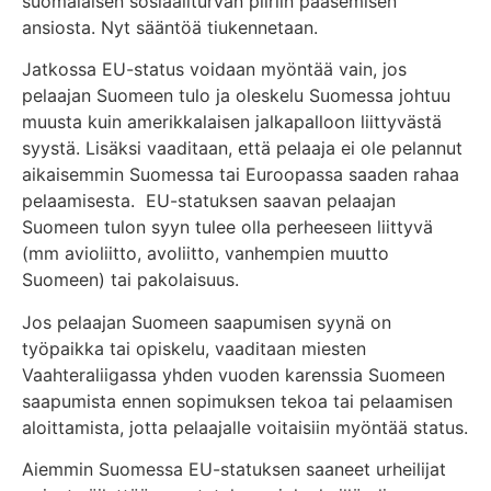
suomalaisen sosiaaliturvan piiriin pääsemisen
ansiosta. Nyt sääntöä tiukennetaan.
Jatkossa EU-status voidaan myöntää vain, jos
pelaajan Suomeen tulo ja oleskelu Suomessa johtuu
muusta kuin amerikkalaisen jalkapalloon liittyvästä
syystä. Lisäksi vaaditaan, että pelaaja ei ole pelannut
aikaisemmin Suomessa tai Euroopassa saaden rahaa
pelaamisesta. EU-statuksen saavan pelaajan
Suomeen tulon syyn tulee olla perheeseen liittyvä
(mm avioliitto, avoliitto, vanhempien muutto
Suomeen) tai pakolaisuus.
Jos pelaajan Suomeen saapumisen syynä on
työpaikka tai opiskelu, vaaditaan miesten
Vaahteraliigassa yhden vuoden karenssia Suomeen
saapumista ennen sopimuksen tekoa tai pelaamisen
aloittamista, jotta pelaajalle voitaisiin myöntää status.
Aiemmin Suomessa EU-statuksen saaneet urheilijat