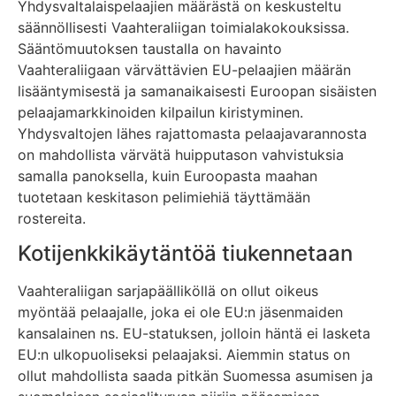
Yhdysvaltalaispelaajien määrästä on keskusteltu
säännöllisesti Vaahteraliigan toimialakokouksissa.
Sääntömuutoksen taustalla on havainto
Vaahteraliigaan värvättävien EU-pelaajien määrän
lisääntymisestä ja samanaikaisesti Euroopan sisäisten
pelaajamarkkinoiden kilpailun kiristyminen.
Yhdysvaltojen lähes rajattomasta pelaajavarannosta
on mahdollista värvätä huipputason vahvistuksia
samalla panoksella, kuin Euroopasta maahan
tuotetaan keskitason pelimiehiä täyttämään
rostereita.
Kotijenkkikäytäntöä tiukennetaan
Vaahteraliigan sarjapäälliköllä on ollut oikeus
myöntää pelaajalle, joka ei ole EU:n jäsenmaiden
kansalainen ns. EU-statuksen, jolloin häntä ei lasketa
EU:n ulkopuoliseksi pelaajaksi. Aiemmin status on
ollut mahdollista saada pitkän Suomessa asumisen ja