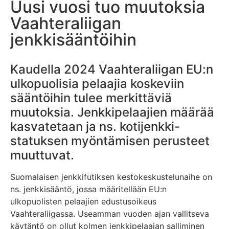
Uusi vuosi tuo muutoksia
Vaahteraliigan
jenkkisääntöihin
Kaudella 2024 Vaahteraliigan EU:n
ulkopuolisia pelaajia koskeviin
sääntöihin tulee merkittäviä
muutoksia. Jenkkipelaajien määrää
kasvatetaan ja ns. kotijenkki-
statuksen myöntämisen perusteet
muuttuvat.
Suomalaisen jenkkifutiksen kestokeskustelunaihe on
ns. jenkkisääntö, jossa määritellään EU:n
ulkopuolisten pelaajien edustusoikeus
Vaahteraliigassa. Useamman vuoden ajan vallitseva
käytäntö on ollut kolmen jenkkipelaajan salliminen