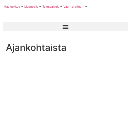
Maajoukkue
Lippupallo
Tulospalvelu
Vaahteraliiga.fi
Ajankohtaista
Uusi vuosi tuo muutoksia Vaahteraliigan