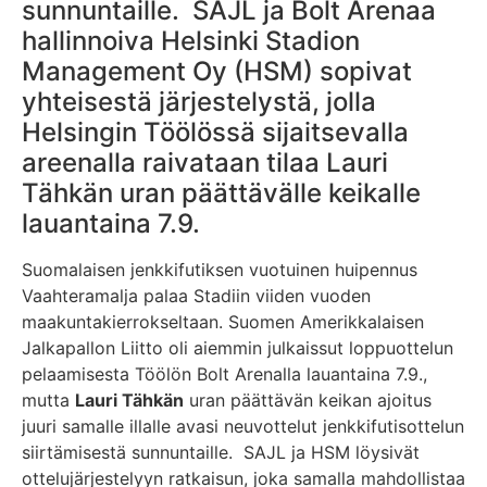
sunnuntaille. SAJL ja Bolt Arenaa
hallinnoiva Helsinki Stadion
Management Oy (HSM) sopivat
yhteisestä järjestelystä, jolla
Helsingin Töölössä sijaitsevalla
areenalla raivataan tilaa Lauri
Tähkän uran päättävälle keikalle
lauantaina 7.9.
Suomalaisen jenkkifutiksen vuotuinen huipennus
Vaahteramalja palaa Stadiin viiden vuoden
maakuntakierrokseltaan. Suomen Amerikkalaisen
Jalkapallon Liitto oli aiemmin julkaissut loppuottelun
pelaamisesta Töölön Bolt Arenalla lauantaina 7.9.,
mutta
Lauri Tähkän
uran päättävän keikan ajoitus
juuri samalle illalle avasi neuvottelut jenkkifutisottelun
siirtämisestä sunnuntaille. SAJL ja HSM löysivät
ottelujärjestelyyn ratkaisun, joka samalla mahdollistaa