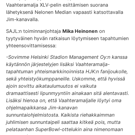
Vaahteramalja XLV-pelin esittämisen suorana
lähetyksenä Nelonen Median vapaasti katsottavalla
Jim-kanavalla.
SAJL:n toiminnanjohtaja
Mika Heinonen
on
tyytyväinen hyvän ratkaisun löytymiseen tapahtumien
yhteensovittamisessa:
-Sovimme Helsinki Stadion Management Oy:n
kanssa
käytännön järjestelyjen lisäksi Vaahteramalja-
tapahtuman yhteismarkkinoinnista HJK:n fanijoukolle,
sekä yhteistyökumppaneille. Uskomme, että hyvissä
ajoin sovittu aikataulumuutos ei vaikuta
dramaattisesti lipunmyyntiin ainakaan sitä alentavasti.
Lisäksi hienoa on, että Vaahteramaljalle löytyi oma
ohjelmapaikkansa Jim-kanavan
sunnuntaiohjelmistosta. Kaikista riehakkaimman
juhlimisen sunnuntaipeli saattaa kitkeä pois, mutta
pelataanhan SuperBowl-ottelukin aina nimenomaan