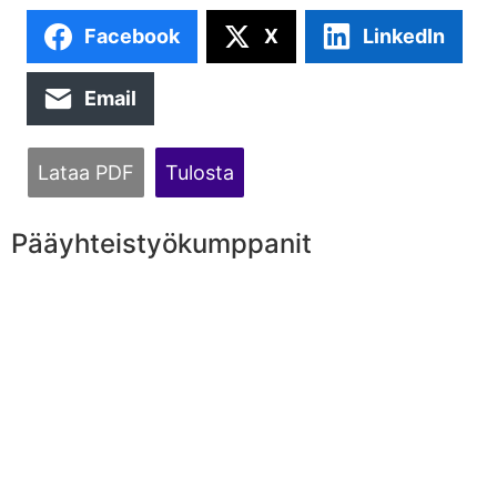
Facebook
X
LinkedIn
Email
Lataa PDF
Tulosta
Pääyhteistyökumppanit