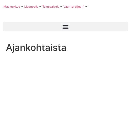
Maajoukkue
Lippupallo
Tulospalvelu
Vaahteraliiga.fi
Ajankohtaista
Vaahteramalja XLV siirtyy sunnuntaille 8.9.2024