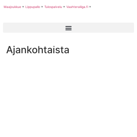
Maajoukkue
Lippupallo
Tulospalvelu
Vaahteraliiga.fi
Ajankohtaista
Viivi Pasanen harjoittelijaksi jenkkifutisliittoon