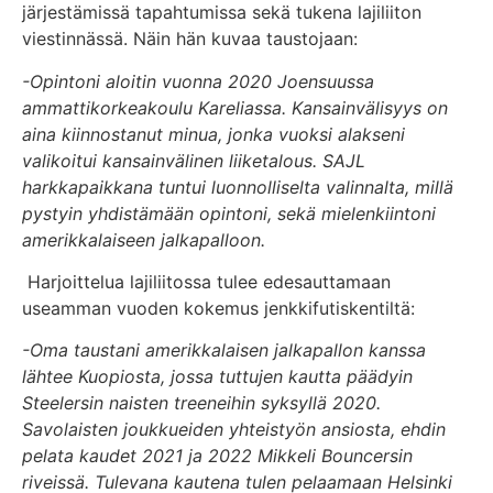
järjestämissä tapahtumissa sekä tukena lajiliiton
viestinnässä. Näin hän kuvaa taustojaan:
-Opintoni aloitin vuonna 2020 Joensuussa
ammattikorkeakoulu Kareliassa. Kansainvälisyys on
aina kiinnostanut minua, jonka vuoksi alakseni
valikoitui kansainvälinen liiketalous. SAJL
harkkapaikkana tuntui luonnolliselta valinnalta, millä
pystyin yhdistämään opintoni, sekä mielenkiintoni
amerikkalaiseen jalkapalloon.
Harjoittelua lajiliitossa tulee edesauttamaan
useamman vuoden kokemus jenkkifutiskentiltä:
-Oma taustani amerikkalaisen jalkapallon kanssa
lähtee Kuopiosta, jossa tuttujen kautta päädyin
Steelersin naisten treeneihin syksyllä 2020.
Savolaisten joukkueiden yhteistyön ansiosta, ehdin
pelata kaudet 2021 ja 2022 Mikkeli Bouncersin
riveissä.
Tulevana kautena tulen pelaamaan Helsinki