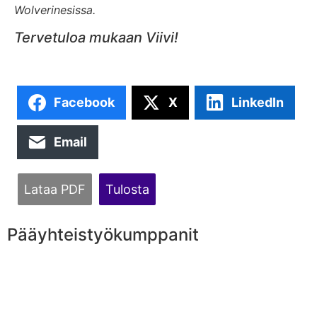
Wolverinesissa.
Tervetuloa mukaan Viivi!
Facebook
X
LinkedIn
Email
Lataa PDF
Tulosta
Pääyhteistyökumppanit