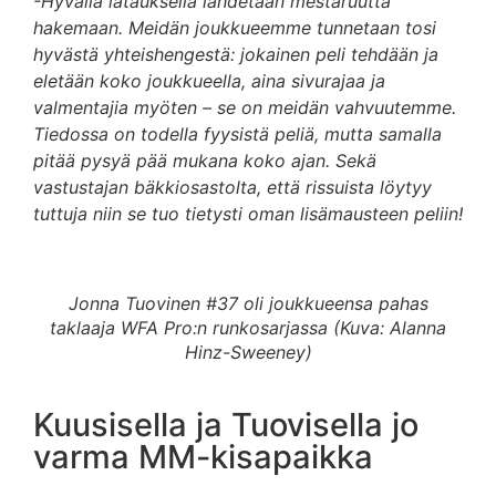
-Hyvällä latauksella lähdetään mestaruutta
hakemaan. Meidän joukkueemme tunnetaan tosi
hyvästä yhteishengestä: jokainen peli tehdään ja
eletään koko joukkueella, aina sivurajaa ja
valmentajia myöten – se on meidän vahvuutemme.
Tiedossa on todella fyysistä peliä, mutta samalla
pitää pysyä pää mukana koko ajan. Sekä
vastustajan bäkkiosastolta, että rissuista löytyy
tuttuja niin se tuo tietysti oman lisämausteen peliin!
Jonna Tuovinen #37 oli joukkueensa pahas
taklaaja WFA Pro:n runkosarjassa (Kuva: Alanna
Hinz-Sweeney)
Kuusisella ja Tuovisella jo
varma MM-kisapaikka