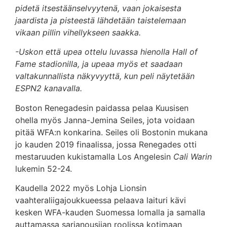
pidetä itsestäänselvyytenä, vaan jokaisesta
jaardista ja pisteestä lähdetään taistelemaan
vikaan pillin vihellykseen saakka.
-Uskon että upea ottelu luvassa hienolla Hall of
Fame stadionilla, ja upeaa myös et saadaan
valtakunnallista näkyvyyttä, kun peli näytetään
ESPN2 kanavalla.
Boston Renegadesin paidassa pelaa Kuusisen
ohella myös Janna-Jemina Seiles, jota voidaan
pitää WFA:n konkarina. Seiles oli Bostonin mukana
jo kauden 2019 finaalissa, jossa Renegades otti
mestaruuden kukistamalla Los Angelesin
Cali Warin
lukemin 52-24.
Kaudella 2022 myös Lohja Lionsin
vaahteraliigajoukkueessa pelaava laituri kävi
kesken WFA-kauden Suomessa lomalla ja samalla
auttamassa sarjanousijan roolissa kotimaan