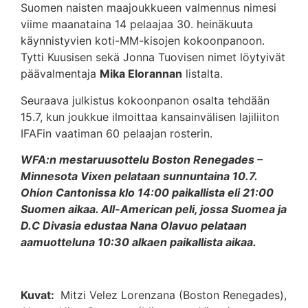
Suomen naisten maajoukkueen valmennus nimesi
viime maanataina 14 pelaajaa 30. heinäkuuta
käynnistyvien koti-MM-kisojen kokoonpanoon.
Tytti Kuusisen sekä Jonna Tuovisen nimet löytyivät
päävalmentaja
Mika Elorannan
listalta.
Seuraava julkistus kokoonpanon osalta tehdään
15.7, kun joukkue ilmoittaa kansainvälisen lajiliiton
IFAFin vaatiman 60 pelaajan rosterin.
WFA:n mestaruusottelu Boston Renegades –
Minnesota Vixen pelataan sunnuntaina 10.7.
Ohion Cantonissa klo 14:00 paikallista eli 21:00
Suomen aikaa. All-American peli, jossa Suomea ja
D.C Divasia edustaa Nana Olavuo pelataan
aamuotteluna 10:30 alkaen paikallista aikaa.
Kuvat:
Mitzi Velez Lorenzana (Boston Renegades),