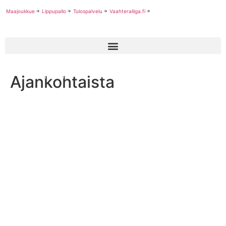
Maajoukkue
Lippupallo
Tulospalvelu
Vaahteraliiga.fi
Ajankohtaista
Sunnuntaina WFA:n mestaruudesta pelaa kolme