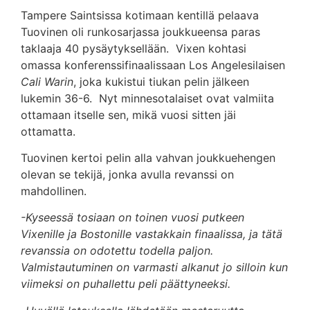
Tampere Saintsissa kotimaan kentillä pelaava
Tuovinen oli runkosarjassa joukkueensa paras
taklaaja 40 pysäytyksellään. Vixen kohtasi
omassa konferenssifinaalissaan Los Angelesilaisen
Cali Warin
, joka kukistui tiukan pelin jälkeen
lukemin 36-6. Nyt minnesotalaiset ovat valmiita
ottamaan itselle sen, mikä vuosi sitten jäi
ottamatta.
Tuovinen kertoi pelin alla vahvan joukkuehengen
olevan se tekijä, jonka avulla revanssi on
mahdollinen.
-Kyseessä tosiaan on toinen vuosi putkeen
Vixenille ja Bostonille vastakkain finaalissa, ja tätä
revanssia on odotettu todella paljon.
Valmistautuminen on varmasti alkanut jo silloin kun
viimeksi on puhallettu peli päättyneeksi.