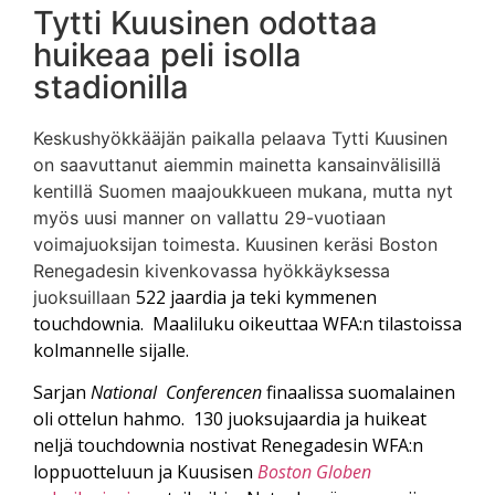
Tytti Kuusinen odottaa
huikeaa peli isolla
stadionilla
Keskushyökkääjän paikalla pelaava Tytti Kuusinen
on saavuttanut aiemmin mainetta kansainvälisillä
kentillä Suomen maajoukkueen mukana, mutta nyt
myös uusi manner on vallattu 29-vuotiaan
voimajuoksijan toimesta. Kuusinen keräsi Boston
Renegadesin kivenkovassa hyökkäyksessa
522 jaardia ja teki kymmenen
juoksuillaan
touchdownia. Maaliluku oikeuttaa WFA:n tilastoissa
kolmannelle sijalle.
Sarjan
National Conferencen
finaalissa suomalainen
oli ottelun hahmo. 130 juoksujaardia ja huikeat
neljä touchdownia nostivat Renegadesin WFA:n
loppuotteluun ja Kuusisen
Boston Globen