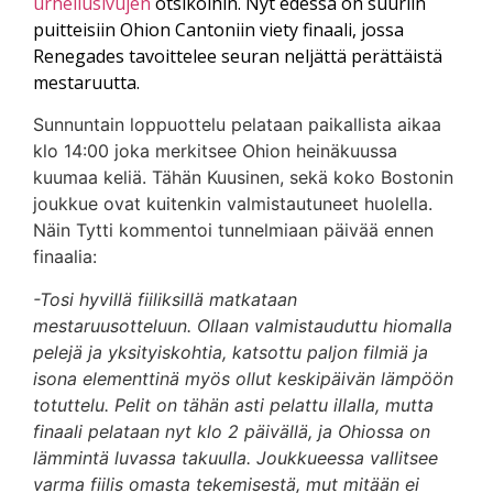
urheilusivujen
otsikoihin. Nyt edessä on suuriin
puitteisiin Ohion Cantoniin viety finaali, jossa
Renegades tavoittelee seuran neljättä perättäistä
mestaruutta.
Sunnuntain loppuottelu pelataan paikallista aikaa
klo 14:00 joka merkitsee Ohion heinäkuussa
kuumaa keliä. Tähän Kuusinen, sekä koko Bostonin
joukkue ovat kuitenkin valmistautuneet huolella.
Näin Tytti kommentoi tunnelmiaan päivää ennen
finaalia:
-Tosi hyvillä fiiliksillä matkataan
mestaruusotteluun. Ollaan valmistauduttu hiomalla
pelejä ja yksityiskohtia, katsottu paljon filmiä ja
isona elementtinä myös ollut keskipäivän lämpöön
totuttelu. Pelit on tähän asti pelattu illalla, mutta
finaali pelataan nyt klo 2 päivällä, ja Ohiossa on
lämmintä luvassa takuulla. Joukkueessa vallitsee
varma fiilis omasta tekemisestä, mut mitään ei