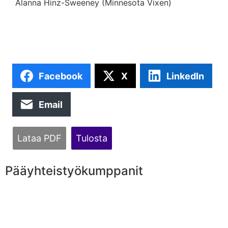
Alanna Hinz-Sweeney (Minnesota Vixen)
Facebook
X
LinkedIn
Email
Lataa PDF
Tulosta
Pääyhteistyökumppanit