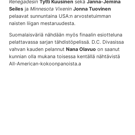
Renegadesin
Tytti Kuusinen
sekä
Janna-Jemina
Seiles
ja
Minnesota Vixenin
Jonna Tuovinen
pelaavat sunnuntaina USA:n arvostetuimman
naisten liigan mestaruudesta.
Suomalaisväriä nähdään myös finaalin esiotteluna
pelattavassa sarjan tähdistöpelissä. D.C. Divasissa
vahvan kauden pelannut
Nana Olavuo
on saanut
kunnian olla mukana toisessa kentällä nähtävistä
All-American-kokoonpanoista.a