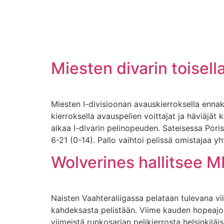
Miesten divarin toisell
Miesten I-divisioonan avauskierroksella ennak
kierroksella avauspelien voittajat ja häviäjä
aikaa I-divarin pelinopeuden. Sateisessa Pori
6-21 (0-14). Pallo vaihtoi pelissä omistajaa 
Wolverines hallitsee M
Naisten Vaahteraliigassa pelataan tulevana vii
kahdeksasta pelistään. Viime kauden hopeajo
viimeistä runkosarjan pelikierrosta helsinkil