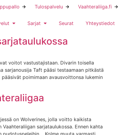
ippupallo
Tulospalvelu
Vaahteraliiga.fi
velut
Sarjat
Seurat
Yhteystiedot
 sarjataulukossa
t voitot vastustajistaan. Divarin toisella
sa sarjanousija Taft pääsi testaamaan pitkästä
iset pääsivät poimimaan avausvoittonsa lukemin
teraliigaa
essä on Wolverines, jolla voitto kaikista
 Vaahteraliigan sarjataulukossa. Ennen kahta
edun pudotuspeleihin. Kolme muuta varmasti