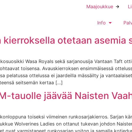
Maajoukkue
L
Info
Pal
a kierroksella otetaan asemia
kosuosikki Wasa Royals sekä sarjanousija Vantaan Taft ottiva
t kohtaavat toisensa. Avauskierroksen ensimmäisessä ottelus
ssa pelatussa ottelussa ei jaardeilla mässäilty ja vantaala
yhteensä seitsemän kertaa […]
M-tauolle jäävää Naisten Vaah
konloppuna toiseksi viimeinen runkosarjakierros. Sarjan kärj
ukkue Wolverines Ladies on ottanut tukevan johdon Naisten
äiset ovat varmistaneet runkosarjan voiton ja samalla koti