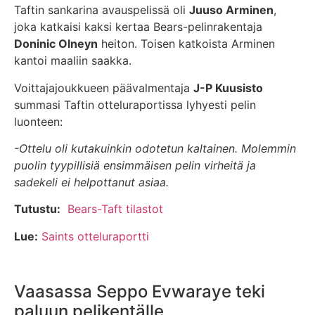
Taftin sankarina avauspelissä oli
Juuso Arminen
,
joka katkaisi kaksi kertaa Bears-pelinrakentaja
Doninic Olneyn
heiton. Toisen katkoista Arminen
kantoi maaliin saakka.
Voittajajoukkueen päävalmentaja
J-P Kuusisto
summasi Taftin otteluraportissa lyhyesti pelin
luonteen:
-Ottelu oli kutakuinkin odotetun kaltainen. Molemmin
puolin tyypillisiä ensimmäisen pelin virheitä ja
sadekeli ei helpottanut asiaa.
Tutustu:
Bears-Taft tilastot
Lue:
Saints otteluraportti
Vaasassa Seppo Evwaraye teki
paluun pelikentälle