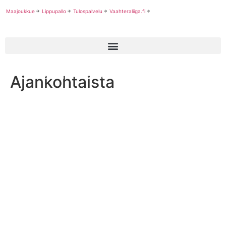
Maajoukkue
Lippupallo
Tulospalvelu
Vaahteraliiga.fi
Ajankohtaista
Miesten divarin toisella kierroksella otetaan