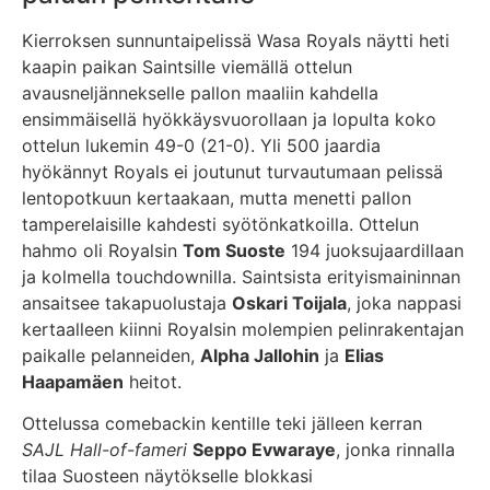
Kierroksen sunnuntaipelissä Wasa Royals näytti heti
kaapin paikan Saintsille viemällä ottelun
avausneljännekselle pallon maaliin kahdella
ensimmäisellä hyökkäysvuorollaan ja lopulta koko
ottelun lukemin 49-0 (21-0). Yli 500 jaardia
hyökännyt Royals ei joutunut turvautumaan pelissä
lentopotkuun kertaakaan, mutta menetti pallon
tamperelaisille kahdesti syötönkatkoilla. Ottelun
hahmo oli Royalsin
Tom Suoste
194 juoksujaardillaan
ja kolmella touchdownilla. Saintsista erityismaininnan
ansaitsee takapuolustaja
Oskari Toijala
, joka nappasi
kertaalleen kiinni Royalsin molempien pelinrakentajan
paikalle pelanneiden,
Alpha Jallohin
ja
Elias
Haapamäen
heitot.
Ottelussa comebackin kentille teki jälleen kerran
SAJL Hall-of-fameri
Seppo Evwaraye
, jonka rinnalla
tilaa Suosteen näytökselle blokkasi