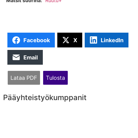
Matsit suorina:
Ruutu+
Facebook
X
LinkedIn
Email
Lataa PDF
Tulosta
Pääyhteistyökumppanit