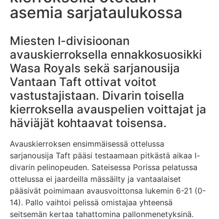
asemia sarjataulukossa
Miesten I-divisioonan
avauskierroksella ennakkosuosikki
Wasa Royals sekä sarjanousija
Vantaan Taft ottivat voitot
vastustajistaan. Divarin toisella
kierroksella avauspelien voittajat ja
häviäjät kohtaavat toisensa.
Avauskierroksen ensimmäisessä ottelussa
sarjanousija Taft pääsi testaamaan pitkästä aikaa I-
divarin pelinopeuden. Sateisessa Porissa pelatussa
ottelussa ei jaardeilla mässäilty ja vantaalaiset
pääsivät poimimaan avausvoittonsa lukemin 6-21 (0-
14). Pallo vaihtoi pelissä omistajaa yhteensä
seitsemän kertaa tahattomina pallonmenetyksinä.