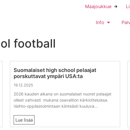
Maajoukkue
L
Info
Pal
l football
Suomalaiset high school pelaajat
porskuttavat ympäri USA:ta
19.12.2025
2026 kauden aikana on suomalaiset nuoret pelaajat
olleet vahvasti mukana osavaltion kärkiotteluissa.
Vaihto-oppilastoimintaan kiinteästi kuuluva...
Lue lisää