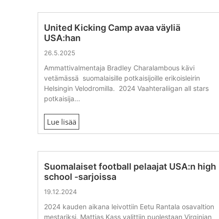
United Kicking Camp avaa väyliä
USA:han
26.5.2025
Ammattivalmentaja Bradley Charalambous kävi
vetämässä suomalaisille potkaisijoille erikoisleirin
Helsingin Velodromilla. 2024 Vaahteraliigan all stars
potkaisija...
Lue lisää
Suomalaiset football pelaajat USA:n high
school -sarjoissa
19.12.2024
2024 kauden aikana leivottiin Eetu Rantala osavaltion
mestariksi. Mattias Kass valittiin puolestaan Virginian