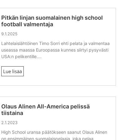
Pitkän linjan suomalainen high school
football valmentaja
9.1.2025
Lahtelaislähtöinen Timo Sorri ehti pelata ja valmentaa
useassa maassa Euroopassa kunnes siirtyi pysyvästi
USA:n pelikentille....
Lue lisää
Olaus Alinen All-America pelissä
tiistaina
2.1.2023
High School uransa päätökseen saanut Olaus Alinen
on ensimmäinen suomalaispelaaja, joka pelaa