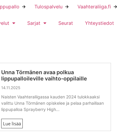
ippupallo
Tulospalvelu
Vaahteraliiga.fi
velut
Sarjat
Seurat
Yhteystiedot
Unna Törmänen avaa polkua
lippupalloileville vaihto-oppilaille
14.11.2025
Naisten Vaahteraliigassa kauden 2024 tulokkaaksi
valittu Unna Törmänen opiskelee ja pelaa parhaillaan
lippupalloa Sprayberry High...
Lue lisää